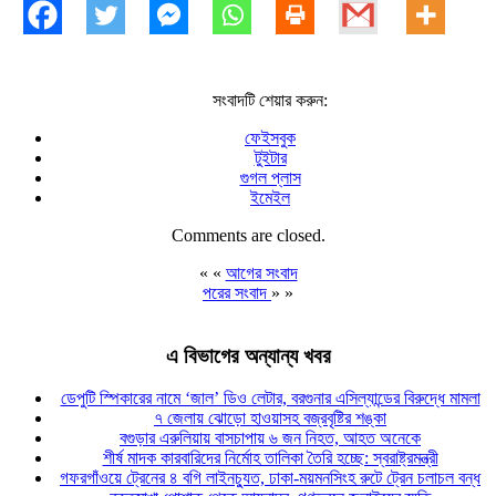
সংবাদটি শেয়ার করুন:
ফেইসবুক
টুইটার
গুগল প্লাস
ইমেইল
Comments are closed.
« «
আগের সংবাদ
পরের সংবাদ
» »
এ বিভাগের অন্যান্য খবর
ডেপুটি স্পিকারের নামে ‘জাল’ ডিও লেটার, বরগুনার এসিল্যান্ডের বিরুদ্ধে মামলা
৭ জেলায় ঝোড়ো হাওয়াসহ বজ্রবৃষ্টির শঙ্কা
বগুড়ার এরুলিয়ায় বাসচাপায় ৬ জন নিহত, আহত অনেকে
শীর্ষ মাদক কারবারিদের নির্মোহ তালিকা তৈরি হচ্ছে: স্বরাষ্ট্রমন্ত্রী
গফরগাঁওয়ে ট্রেনের ৪ বগি লাইনচ্যুত, ঢাকা-ময়মনসিংহ রুটে ট্রেন চলাচল বন্ধ