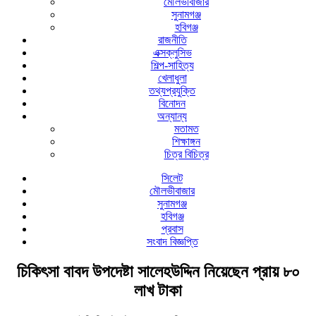
মৌলভীবাজার
সুনামগঞ্জ
হবিগঞ্জ
রাজনীতি
এক্সক্লুসিভ
শিল্প-সাহিত্য
খেলাধুলা
তথ্যপ্রযুক্তি
বিনোদন
অন্যান্য
মতামত
শিক্ষাঙ্গন
চিত্র বিচিত্র
সিলেট
মৌলভীবাজার
সুনামগঞ্জ
হবিগঞ্জ
প্রবাস
সংবাদ বিজ্ঞপ্তি
চিকিৎসা বাবদ উপদেষ্টা সালেহউদ্দিন নিয়েছেন প্রায় ৮০
লাখ টাকা