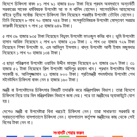
বিদেশে চিকিৎসা বাবদ ৮১ লাখ ৯১ হাজার ৪৮৮ টাকা নিয়ে প্রথম অবস্থানে অন্তর্বর্তী
সরকারের সাবেক ধর্মবিষয়ক উপদেষ্টা আ ফ ম খালিদ হোসেন। সালেহউদ্দিন আহমেদের
বাইরে তৃতীয় সর্বোচ্চ বিদেশে চিকিৎসা বিল নিয়েছেন পররাষ্ট্র উপদেষ্টা তৌহিদ হোসেন।
তিনি নিয়েছেন ৮ লাখ ৭০ হাজার ৭৪৪ টাকা। সংস্কৃতিবিষয়ক উপদেষ্টা মোস্তফা সরয়ার
ফারুকী নিয়েছেন ৭ লাখ ১৫ হাজার ৬৪৯ টাকা।
৫ লাখ ৩৯ হাজার ৯৩৫ টাকা নিয়েছেন বিদ্যুৎ উপদেষ্টা ফাওজুল কবির খান। ভূমি উপদেষ্টা
হাসান আরিফ নিয়েছেন ২ লাখ ৬৭ হাজার ২১৬ টাকা। ২ লাখ ৩৫ হাজার ৭২৯ টাকা
নিয়েছেন শিক্ষা উপদেষ্টা ড. এম আমিনুল ইসলাম। খাদ্য উপদেষ্টা আলী ইমাম মজুমদার
নিয়েছেন ১ লাখ ৭০ হাজার ১৩৪ টাকা।
এ ছাড়া পরিকল্পনা উপদেষ্টা ওয়াহিদ উদ্দীন মাহমুদ নিয়েছেন ৬৭ হাজার ৩৬৭ টাকা। ৩১
হাজার ৫২ টাকা নিয়েছেন শিল্প উপদেষ্টা আদিলুর রহমান খান। প্রধান উপদেষ্টার বিশেষ
সহকারী ড. আনিসুজ্জামান ২১ হাজার ৮০০ টাকা। প্রতিমন্ত্রী পদমর্যাদার উপদেষ্টা শেখ
মইনউদ্দিন চিকিৎসা বাবদ নেন ৪ হাজার ১৬০ টাকা।
মন্ত্রী বা উপদেষ্টাদের চিকিৎসার বিষয়টি তদারকি করে মন্ত্রিপরিষদ বিভাগ। তারা বিদেশে
চিকিৎসা নিয়ে তার বিল মন্ত্রিপরিষদ বিভাগে জমা দেয়। পরে তা মন্ত্রীদের অ্যাকাউন্টে যোগ
হয়।
দেশেও মন্ত্রী বা উপদেষ্টারা বিনা খরচেই চিকিৎসা নেন। তারা সাধারণত সরকারি বা
স্বায়ত্তশাসিত হাসপাতালে চিকিৎসা নেন। হাসপাতাল কর্তৃপক্ষ মন্ত্রীদের কাছ থেকে সেই
বিলের টাকা নেন না।
সংবাদটি শেয়ার করুন