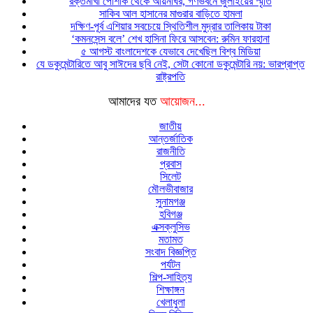
রক্তমাখা পোশাক থেকে আয়নাঘর, গণভবনে জুলাইয়ের স্মৃতি
সাকিব আল হাসানের মাগুরার বাড়িতে হামলা
দক্ষিণ-পূর্ব এশিয়ার সবচেয়ে স্থিতিশীল মুদ্রার তালিকায় টাকা
‘কমনসেন্স বলে’ শেখ হাসিনা ফিরে আসবেন: রুমিন ফারহানা
৫ আগস্ট বাংলাদেশকে যেভাবে দেখেছিল বিশ্ব মিডিয়া
যে ডকুমেন্টারিতে আবু সাঈদের ছবি নেই, সেটা কোনো ডকুমেন্টারি নয়: ভারপ্রাপ্ত
রাষ্ট্রপতি
আমাদের যত
আয়োজন...
জাতীয়
আন্তর্জাতিক
রাজনীতি
প্রবাস
সিলেট
মৌলভীবাজার
সুনামগঞ্জ
হবিগঞ্জ
এক্সক্লুসিভ
মতামত
সংবাদ বিজ্ঞপ্তি
পর্যটন
শিল্প-সাহিত্য
শিক্ষাঙ্গন
খেলাধুলা