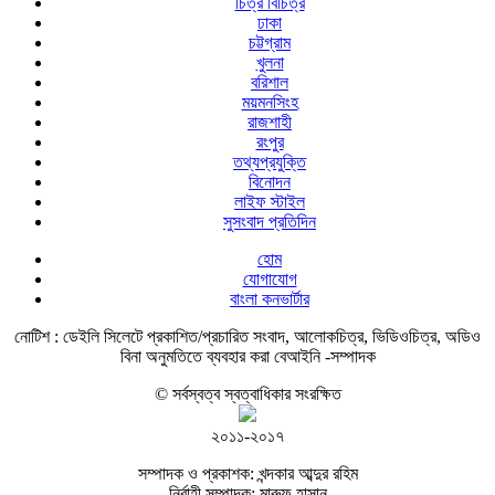
চিত্র বিচিত্র
ঢাকা
চট্টগ্রাম
খুলনা
বরিশাল
ময়মনসিংহ
রাজশাহী
রংপুর
তথ্যপ্রযুক্তি
বিনোদন
লাইফ স্টাইল
সুসংবাদ প্রতিদিন
হোম
যোগাযোগ
বাংলা কনভার্টার
নোটিশ :
ডেইলি সিলেটে প্রকাশিত/প্রচারিত সংবাদ, আলোকচিত্র, ভিডিওচিত্র, অডিও
বিনা অনুমতিতে ব্যবহার করা বেআইনি -সম্পাদক
© সর্বস্বত্ব স্বত্বাধিকার সংরক্ষিত
২০১১-২০১৭
সম্পাদক ও প্রকাশক: খন্দকার আব্দুর রহিম
নির্বাহী সম্পাদক: মারুফ হাসান