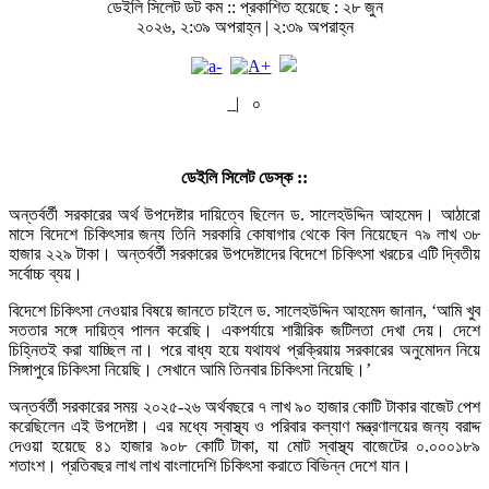
ডেইলি সিলেট ডট কম ::
প্রকাশিত হয়েছে : ২৮ জুন
২০২৬, ২:৩৯ অপরাহ্ন | ২:৩৯ অপরাহ্ন
|
০
ডেইলি সিলেট ডেস্ক ::
অন্তর্বর্তী সরকারের অর্থ উপদেষ্টার দায়িত্বে ছিলেন ড. সালেহউদ্দিন আহমেদ। আঠারো
মাসে বিদেশে চিকিৎসার জন্য তিনি সরকারি কোষাগার থেকে বিল নিয়েছেন ৭৯ লাখ ৩৮
হাজার ২২৯ টাকা। অন্তর্বর্তী সরকারের উপদেষ্টাদের বিদেশে চিকিৎসা খরচের এটি দ্বিতীয়
সর্বোচ্চ ব্যয়।
বিদেশে চিকিৎসা নেওয়ার বিষয়ে জানতে চাইলে ড. সালেহউদ্দিন আহমেদ জানান, ‘আমি খুব
সততার সঙ্গে দায়িত্ব পালন করেছি। একপর্যায়ে শারীরিক জটিলতা দেখা দেয়। দেশে
চিহ্নিতই করা যাচ্ছিল না। পরে বাধ্য হয়ে যথাযথ প্রক্রিয়ায় সরকারের অনুমোদন নিয়ে
সিঙ্গাপুরে চিকিৎসা নিয়েছি। সেখানে আমি তিনবার চিকিৎসা নিয়েছি।’
অন্তর্বর্তী সরকারের সময় ২০২৫-২৬ অর্থবছরে ৭ লাখ ৯০ হাজার কোটি টাকার বাজেট পেশ
করেছিলেন এই উপদেষ্টা। এর মধ্যে স্বাস্থ্য ও পরিবার কল্যাণ মন্ত্রণালয়ের জন্য বরাদ্দ
দেওয়া হয়েছে ৪১ হাজার ৯০৮ কোটি টাকা, যা মোট স্বাস্থ্য বাজেটের ০.০০০১৮৯
শতাংশ। প্রতিবছর লাখ লাখ বাংলাদেশি চিকিৎসা করাতে বিভিন্ন দেশে যান।