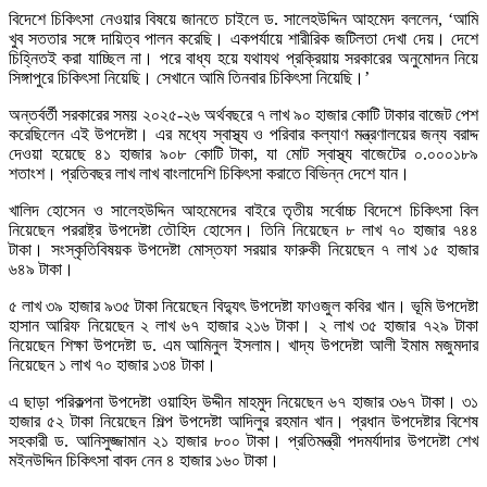
বিদেশে চিকিৎসা নেওয়ার বিষয়ে জানতে চাইলে ড. সালেহউদ্দিন আহমেদ বললেন, ‘আমি
খুব সততার সঙ্গে দায়িত্ব পালন করেছি। একপর্যায়ে শারীরিক জটিলতা দেখা দেয়। দেশে
চিহ্নিতই করা যাচ্ছিল না। পরে বাধ্য হয়ে যথাযথ প্রক্রিয়ায় সরকারের অনুমোদন নিয়ে
সিঙ্গাপুরে চিকিৎসা নিয়েছি। সেখানে আমি তিনবার চিকিৎসা নিয়েছি।’
অন্তর্বর্তী সরকারের সময় ২০২৫-২৬ অর্থবছরে ৭ লাখ ৯০ হাজার কোটি টাকার বাজেট পেশ
করেছিলেন এই উপদেষ্টা। এর মধ্যে স্বাস্থ্য ও পরিবার কল্যাণ মন্ত্রণালয়ের জন্য বরাদ্দ
দেওয়া হয়েছে ৪১ হাজার ৯০৮ কোটি টাকা, যা মোট স্বাস্থ্য বাজেটের ০.০০০১৮৯
শতাংশ। প্রতিবছর লাখ লাখ বাংলাদেশি চিকিৎসা করাতে বিভিন্ন দেশে যান।
খালিদ হোসেন ও সালেহউদ্দিন আহমেদের বাইরে তৃতীয় সর্বোচ্চ বিদেশে চিকিৎসা বিল
নিয়েছেন পররাষ্ট্র উপদেষ্টা তৌহিদ হোসেন। তিনি নিয়েছেন ৮ লাখ ৭০ হাজার ৭৪৪
টাকা। সংস্কৃতিবিষয়ক উপদেষ্টা মোস্তফা সরয়ার ফারুকী নিয়েছেন ৭ লাখ ১৫ হাজার
৬৪৯ টাকা।
৫ লাখ ৩৯ হাজার ৯৩৫ টাকা নিয়েছেন বিদ্যুৎ উপদেষ্টা ফাওজুল কবির খান। ভূমি উপদেষ্টা
হাসান আরিফ নিয়েছেন ২ লাখ ৬৭ হাজার ২১৬ টাকা। ২ লাখ ৩৫ হাজার ৭২৯ টাকা
নিয়েছেন শিক্ষা উপদেষ্টা ড. এম আমিনুল ইসলাম। খাদ্য উপদেষ্টা আলী ইমাম মজুমদার
নিয়েছেন ১ লাখ ৭০ হাজার ১৩৪ টাকা।
এ ছাড়া পরিকল্পনা উপদেষ্টা ওয়াহিদ উদ্দীন মাহমুদ নিয়েছেন ৬৭ হাজার ৩৬৭ টাকা। ৩১
হাজার ৫২ টাকা নিয়েছেন শিল্প উপদেষ্টা আদিলুর রহমান খান। প্রধান উপদেষ্টার বিশেষ
সহকারী ড. আনিসুজ্জামান ২১ হাজার ৮০০ টাকা। প্রতিমন্ত্রী পদমর্যাদার উপদেষ্টা শেখ
মইনউদ্দিন চিকিৎসা বাবদ নেন ৪ হাজার ১৬০ টাকা।