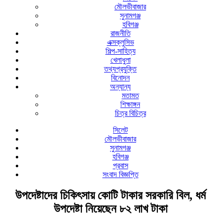
মৌলভীবাজার
সুনামগঞ্জ
হবিগঞ্জ
রাজনীতি
এক্সক্লুসিভ
শিল্প-সাহিত্য
খেলাধুলা
তথ্যপ্রযুক্তি
বিনোদন
অন্যান্য
মতামত
শিক্ষাঙ্গন
চিত্র বিচিত্র
সিলেট
মৌলভীবাজার
সুনামগঞ্জ
হবিগঞ্জ
প্রবাস
সংবাদ বিজ্ঞপ্তি
উপদেষ্টাদের চিকিৎসায় কোটি টাকার সরকারি বিল, ধর্ম
উপদেষ্টা নিয়েছেন ৮২ লাখ টাকা