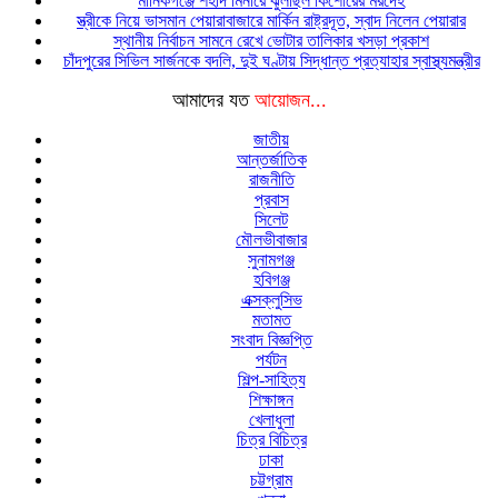
মানিকগঞ্জে শহীদ মিনারে ঝুলছিল কিশোরের মরদেহ
স্ত্রীকে নিয়ে ভাসমান পেয়ারাবাজারে মার্কিন রাষ্ট্রদূত, স্বাদ নিলেন পেয়ারার
স্থানীয় নির্বাচন সামনে রেখে ভোটার তালিকার খসড়া প্রকাশ
চাঁদপুরের সিভিল সার্জনকে বদলি, দুই ঘণ্টায় সিদ্ধান্ত প্রত্যাহার স্বাস্থ্যমন্ত্রীর
আমাদের যত
আয়োজন...
জাতীয়
আন্তর্জাতিক
রাজনীতি
প্রবাস
সিলেট
মৌলভীবাজার
সুনামগঞ্জ
হবিগঞ্জ
এক্সক্লুসিভ
মতামত
সংবাদ বিজ্ঞপ্তি
পর্যটন
শিল্প-সাহিত্য
শিক্ষাঙ্গন
খেলাধুলা
চিত্র বিচিত্র
ঢাকা
চট্টগ্রাম