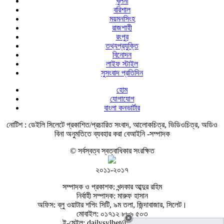
খুলনা
বরিশাল
ময়মনসিংহ
রাজশাহী
রংপুর
তথ্যপ্রযুক্তি
বিনোদন
লাইফ স্টাইল
সুসংবাদ প্রতিদিন
হোম
যোগাযোগ
বাংলা কনভার্টার
নোটিশ :
ডেইলি সিলেটে প্রকাশিত/প্রচারিত সংবাদ, আলোকচিত্র, ভিডিওচিত্র, অডিও
বিনা অনুমতিতে ব্যবহার করা বেআইনি -সম্পাদক
© সর্বস্বত্ব স্বত্বাধিকার সংরক্ষিত
২০১১-২০১৭
সম্পাদক ও প্রকাশক: খন্দকার আব্দুর রহিম
নির্বাহী সম্পাদক: মারুফ হাসান
অফিস: ব্লু ওয়াটার শপিং সিটি, ৯ম তলা, জিন্দাবাজার, সিলেট।
মোবাইল: ০১৭১২ ৮৮৬ ৫০৩
ই-মেইল: dailysylhet@gmail.com