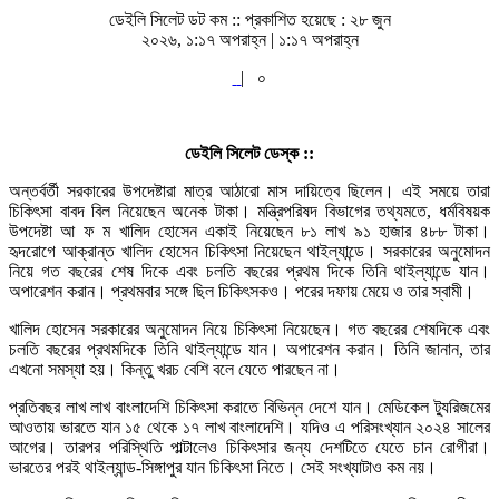
ডেইলি সিলেট ডট কম ::
প্রকাশিত হয়েছে : ২৮ জুন
২০২৬, ১:১৭ অপরাহ্ন | ১:১৭ অপরাহ্ন
|
০
ডেইলি সিলেট ডেস্ক ::
অন্তর্বর্তী সরকারের উপদেষ্টারা মাত্র আঠারো মাস দায়িত্বে ছিলেন। এই সময়ে তারা
চিকিৎসা বাবদ বিল নিয়েছেন অনেক টাকা। মন্ত্রিপরিষদ বিভাগের তথ্যমতে, ধর্মবিষয়ক
উপদেষ্টা আ ফ ম খালিদ হোসেন একাই নিয়েছেন ৮১ লাখ ৯১ হাজার ৪৮৮ টাকা।
হৃদরোগে আক্রান্ত খালিদ হোসেন চিকিৎসা নিয়েছেন থাইল্যান্ডে। সরকারের অনুমোদন
নিয়ে গত বছরের শেষ দিকে এবং চলতি বছরের প্রথম দিকে তিনি থাইল্যান্ডে যান।
অপারেশন করান। প্রথমবার সঙ্গে ছিল চিকিৎসকও। পরের দফায় মেয়ে ও তার স্বামী।
খালিদ হোসেন সরকারের অনুমোদন নিয়ে চিকিৎসা নিয়েছেন। গত বছরের শেষদিকে এবং
চলতি বছরের প্রথমদিকে তিনি থাইল্যান্ডে যান। অপারেশন করান। তিনি জানান, তার
এখনো সমস্যা হয়। কিন্তু খরচ বেশি বলে যেতে পারছেন না।
প্রতিবছর লাখ লাখ বাংলাদেশি চিকিৎসা করাতে বিভিন্ন দেশে যান। মেডিকেল ট্যুরিজমের
আওতায় ভারতে যান ১৫ থেকে ১৭ লাখ বাংলাদেশি। যদিও এ পরিসংখ্যান ২০২৪ সালের
আগের। তারপর পরিস্থিতি পাল্টালেও চিকিৎসার জন্য দেশটিতে যেতে চান রোগীরা।
ভারতের পরই থাইল্যান্ড-সিঙ্গাপুর যান চিকিৎসা নিতে। সেই সংখ্যাটাও কম নয়।