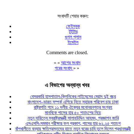
সংবাদটি শেয়ার করুন:
ফেইসবুক
টুইটার
গুগল প্লাস
ইমেইল
Comments are closed.
« «
আগের সংবাদ
পরের সংবাদ
» »
এ বিভাগের অন্যান্য খবর
বেসরকারি হাসপাতাল-ক্লিনিকের লাইসেন্সের মেয়াদ দুই বছর
বাংলাদেশ–ভারত সম্পর্ক এগিয়ে নিতে সহায়ক পরিবেশ চায় ঢাকা
রাষ্ট্রপতি পদে ১১ দলীয় ঐক্যের মনোনয়নপত্র সংগ্রহ
মানবিকে পাসের হার ৫০ শতাংশের নিচে
নতুন দায়িত্বে স্বরাষ্ট্রমন্ত্রী সালাহউদ্দিন আহমদ, প্রজ্ঞাপন জারি
এসএসসি-সমমান পরীক্ষার ফল প্রকাশ, পাসের হার ৬২.২৫ শতাংশ
বাঁশখালীতে বন্যায় ক্ষতিগ্রস্তদের হাতে নতুন ঘরের চাবি তুলে দিলেন প্রধানমন্ত্রী