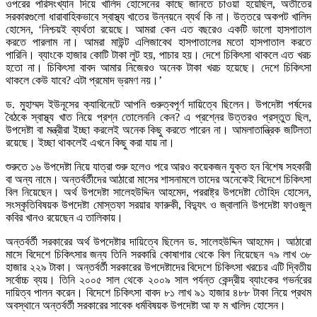
ওপরের পরিসংখ্যান দিয়ে খালিদ হোসেনের কাছে জানতে চাওয়া হয়েছিল, অতীতের
সরকারগুলো ধারাবাহিকভাবে স্বাস্থ্য খাতের উন্নয়নে ব্যর্থ কি না। উত্তরে অকপট খালিদ
হোসেন, ‘নিশ্চয়ই ব্যর্থতা রয়েছে। আমরা কেন এত বছরেও একটি ভালো হাসপাতাল
করতে পারলাম না। আমরা মাউন্ট এলিজাবেথ হাসপাতালের মতো হাসপাতাল করতে
পারিনি। ব্যাংকে হাজার কোটি টাকা লুট হয়, পাচার হয়। দেশে চিকিৎসা থাকলে এত খরচ
হতো না। চিকিৎসা বাবদ আমার নিজেরও অনেক টাকা খরচ হয়েছে। দেশে চিকিৎসা
থাকলে কেউ যাবে? এটা প্রমোদ ভ্রমণ নয়।’
ড. মুহাম্মদ ইউনূসের ক্যাবিনেটে আপনি গুরুত্বপূর্ণ দায়িত্বে ছিলেন। উপদেষ্টা পর্ষদের
বৈঠকে স্বাস্থ্য খাত নিয়ে প্রশ্ন তোলেননি কেন? এ প্রশ্নের উত্তরও প্রস্তুত ছিল,
উপদেষ্টা বা মন্ত্রীরা ইচ্ছা করলেই অনেক কিছু করতে পারেন না। আমলাতান্ত্রিক জটিলতা
রয়েছে। ইচ্ছা থাকলেই এখনে কিছু করা যায় না।
শুরুতে ১৬ উপদেষ্টা নিয়ে যাত্রা শুরু হলেও পরে আরও কয়েকজন যুক্ত হন বিশেষ সহকারী
বা অন্য নামে। অন্তর্বর্তীদের আঠারো মাসের শাসনামলে তাদের অনেকেই বিদেশে চিকিৎসা
বিল নিয়েছেন। অর্থ উপদেষ্টা সালেহউদ্দিন আহমেদ, পররাষ্ট্র উপদেষ্টা তৌহিদ হোসেন,
সংস্কৃতিবিষয়ক উপদেষ্টা মোস্তফা সরয়ার ফারুকী, বিদ্যুৎ ও জ্বালানি উপদেষ্টা ফাওজুল
কবির খানও রয়েছেন এ তালিকায়।
অন্তর্বর্তী সরকারের অর্থ উপদেষ্টার দায়িত্বে ছিলেন ড. সালেহউদ্দিন আহমেদ। আঠারো
মাসে বিদেশে চিকিৎসার জন্য তিনি সরকারি কোষাগার থেকে বিল নিয়েছেন ৭৯ লাখ ৩৮
হাজার ২২৯ টাকা। অন্তর্বর্তী সরকারের উপদেষ্টাদের বিদেশে চিকিৎসা খরচের এটি দ্বিতীয়
সর্বোচ্চ ব্যয়। তিনি ২০০৫ সাল থেকে ২০০৯ সাল পর্যন্ত কেন্দ্রীয় ব্যাংকের গভর্নরের
দায়িত্ব পালন করেন। বিদেশে চিকিৎসা বাবদ ৮১ লাখ ৯১ হাজার ৪৮৮ টাকা নিয়ে প্রথম
অবস্থানে অন্তর্বর্তী সরকারের সাবেক ধর্মবিষয়ক উপদেষ্টা আ ফ ম খালিদ হোসেন।