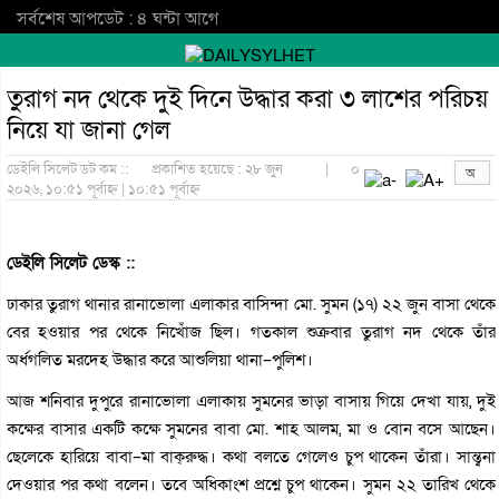
সর্বশেষ আপডেট : ৪ ঘন্টা আগে
তুরাগ নদ থেকে দুই দিনে উদ্ধার করা ৩ লাশের পরিচয়
নিয়ে যা জানা গেল
ডেইলি সিলেট ডট কম ::
প্রকাশিত হয়েছে : ২৮ জুন
|
০
২০২৬, ১০:৫১ পূর্বাহ্ন | ১০:৫১ পূর্বাহ্ন
ডেইলি সিলেট ডেস্ক ::
ঢাকার তুরাগ থানার রানাভোলা এলাকার বাসিন্দা মো. সুমন (১৭) ২২ জুন বাসা থেকে
বের হওয়ার পর থেকে নিখোঁজ ছিল। গতকাল শুক্রবার তুরাগ নদ থেকে তাঁর
অর্ধগলিত মরদেহ উদ্ধার করে আশুলিয়া থানা–পুলিশ।
আজ শনিবার দুপুরে রানাভোলা এলাকায় সুমনের ভাড়া বাসায় গিয়ে দেখা যায়, দুই
কক্ষের বাসার একটি কক্ষে সুমনের বাবা মো. শাহ আলম, মা ও বোন বসে আছেন।
ছেলেকে হারিয়ে বাবা–মা বাক্‌রুদ্ধ। কথা বলতে গেলেও চুপ থাকেন তাঁরা। সান্ত্বনা
দেওয়ার পর কথা বলেন। তবে অধিকাংশ প্রশ্নে চুপ থাকেন। সুমন ২২ তারিখ থেকে