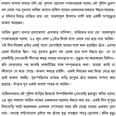
দারুস সালাম থানার ওসি মো. দুলাল হোসেন গণমাধ্যমকে বলেন, নৌ পুলিশ তুরাগ
নদ থেকে গত বুধবার আরিফ হাসান রাকিব নামের একজনের মরদেহ উদ্ধার করেছে।
এ ঘটনার নিহত ব্যক্তির চাচা মো. আরশাদুল ইসলাম বাদী হয়ে একটি অপমৃত্যুর
মামলা করেছেন।
আরিফ তুরাগ থানার রানাভোলা এলাকার বাসিন্দা। আরিফের চাচা মো. আরশাদুল
গণমাধ্যমকে বলেন, ‘২২ জুন বেলা ১১টার দিকে বাসা থেকে বের হয়ে যায় আরিফ।
ওই দিন বিকেল ৪টার একটু আগে মোবাইলে মায়ের সঙ্গে কথা হয়েছিল তাঁর। এরপর
থেকে নিখোঁজ ছিল। গত বুধবার তুরাগ নদ থেকে তার লাশ উদ্ধার হয়। সে যে
রাজনীতি (আওয়ামী লীগের) করত আমরা জানতাম না। মৃত্যুর পর কয়েকজন ভিডিও–
ছবি দেখানোর পর জানছি রাজনীতির সঙ্গে সম্পৃক্ততার কথা। আমরা জানি না
কীভাবে সে মারা গেছে। মামলা করতে চাইনি। একটা নিয়মের মধ্য দিয়ে যেতে হয়
তাই মামলা করছি। বৃহস্পতিবার গ্রামের বাড়ি রংপুরে তাঁর মরদেহ দাফন করা
হয়েছে। সাঁতার খুব একটা ভালো পারত না আরিফ।’
আমিনবাজার নৌ পুলিশ ফাঁড়ির ইনচার্জ উপপরিদর্শক (এসআই) হুমায়ুন কবির বলেন,
২৪ জুন সকালে আরিফ নামের একজনের মরদেহ উদ্ধার করা হয়। একই দিন দুপুরে
দিয়াবাড়ি ঘাটে কয়েকজন একসঙ্গে গোসলের সময় রনি মোল্লা নামের একজন ডুবে
যায়। অন্যরা ঘণ্টাখানেক চেষ্টার পর তাঁকে মৃত অবস্থায় পাড়ে তোলেন। রনির মৃত্যু