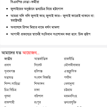
বিএনপির নেতা–কর্মীরা
জুলাইয়ের অনুষ্ঠানে তথ্যচিত্র নিয়ে হট্টগোল
আমরা যদি বলি জুলাই কার, জুলাই কার— জুলাই কারোই থাকবে না:
স্বরাষ্ট্রমন্ত্রী
অবশেষে রিপন মিয়ার নামে ধর্ষণ মামলা
আগামী প্রজন্মের স্বার্থেই সংবিধান সংশোধন করা হবে: চিফ হুইপ
আমাদের যত
আয়োজন...
জাতীয়
আন্তর্জাতিক
রাজনীতি
প্রবাস
সিলেট
মৌলভীবাজার
সুনামগঞ্জ
হবিগঞ্জ
এক্সক্লুসিভ
মতামত
সংবাদ বিজ্ঞপ্তি
পর্যটন
শিল্প-সাহিত্য
শিক্ষাঙ্গন
খেলাধুলা
চিত্র বিচিত্র
ঢাকা
চট্টগ্রাম
খুলনা
বরিশাল
ময়মনসিংহ
রাজশাহী
রংপুর
তথ্যপ্রযুক্তি