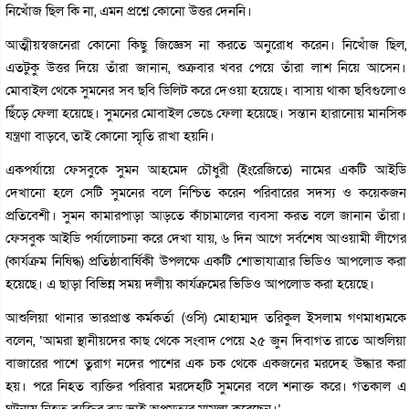
নিখোঁজ ছিল কি না, এমন প্রশ্নে কোনো উত্তর দেননি।
আত্মীয়স্বজনেরা কোনো কিছু জিজ্ঞেস না করতে অনুরোধ করেন। নিখোঁজ ছিল,
এতটুকু উত্তর দিয়ে তাঁরা জানান, শুক্রবার খবর পেয়ে তাঁরা লাশ নিয়ে আসেন।
মোবাইল থেকে সুমনের সব ছবি ডিলিট করে দেওয়া হয়েছে। বাসায় থাকা ছবিগুলোও
ছিঁড়ে ফেলা হয়েছে। সুমনের মোবাইল ভেঙে ফেলা হয়েছে। সন্তান হারানোয় মানসিক
যন্ত্রণা বাড়বে, তাই কোনো স্মৃতি রাখা হয়নি।
একপর্যায়ে ফেসবুকে সুমন আহমেদ চৌধুরী (ইংরেজিতে) নামের একটি আইডি
দেখানো হলে সেটি সুমনের বলে নিশ্চিত করেন পরিবারের সদস্য ও কয়েকজন
প্রতিবেশী। সুমন কামারপাড়া আড়তে কাঁচামালের ব্যবসা করত বলে জানান তাঁরা।
ফেসবুক আইডি পর্যালোচনা করে দেখা যায়, ৬ দিন আগে সর্বশেষ আওয়ামী লীগের
(কার্যক্রম নিষিদ্ধ) প্রতিষ্ঠাবার্ষিকী উপলক্ষে একটি শোভাযাত্রার ভিডিও আপলোড করা
হয়েছে। এ ছাড়া বিভিন্ন সময় দলীয় কার্যক্রমের ভিডিও আপলোড করা হয়েছে।
আশুলিয়া থানার ভারপ্রাপ্ত কর্মকর্তা (ওসি) মোহাম্মদ তরিকুল ইসলাম গণমাধ্যমকে
বলেন, ‘আমরা স্থানীয়দের কাছ থেকে সংবাদ পেয়ে ২৫ জুন দিবাগত রাতে আশুলিয়া
বাজারের পাশে তুরাগ নদের পাশের এক চক থেকে একজনের মরদেহ উদ্ধার করা
হয়। পরে নিহত ব্যক্তির পরিবার মরদেহটি সুমনের বলে শনাক্ত করে। গতকাল এ