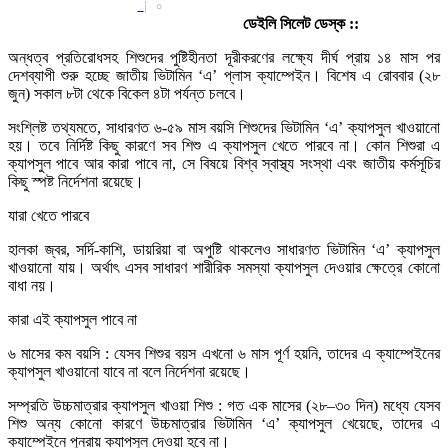
|
০
ডেইলি সিলেট ডেস্ক ::
অন্ধত্ব প্রতিরোধসহ শিশুদের পুষ্টিহীনতা দূরীকরণের লক্ষ্যে দীর্ঘ প্রায় ১৪ মাস পর
দেশব্যাপী শুরু হচ্ছে জাতীয় ভিটামিন ‘এ’ প্লাস ক্যাম্পেইন। বিশেষ এ রোববার (২৮
জুন) সকাল ৮টা থেকে বিকেল ৪টা পর্যন্ত চলবে।
সংশ্লিষ্ট তথ্যমতে, সাধারণত ৬-৫৯ মাস বয়সি শিশুদের ভিটামিন ‘এ’ ক্যাপসুল খাওয়ানো
হয়। তবে নির্দিষ্ট কিছু কারণে সব শিশু এ ক্যাপসুল খেতে পারবে না। কোন শিশুরা এ
ক্যাপসুল পাবে আর কারা পাবে না, সে বিষয়ে বিশ্ব স্বাস্থ্য সংস্থা এবং জাতীয় কর্মসূচির
কিছু স্পষ্ট নির্দেশনা রয়েছে।
যারা খেতে পারবে
হালকা জ্বর, সর্দি-কাশি, ডায়রিয়া বা অপুষ্টি থাকলেও সাধারণত ভিটামিন ‘এ’ ক্যাপসুল
খাওয়ানো যায়। অর্থাৎ এসব সাধারণ শারীরিক সমস্যা ক্যাপসুল দেওয়ার ক্ষেত্রে কোনো
বাধা নয়।
কারা এই ক্যাপসুল পাবে না
৬ মাসের কম বয়সি : যেসব শিশুর বয়স এখনো ৬ মাস পূর্ণ হয়নি, তাদের এ ক্যাম্পেইনের
ক্যাপসুল খাওয়ানো যাবে না বলে নির্দেশনা রয়েছে।
সম্প্রতি উচ্চমাত্রার ক্যাপসুল খাওয়া শিশু : গত এক মাসের (২৮–৩০ দিন) মধ্যে যেসব
শিশু অন্য কোনো কারণে উচ্চমাত্রার ভিটামিন ‘এ’ ক্যাপসুল খেয়েছে, তাদের এ
ক্যাম্পেইনে পুনরায় ক্যাপসুল দেওয়া হবে না।