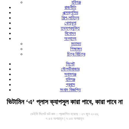
হবিগঞ্জ
রাজনীতি
এক্সক্লুসিভ
শিল্প-সাহিত্য
খেলাধুলা
তথ্যপ্রযুক্তি
বিনোদন
অন্যান্য
মতামত
শিক্ষাঙ্গন
চিত্র বিচিত্র
সিলেট
মৌলভীবাজার
সুনামগঞ্জ
হবিগঞ্জ
প্রবাস
সংবাদ বিজ্ঞপ্তি
ভিটামিন ‘এ’ প্লাস ক্যাপসুল কারা পাবে, কারা পাবে না
ডেইলি সিলেট ডট কম ::
প্রকাশিত হয়েছে : ২৭ জুন ২০২৬,
৭:৫৪ অপরাহ্ন | ৭:৫৪ অপরাহ্ন