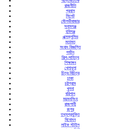
আন্তর্জাতিক
রাজনীতি
প্রবাস
সিলেট
মৌলভীবাজার
সুনামগঞ্জ
হবিগঞ্জ
এক্সক্লুসিভ
মতামত
সংবাদ বিজ্ঞপ্তি
পর্যটন
শিল্প-সাহিত্য
শিক্ষাঙ্গন
খেলাধুলা
চিত্র বিচিত্র
ঢাকা
চট্টগ্রাম
খুলনা
বরিশাল
ময়মনসিংহ
রাজশাহী
রংপুর
তথ্যপ্রযুক্তি
বিনোদন
লাইফ স্টাইল