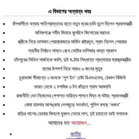
এ বিভাগের অন্যান্য খবর
বাঁশখালীতে বন্যায় ক্ষতিগ্রস্তদের হাতে নতুন ঘরের চাবি তুলে দিলেন প্রধানমন্ত্রী
মানিকগঞ্জে শহীদ মিনারে ঝুলছিল কিশোরের মরদেহ
স্ত্রীকে নিয়ে ভাসমান পেয়ারাবাজারে মার্কিন রাষ্ট্রদূত, স্বাদ নিলেন পেয়ারার
স্থানীয় নির্বাচন সামনে রেখে ভোটার তালিকার খসড়া প্রকাশ
চাঁদপুরের সিভিল সার্জনকে বদলি, দুই ঘণ্টায় সিদ্ধান্ত প্রত্যাহার স্বাস্থ্যমন্ত্রীর
হামের উপসর্গ নিয়ে আরও ৬ জনের মৃত্যু
চুয়াডাঙ্গা সীমান্তে ৩ জনকে ‘পুশ ইন’ চেষ্টা বিএসএফের, ঠেকাল বিজিবি
ভারত থেকে ২ দশমিক ৩ টন কাঁদুনে গ্যাস আমদানি
রাজনীতি যেন নিজেদের পেশাগত দায়িত্ব পালনে বিঘ্ন না ঘটায়: প্রধানমন্ত্রী
বোমা হামলার আশঙ্কায় দেশজুড়ে সতর্কতা, পুলিশ বলছে ‘গুজব’
বাড়ির পাশের ডোবায় মিললো যুবদল নেতার লাশ, দুই চাচাতো ভাই পলাতক
আমাদের যত
আয়োজন...
জাতীয়