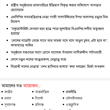
রাষ্ট্রীয় অনুষ্ঠানের প্রামাণ্যচিত্রে ইতিহাস বিকৃত করার অভিযোগ আখতার
হোসেনের
এনসিপির অব্যাহতিপ্রাপ্ত নেতা গাজী সালাউদ্দিনের উপর আদালত চত্বরে ডিম
নিক্ষেপ
‘ডকুমেন্টারিটা দেখলে মনে হতে পারে জুলাইয়ে বিএনপির দলীয় অভ্যুত্থান
হয়েছে’
‘দেশের বারোটা বেজে যাবে আর আমরা বসে বসে আঙুল চুষব, এটা হবে না’:
জামায়াতে আমির
অনুষ্ঠানে বক্তব্যের আগে চোখে ব্যান্ডেজ বাঁধলেন নাসীরুদ্দীন পাটওয়ারী
দেশে নতুন দলের আত্মপ্রকাশ, নেতৃত্বে যারা
বিরোধী দলের নেতারা ‘শেখ হাসিনার ভাষায়’ কথা বলছেন: মির্জা ফখরুল
আমাদের যত
আয়োজন...
জাতীয়
আন্তর্জাতিক
রাজনীতি
প্রবাস
সিলেট
মৌলভীবাজার
সুনামগঞ্জ
হবিগঞ্জ
এক্সক্লুসিভ