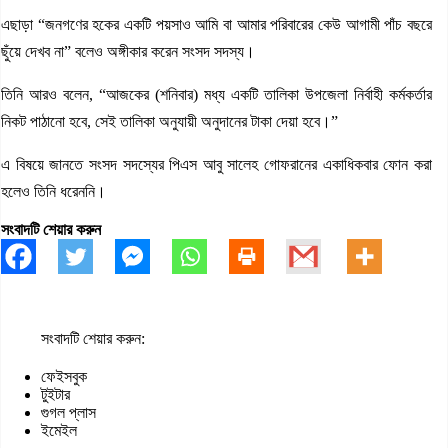
এছাড়া “জনগণের হকের একটি পয়সাও আমি বা আমার পরিবারের কেউ আগামী পাঁচ বছরে
ছুঁয়ে দেখব না” বলেও অঙ্গীকার করেন সংসদ সদস্য।
তিনি আরও বলেন, “আজকের (শনিবার) মধ্য একটি তালিকা উপজেলা নির্বাহী কর্মকর্তার
নিকট পাঠানো হবে, সেই তালিকা অনুযায়ী অনুদানের টাকা দেয়া হবে।”
এ বিষয়ে জানতে সংসদ সদস্যের পিএস আবু সালেহ গোফরানের একাধিকবার ফোন করা
হলেও তিনি ধরেননি।
সংবাদটি শেয়ার করুন
সংবাদটি শেয়ার করুন:
ফেইসবুক
টুইটার
গুগল প্লাস
ইমেইল