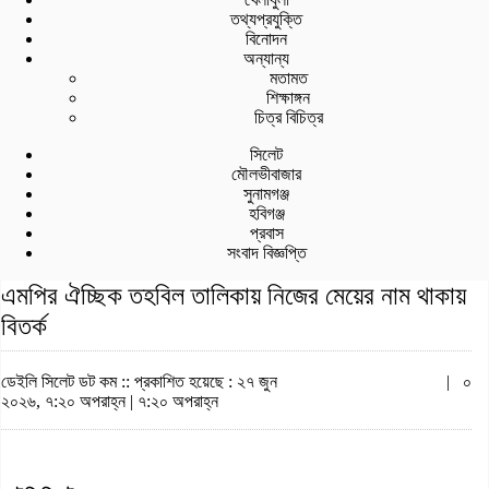
তথ্যপ্রযুক্তি
বিনোদন
অন্যান্য
মতামত
শিক্ষাঙ্গন
চিত্র বিচিত্র
সিলেট
মৌলভীবাজার
সুনামগঞ্জ
হবিগঞ্জ
প্রবাস
সংবাদ বিজ্ঞপ্তি
এমপির ঐচ্ছিক তহবিল তালিকায় নিজের মেয়ের নাম থাকায়
বিতর্ক
ডেইলি সিলেট ডট কম ::
প্রকাশিত হয়েছে : ২৭ জুন
|
০
২০২৬, ৭:২০ অপরাহ্ন | ৭:২০ অপরাহ্ন