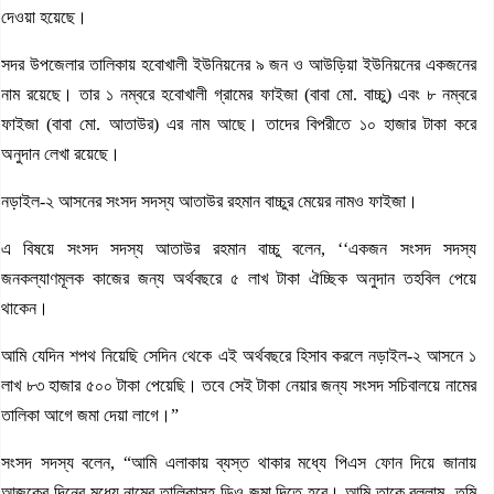
দেওয়া হয়েছে।
সদর উপজেলার তালিকায় হবোখালী ইউনিয়নের ৯ জন ও আউড়িয়া ইউনিয়নের একজনের
নাম রয়েছে। তার ১ নম্বরে হবোখালী গ্রামের ফাইজা (বাবা মো. বাচ্চু) এবং ৮ নম্বরে
ফাইজা (বাবা মো. আতাউর) এর নাম আছে। তাদের বিপরীতে ১০ হাজার টাকা করে
অনুদান লেখা রয়েছে।
নড়াইল-২ আসনের সংসদ সদস্য আতাউর রহমান বাচ্চুর মেয়ের নামও ফাইজা।
এ বিষয়ে সংসদ সদস্য আতাউর রহমান বাচ্চু বলেন, ‘‘একজন সংসদ সদস্য
জনকল্যাণমূলক কাজের জন্য অর্থবছরে ৫ লাখ টাকা ঐচ্ছিক অনুদান তহবিল পেয়ে
থাকেন।
আমি যেদিন শপথ নিয়েছি সেদিন থেকে এই অর্থবছরে হিসাব করলে নড়াইল-২ আসনে ১
লাখ ৮৩ হাজার ৫০০ টাকা পেয়েছি। তবে সেই টাকা নেয়ার জন্য সংসদ সচিবালয়ে নামের
তালিকা আগে জমা দেয়া লাগে।”
সংসদ সদস্য বলেন, “আমি এলাকায় ব্যস্ত থাকার মধ্যে পিএস ফোন দিয়ে জানায়
আজকের দিনের মধ্যে নামের তালিকাসহ ডিও জমা দিতে হবে। আমি তাকে বললাম- তুমি