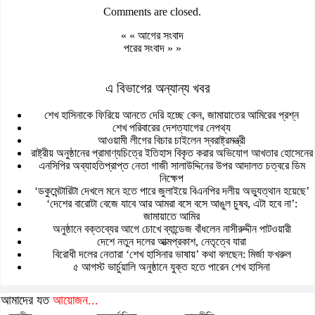
Comments are closed.
« «
আগের সংবাদ
পরের সংবাদ
» »
এ বিভাগের অন্যান্য খবর
শেখ হাসিনাকে ফিরিয়ে আনতে দেরি হচ্ছে কেন, জামায়াতের আমিরের প্রশ্ন
শেখ পরিবারের দেশত্যাগের নেপথ্য
আওয়ামী লীগের বিচার চাইলেন স্বরাষ্ট্রমন্ত্রী
রাষ্ট্রীয় অনুষ্ঠানের প্রামাণ্যচিত্রে ইতিহাস বিকৃত করার অভিযোগ আখতার হোসেনের
এনসিপির অব্যাহতিপ্রাপ্ত নেতা গাজী সালাউদ্দিনের উপর আদালত চত্বরে ডিম
নিক্ষেপ
‘ডকুমেন্টারিটা দেখলে মনে হতে পারে জুলাইয়ে বিএনপির দলীয় অভ্যুত্থান হয়েছে’
‘দেশের বারোটা বেজে যাবে আর আমরা বসে বসে আঙুল চুষব, এটা হবে না’:
জামায়াতে আমির
অনুষ্ঠানে বক্তব্যের আগে চোখে ব্যান্ডেজ বাঁধলেন নাসীরুদ্দীন পাটওয়ারী
দেশে নতুন দলের আত্মপ্রকাশ, নেতৃত্বে যারা
বিরোধী দলের নেতারা ‘শেখ হাসিনার ভাষায়’ কথা বলছেন: মির্জা ফখরুল
৫ আগস্ট ভার্চুয়ালি অনুষ্ঠানে যুক্ত হতে পারেন শেখ হাসিনা
আমাদের যত
আয়োজন...