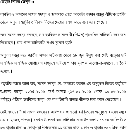
ডেইলি সিলেট ডেস্ক ::
নড়াইল-২ আসনের সংসদ সদস্য ও জামায়াত নেতা আতাউর রহমান বাচ্চুর ঐচ্ছিক তহবিল
থেকে অনুদান মঞ্জুরির তালিকায় নিজের মেয়ের নামও আছে বলে জানা গেছে।
তবে সংসদ সদস্য বলছেন, তার ব্যক্তিগত সহকারী (পিএস) প্রাথমিক তালিকাটি করে জমা
দিয়েছেন। তার পক্ষে তালিকাটি দেখার সুযোগ হয়নি।
অনুদান মঞ্জুর করে জাতীয় সংসদ সচিবালয় থেকে ১৮ জুন ইস্যু করা সেই পত্রের ছবি
সামাজিক সামাজিক যোগাযোগ মাধ্যমে ছড়িয়ে পাড়ায় ব্যাপক আলোচনা-সমালোচনা তৈরি
হয়েছে।
পত্রটির বরাতে জানা যায়, সংসদ সদস্য মো. আতাউর রহমান-এর অনুকূলে নিজের কর্তৃত্বে
বণ্টনের জন্যে ২০২৫-২০২৬ অর্থ বৎসরে (১৭-০২-২০২৬ থেকে ৩০-০৬-২০২৬
পর্যন্ত) ঐচ্ছিক তহবিলের জন্য এক লাখ তিরাশি হাজার পাঁচশত টাকা বরাদ্দ পেয়েছেন।
সেই বরাদ্দের টাকা সংসদ সদস্যের অভিপ্রায় জানানো ব্যক্তিদের অনুকূলে ব্যয়ের মঞ্জুরি
দেওয়া হয়েছে পত্রে। সেখান উল্লেখ করা তালিকায় সদর উপজেলায় ১০ জনের বিপরীতে
৮০ হাজার টাকা ও লোহাগড়া উপজেলায় ১১ জনের নামে ১ লাখ ৩ হাজার ৫০০ টাকা বরাদ্দ