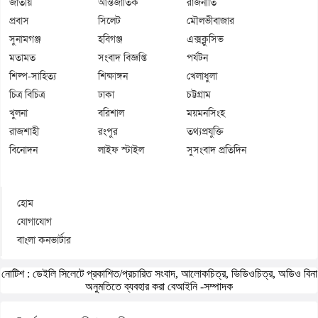
জাতীয়
আন্তর্জাতিক
রাজনীতি
প্রবাস
সিলেট
মৌলভীবাজার
সুনামগঞ্জ
হবিগঞ্জ
এক্সক্লুসিভ
মতামত
সংবাদ বিজ্ঞপ্তি
পর্যটন
শিল্প-সাহিত্য
শিক্ষাঙ্গন
খেলাধুলা
চিত্র বিচিত্র
ঢাকা
চট্টগ্রাম
খুলনা
বরিশাল
ময়মনসিংহ
রাজশাহী
রংপুর
তথ্যপ্রযুক্তি
বিনোদন
লাইফ স্টাইল
সুসংবাদ প্রতিদিন
হোম
যোগাযোগ
বাংলা কনভার্টার
নোটিশ :
ডেইলি সিলেটে প্রকাশিত/প্রচারিত সংবাদ, আলোকচিত্র, ভিডিওচিত্র, অডিও বিনা
অনুমতিতে ব্যবহার করা বেআইনি -সম্পাদক