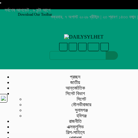
সর্বশেষ আপডেট : ৯ ঘন্টা আগে
Download Our Toolbar
শুক্রবার, ৭ অগাস্ট ২০২৬ খ্রীষ্টাব্দ | ২৩ শ্রাবণ ১৪৩৩ বঙ্গাব্দ |
প্রচ্ছদ
জাতীয়
আন্তর্জাতিক
সিলেট বিভাগ
সিলেট
মৌলভীবাজার
সুনামগঞ্জ
হবিগঞ্জ
রাজনীতি
এক্সক্লুসিভ
শিল্প-সাহিত্য
খেলাধুলা