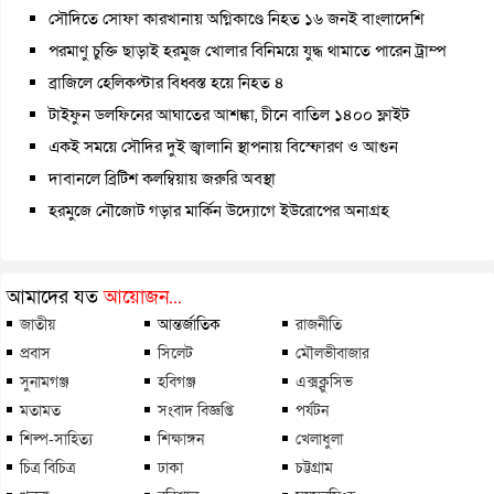
সৌদিতে সোফা কারখানায় অগ্নিকাণ্ডে নিহত ১৬ জনই বাংলাদেশি
পরমাণু চুক্তি ছাড়াই হরমুজ খোলার বিনিময়ে যুদ্ধ থামাতে পারেন ট্রাম্প
ব্রাজিলে হেলিকপ্টার বিধ্বস্ত হয়ে নিহত ৪
টাইফুন ডলফিনের আঘাতের আশঙ্কা, চীনে বাতিল ১৪০০ ফ্লাইট
একই সময়ে সৌদির দুই জ্বালানি স্থাপনায় বিস্ফোরণ ও আগুন
দাবানলে ব্রিটিশ কলম্বিয়ায় জরুরি অবস্থা
হরমুজে নৌজোট গড়ার মার্কিন উদ্যোগে ইউরোপের অনাগ্রহ
আমাদের যত
আয়োজন...
জাতীয়
আন্তর্জাতিক
রাজনীতি
প্রবাস
সিলেট
মৌলভীবাজার
সুনামগঞ্জ
হবিগঞ্জ
এক্সক্লুসিভ
মতামত
সংবাদ বিজ্ঞপ্তি
পর্যটন
শিল্প-সাহিত্য
শিক্ষাঙ্গন
খেলাধুলা
চিত্র বিচিত্র
ঢাকা
চট্টগ্রাম