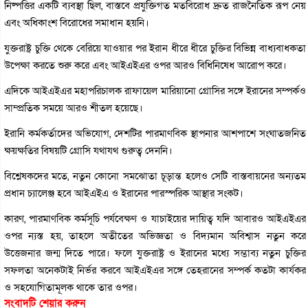
নিষ্পত্তির একটি ব্যবস্থা ছিল, বাস্তবে প্রযুক্তিগত মতবিরোধ দ্রুত রাজনৈতিক রূপ নেয়
এবং অধিকাংশ বিরোধের সমাধান হয়নি।
যুক্তরাষ্ট্র চুক্তি থেকে বেরিয়ে যাওয়ার পর ইরান ধীরে ধীরে চুক্তির বিভিন্ন বাধ্যবাধকতা
উপেক্ষা করতে শুরু করে এবং আইএইএর ওপর আরও বিধিনিষেধ আরোপ করে।
এদিকে আইএইএর মহাপরিচালক রাফায়েল মারিয়ানো গ্রোসির সঙ্গে ইরানের সম্পর্কও
সাম্প্রতিক সময়ে আরও শীতল হয়েছে।
ইরানি কর্মকর্তাদের অভিযোগ, দেশটির পারমাণবিক স্থাপনার আশপাশে সংঘাতজনিত
ক্ষয়ক্ষতির বিষয়টি গ্রোসি যথাযথ গুরুত্ব দেননি।
বিশ্লেষকদের মতে, নতুন কোনো সমঝোতা চূড়ান্ত হলেও সেটি বাস্তবায়নের অন্যতম
প্রধান চ্যালেঞ্জ হবে আইএইএ ও ইরানের পারস্পরিক আস্থার সংকট।
কারণ, পারমাণবিক কর্মসূচি পর্যবেক্ষণ ও যাচাইয়ের দায়িত্ব যদি আবারও আইএইএর
ওপর ন্যস্ত হয়, তাহলে অতীতের অভিজ্ঞতা ও বিদ্যমান অবিশ্বাস নতুন করে
উত্তেজনার জন্ম দিতে পারে। ফলে যুক্তরাষ্ট্র ও ইরানের মধ্যে সম্ভাব্য নতুন চুক্তির
সফলতা অনেকটাই নির্ভর করবে আইএইএর সঙ্গে তেহরানের সম্পর্ক কতটা কার্যকর
ও সহযোগিতামূলক থাকে তার ওপর।
সংবাদটি শেয়ার করুন