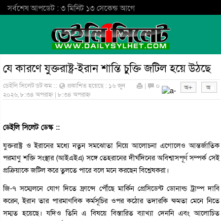
সর্বশেষ আপডেট : ৩ মিনিট ১৩ সেকেন্ড আগে
যে কারণে যুক্তরাষ্ট্র-ইরান শান্তি চুক্তি জটিল হয়ে উঠছে
ডেইলি সিলেট ডট কম ::
প্রকাশিত হয়েছে : ১৬ জুন
|
০
২০২৬, ৮:৩৪ অপরাহ্ন | ৮:৩৪ অপরাহ্ন
ডেইলি সিলেট ডেস্ক ::
যুক্তরাষ্ট্র ও ইরানের মধ্যে নতুন সমঝোতা নিয়ে আলোচনা এগোলেও আন্তর্জাতিক
পরমাণু শক্তি সংস্থার (আইএইএ) সঙ্গে তেহরানের দীর্ঘদিনের অবিশ্বাসপূর্ণ সম্পর্ক সেই
প্রক্রিয়াকে জটিল করে তুলতে পারে বলে মনে করছেন বিশ্লেষকরা।
জি-৭ সম্মেলনে যোগ দিতে ফ্রান্সে পৌঁছে মার্কিন প্রেসিডেন্ট ডোনাল্ড ট্রাম্প দাবি
করেন, ইরান তার পারমাণবিক কর্মসূচির ওপর কঠোর তদারকি ক্ষমতা মেনে নিতে
সম্মত হয়েছে। যদিও তিনি এ বিষয়ে বিস্তারিত ব্যাখ্যা দেননি এবং আলোচিত