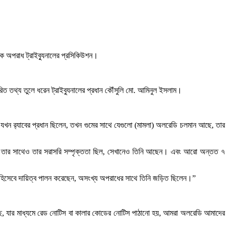
িক অপরাধ ট্রাইব্যুনালের প্রসিকিউশন।
ারিত তথ্য তুলে ধরেন ট্রাইব্যুনালের প্রধান কৌঁসুলি মো. আমিনুল ইসলাম।
যখন র‌্যাবের প্রধান ছিলেন, তখন গুমের সাথে যেগুলো (মামলা) অলরেডি চলমান আছে, তার
াণ্ড, তার সাথেও তার সরাসরি সম্পৃক্ততা ছিল, সেখানেও তিনি আছেন। এবং আরো অন্তত ৭
পি হিসেবে দায়িত্ব পালন করেছেন, অসংখ্য অপরাধের সাথে তিনি জড়িত ছিলেন।”
ছে, যার মাধ্যমে রেড নোটিস বা কালার কোডের নোটিস পাঠানো হয়, আমরা অলরেডি আমাদের