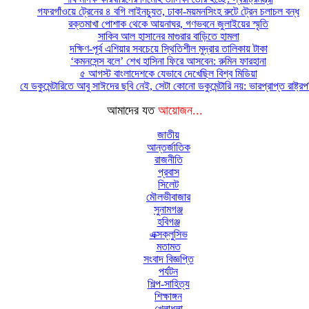
গফরগাঁওয়ে ট্রেনের ৪ বগি লাইনচ্যুত, ঢাকা-ময়মনসিংহ রুটে ট্রেন চলাচল বন্ধ
রক্তমাখা পোশাক থেকে আয়নাঘর, গণভবনে জুলাইয়ের স্মৃতি
সাকিব আল হাসানের মাগুরার বাড়িতে হামলা
দক্ষিণ-পূর্ব এশিয়ার সবচেয়ে স্থিতিশীল মুদ্রার তালিকায় টাকা
‘কমনসেন্স বলে’ শেখ হাসিনা ফিরে আসবেন: রুমিন ফারহানা
৫ আগস্ট বাংলাদেশকে যেভাবে দেখেছিল বিশ্ব মিডিয়া
যে ডকুমেন্টারিতে আবু সাঈদের ছবি নেই, সেটা কোনো ডকুমেন্টারি নয়: ভারপ্রাপ্ত রাষ্ট্র
আমাদের যত
আয়োজন...
জাতীয়
আন্তর্জাতিক
রাজনীতি
প্রবাস
সিলেট
মৌলভীবাজার
সুনামগঞ্জ
হবিগঞ্জ
এক্সক্লুসিভ
মতামত
সংবাদ বিজ্ঞপ্তি
পর্যটন
শিল্প-সাহিত্য
শিক্ষাঙ্গন
খেলাধুলা