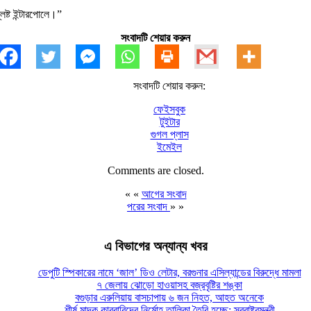
ষ্ট ইন্টারপোলে।”
সংবাদটি শেয়ার করুন
সংবাদটি শেয়ার করুন:
ফেইসবুক
টুইটার
গুগল প্লাস
ইমেইল
Comments are closed.
« «
আগের সংবাদ
পরের সংবাদ
» »
এ বিভাগের অন্যান্য খবর
ডেপুটি স্পিকারের নামে ‘জাল’ ডিও লেটার, বরগুনার এসিল্যান্ডের বিরুদ্ধে মামলা
৭ জেলায় ঝোড়ো হাওয়াসহ বজ্রবৃষ্টির শঙ্কা
বগুড়ার এরুলিয়ায় বাসচাপায় ৬ জন নিহত, আহত অনেকে
শীর্ষ মাদক কারবারিদের নির্মোহ তালিকা তৈরি হচ্ছে: স্বরাষ্ট্রমন্ত্রী