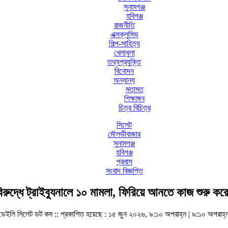
সুনামগঞ্জ
হবিগঞ্জ
রাজনীতি
এক্সক্লুসিভ
শিল্প-সাহিত্য
খেলাধুলা
তথ্যপ্রযুক্তি
বিনোদন
অন্যান্য
মতামত
শিক্ষাঙ্গন
চিত্র বিচিত্র
সিলেট
মৌলভীবাজার
সুনামগঞ্জ
হবিগঞ্জ
প্রবাস
সংবাদ বিজ্ঞপ্তি
রুদ্ধে ট্রাইব্যুনালে ১০ মামলা, ফিরিয়ে আনতে কাজ শুরু করেছে
ডেইলি সিলেট ডট কম ::
প্রকাশিত হয়েছে : ১৫ জুন ২০২৬, ৯:১০ অপরাহ্ন | ৯:১০ অপরাহ্