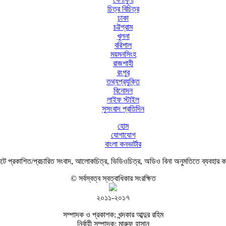
চিত্র বিচিত্র
ঢাকা
চট্টগ্রাম
খুলনা
বরিশাল
ময়মনসিংহ
রাজশাহী
রংপুর
তথ্যপ্রযুক্তি
বিনোদন
লাইফ স্টাইল
সুসংবাদ প্রতিদিন
হোম
যোগাযোগ
বাংলা কনভার্টার
ে প্রকাশিত/প্রচারিত সংবাদ, আলোকচিত্র, ভিডিওচিত্র, অডিও বিনা অনুমতিতে ব্যবহার 
© সর্বস্বত্ব স্বত্বাধিকার সংরক্ষিত
২০১১-২০১৭
সম্পাদক ও প্রকাশক: খন্দকার আব্দুর রহিম
নির্বাহী সম্পাদক: মারুফ হাসান