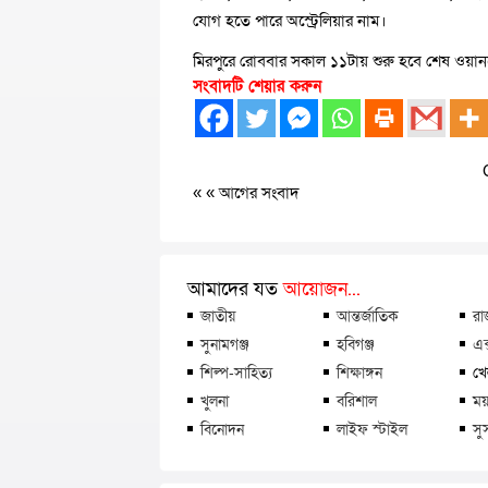
যোগ হতে পারে অস্ট্রেলিয়ার নাম।
মিরপুরে রোববার সকাল ১১টায় শুরু হবে শেষ ওয়ানডে
সংবাদটি শেয়ার করুন
« «
আগের সংবাদ
আমাদের যত
আয়োজন...
জাতীয়
আন্তর্জাতিক
রা
সুনামগঞ্জ
হবিগঞ্জ
এক
শিল্প-সাহিত্য
শিক্ষাঙ্গন
খে
খুলনা
বরিশাল
ময়
বিনোদন
লাইফ স্টাইল
সু