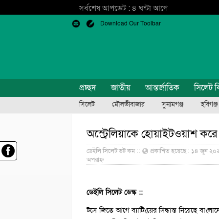
সর্বশেষ আপডেট : ৪ ঘন্টা আগে
Download Our Toolbar
প্রচ্ছদ
জাতীয়
আন্তর্জাতিক
সিলেট ব
সিলেট
মৌলভীবাজার
সুনামগঞ্জ
হবিগঞ্জ
অস্ট্রেলিয়াকে হোয়াইটওয়াশ করে 
ডেইলি সিলেট ডট কম ::
প্রকাশিত হয়েছে : ১৪ জুন ২০
অপরাহ্ন
ডেইলি সিলেট ডেস্ক ::
টসে জিতে আগে ব্যাটিংয়ের সিদ্ধান্ত নিয়েছে বাংলাদ