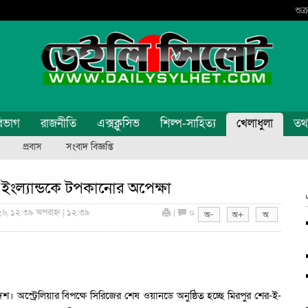
শুক
িভাগ
রাজনীতি
এক্সক্লুসিভ
শিল্প-সাহিত্য
খেলাধুলা
তথ্য
প্রবাস
সংবাদ বিজ্ঞপ্তি
ইংল্যান্ডকে টপকানোর অপেক্ষা
২৬, ১২:৩৯ অপরাহ্ন | ১২:৩৯
|
০
েশ। অস্ট্রেলিয়ার বিপক্ষে সিরিজের শেষ ওয়ানডে অনুষ্ঠিত হচ্ছে মিরপুর শের-ই-