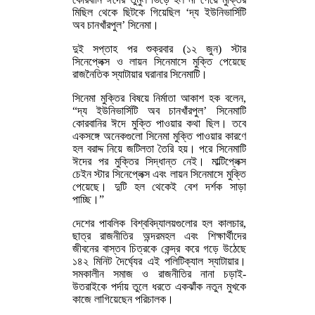
মিছিল থেকে ছিটকে গিয়েছিল ‘দ্য ইউনিভার্সিটি
অব চানখাঁরপুল’ সিনেমা।
দুই সপ্তাহ পর শুক্রবার (১২ জুন) স্টার
সিনেপ্লেক্স ও লায়ন সিনেমাসে মুক্তি পেয়েছে
রাজনৈতিক স্যাটায়ার ঘরানার সিনেমাটি।
সিনেমা মুক্তির বিষয়ে নির্মাতা আকাশ হক বলেন,
“দ্য ইউনিভার্সিটি অব চানখাঁরপুল’ সিনেমাটি
কোরবানির ঈদে মুক্তি পাওয়ার কথা ছিল। তবে
একসঙ্গে অনেকগুলো সিনেমা মুক্তি পাওয়ার কারণে
হল বরাদ্দ নিয়ে জটিলতা তৈরি হয়। পরে সিনেমাটি
ঈদের পর মুক্তির সিদ্ধান্ত নেই। মাল্টিপ্লেক্স
চেইন স্টার সিনেপ্লেক্স এবং লায়ন সিনেমাসে মুক্তি
পেয়েছে। দুটি হল থেকেই বেশ দর্শক সাড়া
পাচ্ছি।”
দেশের পাবলিক বিশ্ববিদ্যালয়গুলোর হল কালচার,
ছাত্র রাজনীতির অন্দরমহল এবং শিক্ষার্থীদের
জীবনের বাস্তব চিত্রকে কেন্দ্র করে গড়ে উঠেছে
১৪২ মিনিট দৈর্ঘ্যের এই পলিটিক্যাল স্যাটায়ার।
সমকালীন সমাজ ও রাজনীতির নানা চড়াই-
উতরাইকে পর্দায় তুলে ধরতে একঝাঁক নতুন মুখকে
কাজে লাগিয়েছেন পরিচালক।