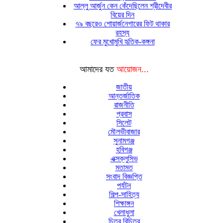
আল্লু আর্জুন কেন কেঁদেছিলেন শ্রীদেবীর
বিয়ের দিন
৭৯ বছরেও শোয়ার্জনেগারের ফিট থাকার
রহস্য
ফের মুখোমুখি হৃতিক-কঙ্গনা
আমাদের যত
আয়োজন...
জাতীয়
আন্তর্জাতিক
রাজনীতি
প্রবাস
সিলেট
মৌলভীবাজার
সুনামগঞ্জ
হবিগঞ্জ
এক্সক্লুসিভ
মতামত
সংবাদ বিজ্ঞপ্তি
পর্যটন
শিল্প-সাহিত্য
শিক্ষাঙ্গন
খেলাধুলা
চিত্র বিচিত্র