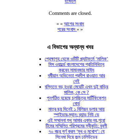
ইমেইল
Comments are closed.
« «
আগের সংবাদ
পরের সংবাদ
» »
এ বিভাগের অন্যান্য খবর
প্রেক্ষাগৃহ থেকে ওটিটি প্ল্যাটফর্মে ‘মালিক’
মিস ওয়ার্ল্ডে বাংলাদেশের প্রতিনিধিত্ব
করবেন সামানজার সাঈদ
বর্ষীয়ান অভিনেতা প্রদীপ রাওয়াত আর
নেই
বস্তিতে বড় হওয়া মেয়েটি এখন দুই বাড়ির
মালিক, কে সে ?
পুনর্গঠিত হয়েছে চলচ্চিত্র সার্টিফিকেশন
বোর্ড
মাত্র ছয় দিনেই ১ বিলিয়ন ডলার আয়
স্পাইডার-ম্যান: ব্র্যান্ড নিউ ডে
এই সম্মাননা শুধু আমার একার নয়,পুরো
টিমের সম্মিলিত পরিশ্রমের স্বীকৃতি: বুবলী
৭০ বছর পূর্ণ করল ‘মুখ ও মুখোশ’: যে
সিনেমা দিয়ে জন্ম ঢালিউডের