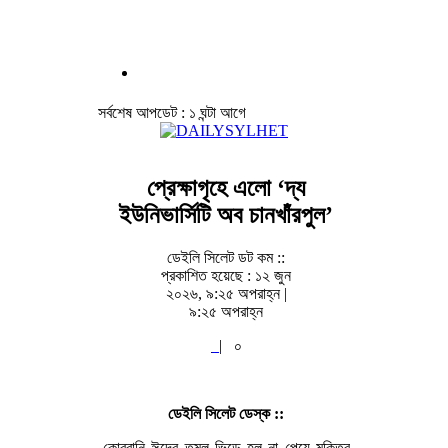
সর্বশেষ আপডেট : ১ ঘন্টা আগে
প্রেক্ষাগৃহে এলো ‘দ্য
ইউনিভার্সিটি অব চানখাঁরপুল’
ডেইলি সিলেট ডট কম ::
প্রকাশিত হয়েছে : ১২ জুন
২০২৬, ৯:২৫ অপরাহ্ন |
৯:২৫ অপরাহ্ন
|
০
ডেইলি সিলেট ডেস্ক ::
কোরবানি ঈদের তুমুল ভিড়ে হল না পেয়ে মুক্তির