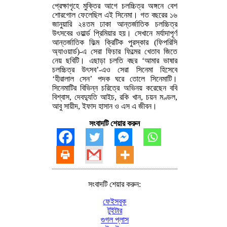
প্রেক্ষাগৃহে মুক্তির আগে চলচ্চিত্র অঙ্গনে বেশ
শোরগোল ফেলেছিল এই সিনেমা। গত বছরের ১৬
জানুয়ারি ২৪তম ঢাকা আন্তর্জাতিক চলচ্চিত্র
উৎসবের ওয়ার্ল্ড প্রিমিয়ার হয়। সেখানে মর্যাদাপূর্ণ
আন্তর্জাতিক ফিল্ম ক্রিটিক পুরস্কার (ফিপরিসি
অ্যাওয়ার্ড)-এ সেরা ফিচার ফিল্মের খেতাব জিতে
নেয় ছবিটি। এছাড়া চলতি বছর ‘আমার ভাষার
চলচ্চিত্র উৎসব’-এও সেরা সিনেমা হিসেবে
‘হীরালাল সেন’ পদক ঘরে তোলে সিনেমাটি।
সিনেমাটির বিভিন্ন চরিত্রে অভিনয় করেছেন ববি
বিশ্বাস, দেবদ্যুতি আইচ, রকি খান, চয়ন মণ্ডল,
আবু সায়ীদ, ইফাদ হাসান ও এস এ জীবন।
সংবাদটি শেয়ার করুন
সংবাদটি শেয়ার করুন:
ফেইসবুক
টুইটার
গুগল প্লাস