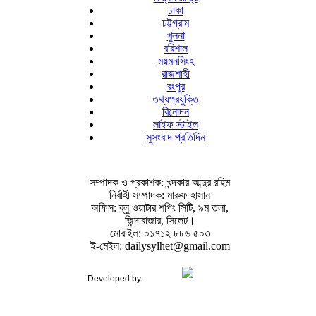
ঢাকা
চট্টগ্রাম
খুলনা
বরিশাল
ময়মনসিংহ
রাজশাহী
রংপুর
তথ্যপ্রযুক্তি
বিনোদন
লাইফ স্টাইল
সুসংবাদ প্রতিদিন
সম্পাদক ও প্রকাশক: খন্দকার আব্দুর রহিম
নির্বাহী সম্পাদক: মারুফ হাসান
অফিস: ব্লু ওয়াটার শপিং সিটি, ৯ম তলা,
জিন্দাবাজার, সিলেট।
মোবাইল: ০১৭১২ ৮৮৬ ৫০৩
ই-মেইল: dailysylhet@gmail.com
Developed by: