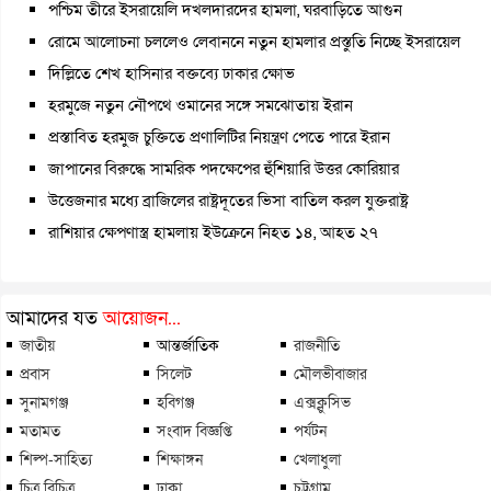
পশ্চিম তীরে ইসরায়েলি দখলদারদের হামলা, ঘরবাড়িতে আগুন
রোমে আলোচনা চললেও লেবাননে নতুন হামলার প্রস্তুতি নিচ্ছে ইসরায়েল
দিল্লিতে শেখ হাসিনার বক্তব্যে ঢাকার ক্ষোভ
হরমুজে নতুন নৌপথে ওমানের সঙ্গে সমঝোতায় ইরান
প্রস্তাবিত হরমুজ চুক্তিতে প্রণালিটির নিয়ন্ত্রণ পেতে পারে ইরান
জাপানের বিরুদ্ধে সামরিক পদক্ষেপের হুঁশিয়ারি উত্তর কোরিয়ার
উত্তেজনার মধ্যে ব্রাজিলের রাষ্ট্রদূতের ভিসা বাতিল করল যুক্তরাষ্ট্র
রাশিয়ার ক্ষেপণাস্ত্র হামলায় ইউক্রেনে নিহত ১৪, আহত ২৭
আমাদের যত
আয়োজন...
জাতীয়
আন্তর্জাতিক
রাজনীতি
প্রবাস
সিলেট
মৌলভীবাজার
সুনামগঞ্জ
হবিগঞ্জ
এক্সক্লুসিভ
মতামত
সংবাদ বিজ্ঞপ্তি
পর্যটন
শিল্প-সাহিত্য
শিক্ষাঙ্গন
খেলাধুলা
চিত্র বিচিত্র
ঢাকা
চট্টগ্রাম