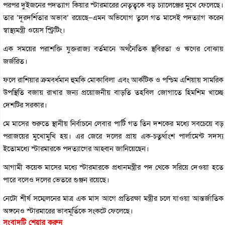
পরপর দুইজনের পদত্যাগ কিয়ার স্টারমারের নেতৃত্বকে বড় চ্যালেঞ্জের মুখে ফেলেছে।
তার ‘দূরদর্শিতার অভাব’ রয়েছে–এমন অভিযোগ তুলে গত মাসেই পদত্যাগ করেন
স্বাস্থ্যমন্ত্রী ওয়েস স্ট্রিটিং।
এক সময়ের পরাশক্তি যুক্তরাজ্য বর্তমানে অর্থনৈতিক স্থবিরতা ও ঋণের বোঝায়
জর্জরিত।
ফলে রাশিয়ার ক্রমবর্ধমান হুমকি মোকাবিলা এবং আর্কটিক ও পশ্চিম এশিয়ায় সামরিক
উপস্থিতি বজায় রাখার জন্য প্রয়োজনীয় বাড়তি তহবিল জোগাতে হিমশিম খাচ্ছে
দেশটির সরকার।
মে মাসের শুরুতে স্থানীয় নির্বাচনে লেবার পার্টি গত তিন দশকের মধ্যে সবচেয়ে বড়
পরাজয়ের মুখোমুখি হয়। এর জেরে দলের প্রায় এক-চতুর্থাংশ পার্লামেন্ট সদস্য
ইতোমধ্যে স্টারমারকে পদত্যাগের আহ্বান জানিয়েছেন।
আগামী কয়েক মাসের মধ্যে স্টারমারকে প্রধানমন্ত্রীর পদ থেকে সরিয়ে দেওয়া হতে
পারে বলেও দলের ভেতরে গুঞ্জন রয়েছে।
নেটো শীর্ষ সম্মেলনের মাত্র এক মাস আগে প্রতিরক্ষা মন্ত্রীর চলে যাওয়া আন্তর্জাতিক
অঙ্গনেও স্টারমারের ভাবমূর্তিকে সংকটে ফেলেছে।
সংবাদটি শেয়ার করুন