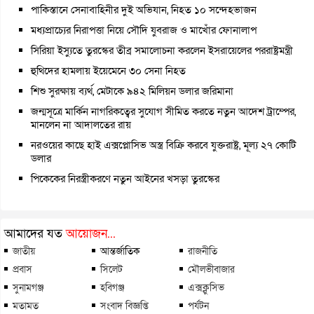
পাকিস্তানে সেনাবাহিনীর দুই অভিযান, নিহত ১০ সন্দেহভাজন
মধ্যপ্রাচ্যের নিরাপত্তা নিয়ে সৌদি যুবরাজ ও মাখোঁর ফোনালাপ
সিরিয়া ইস্যুতে তুরস্কের তীব্র সমালোচনা করলেন ইসরায়েলের পররাষ্ট্রমন্ত্রী
হুথিদের হামলায় ইয়েমেনে ৩০ সেনা নিহত
শিশু সুরক্ষায় ব্যর্থ, মেটাকে ৯৪২ মিলিয়ন ডলার জরিমানা
জন্মসূত্রে মার্কিন নাগরিকত্বের সুযোগ সীমিত করতে নতুন আদেশ ট্রাম্পের,
মানলেন না আদালতের রায়
নরওয়ের কাছে হাই এক্সপ্লোসিভ অস্ত্র বিক্রি করবে যুক্তরাষ্ট্র, মূল্য ২৭ কোটি
ডলার
পিকেকের নিরস্ত্রীকরণে নতুন আইনের খসড়া তুরস্কের
আমাদের যত
আয়োজন...
জাতীয়
আন্তর্জাতিক
রাজনীতি
প্রবাস
সিলেট
মৌলভীবাজার
সুনামগঞ্জ
হবিগঞ্জ
এক্সক্লুসিভ
মতামত
সংবাদ বিজ্ঞপ্তি
পর্যটন