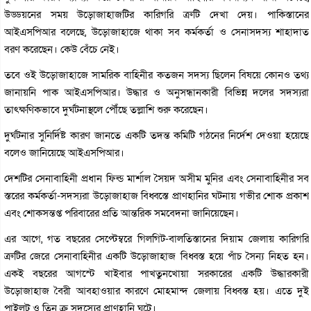
উড্ডয়নের সময় উড়োজাহাজটির কারিগরি ত্রুটি দেখা দেয়। পাকিস্তানের
আইএসপিআর বলেছে, ‌‌উড়োজাহাজে থাকা সব কর্মকর্তা ও সেনাসদস্য শাহাদাত
বরণ করেছেন। কেউ বেঁচে নেই।
তবে ওই উড়োজাহাজে সামরিক বাহিনীর কতজন সদস্য ছিলেন বিষয়ে কোনও তথ্য
জানায়নি পাক আইএসপিআর। উদ্ধার ও অনুসন্ধানকারী বিভিন্ন দলের সদস্যরা
তাৎক্ষণিকভাবে দুর্ঘটনাস্থলে পৌঁছে তল্লাশি শুরু করেছেন।
দুর্ঘটনার সুনির্দিষ্ট কারণ জানতে একটি তদন্ত কমিটি গঠনের নির্দেশ দেওয়া হয়েছে
বলেও জানিয়েছে আইএসপিআর।
দেশটির সেনাবাহিনী প্রধান ফিল্ড মার্শাল সৈয়দ অসীম মুনির এবং সেনাবাহিনীর সব
স্তরের কর্মকর্তা-সদস্যরা উড়োজাহাজ বিধ্বস্তে প্রাণহানির ঘটনায় গভীর শোক প্রকাশ
এবং শোকসন্তপ্ত পরিবারের প্রতি আন্তরিক সমবেদনা জানিয়েছেন।
এর আগে, গত বছরের সেপ্টেম্বরে গিলগিট-বালতিস্তানের দিয়াম জেলায় কারিগরি
ত্রুটির জেরে সেনাবাহিনীর একটি উড়োজাহাজ বিধ্বস্ত হয়ে পাঁচ সৈন্য নিহত হন।
একই বছরের আগস্টে খাইবার পাখতুনখোয়া সরকারের একটি উদ্ধারকারী
উড়োজাহাজ বৈরী আবহাওয়ার কারণে মোহমান্দ জেলায় বিধ্বস্ত হয়। এতে দুই
পাইলট ও তিন ক্রু সদস্যের প্রাণহানি ঘটে।