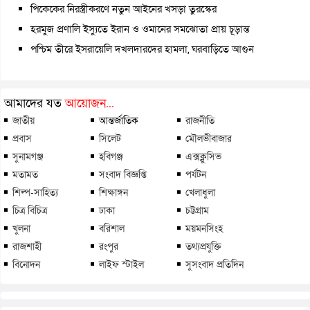
পিকেকের নিরস্ত্রীকরণে নতুন আইনের খসড়া তুরস্কের
হরমুজ প্রণালি ইস্যুতে ইরান ও ওমানের সমঝোতা প্রায় চূড়ান্ত
পশ্চিম তীরে ইসরায়েলি দখলদারদের হামলা, ঘরবাড়িতে আগুন
আমাদের যত
আয়োজন...
জাতীয়
আন্তর্জাতিক
রাজনীতি
প্রবাস
সিলেট
মৌলভীবাজার
সুনামগঞ্জ
হবিগঞ্জ
এক্সক্লুসিভ
মতামত
সংবাদ বিজ্ঞপ্তি
পর্যটন
শিল্প-সাহিত্য
শিক্ষাঙ্গন
খেলাধুলা
চিত্র বিচিত্র
ঢাকা
চট্টগ্রাম
খুলনা
বরিশাল
ময়মনসিংহ
রাজশাহী
রংপুর
তথ্যপ্রযুক্তি
বিনোদন
লাইফ স্টাইল
সুসংবাদ প্রতিদিন