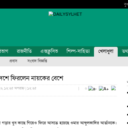
বু
িভাগ
রাজনীতি
এক্সক্লুসিভ
শিল্প-সাহিত্য
খেলাধুলা
তথ্য
প্রবাস
সংবাদ বিজ্ঞপ্তি
ারি দেশে ফিরলেন নায়কের বেশে
৬, ১২:২৫ অপরাহ্ন | ১২:২৫
|
০
তিহাস গড়ার খুব কাছে গিয়েও ফিরে আসতে হয়েছে ওমার আব্দুলকাদির আর্তানকে।