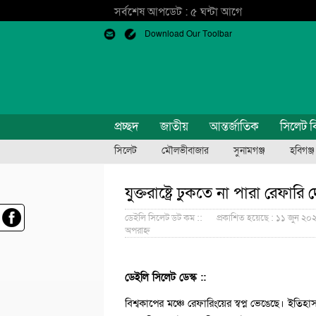
সর্বশেষ আপডেট : ৫ ঘন্টা আগে
Download Our Toolbar
প্রচ্ছদ
জাতীয়
আন্তর্জাতিক
সিলেট ব
সিলেট
মৌলভীবাজার
সুনামগঞ্জ
হবিগঞ্জ
যুক্তরাষ্ট্রে ঢুকতে না পারা রেফ
ডেইলি সিলেট ডট কম ::
প্রকাশিত হয়েছে : ১১ জুন ২০২
অপরাহ্ন
ডেইলি সিলেট ডেস্ক ::
বিশ্বকাপের মঞ্চে রেফারিংয়ের স্বপ্ন ভেঙেছে। ই