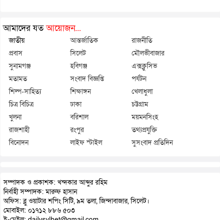
আমাদের যত
আয়োজন...
জাতীয়
আন্তর্জাতিক
রাজনীতি
প্রবাস
সিলেট
মৌলভীবাজার
সুনামগঞ্জ
হবিগঞ্জ
এক্সক্লুসিভ
মতামত
সংবাদ বিজ্ঞপ্তি
পর্যটন
শিল্প-সাহিত্য
শিক্ষাঙ্গন
খেলাধুলা
চিত্র বিচিত্র
ঢাকা
চট্টগ্রাম
খুলনা
বরিশাল
ময়মনসিংহ
রাজশাহী
রংপুর
তথ্যপ্রযুক্তি
বিনোদন
লাইফ স্টাইল
সুসংবাদ প্রতিদিন
সম্পাদক ও প্রকাশক: খন্দকার আব্দুর রহিম
নির্বাহী সম্পাদক: মারুফ হাসান
অফিস: ব্লু ওয়াটার শপিং সিটি, ৯ম তলা, জিন্দাবাজার, সিলেট।
মোবাইল: ০১৭১২ ৮৮৬ ৫০৩
ই-মেইল: dailysylhet@gmail.com