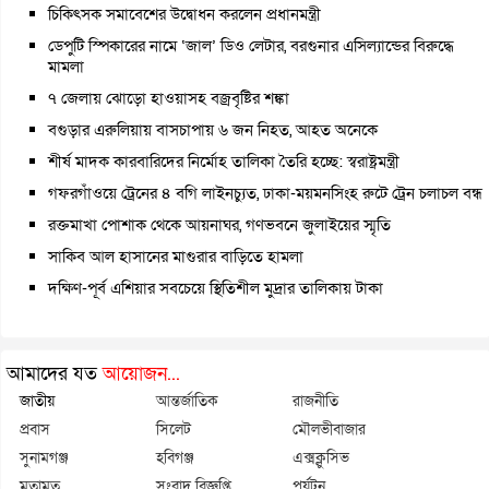
চিকিৎসক সমাবেশের উদ্বোধন করলেন প্রধানমন্ত্রী
ডেপুটি স্পিকারের নামে ‘জাল’ ডিও লেটার, বরগুনার এসিল্যান্ডের বিরুদ্ধে
মামলা
৭ জেলায় ঝোড়ো হাওয়াসহ বজ্রবৃষ্টির শঙ্কা
বগুড়ার এরুলিয়ায় বাসচাপায় ৬ জন নিহত, আহত অনেকে
শীর্ষ মাদক কারবারিদের নির্মোহ তালিকা তৈরি হচ্ছে: স্বরাষ্ট্রমন্ত্রী
গফরগাঁওয়ে ট্রেনের ৪ বগি লাইনচ্যুত, ঢাকা-ময়মনসিংহ রুটে ট্রেন চলাচল বন্ধ
রক্তমাখা পোশাক থেকে আয়নাঘর, গণভবনে জুলাইয়ের স্মৃতি
সাকিব আল হাসানের মাগুরার বাড়িতে হামলা
দক্ষিণ-পূর্ব এশিয়ার সবচেয়ে স্থিতিশীল মুদ্রার তালিকায় টাকা
আমাদের যত
আয়োজন...
জাতীয়
আন্তর্জাতিক
রাজনীতি
প্রবাস
সিলেট
মৌলভীবাজার
সুনামগঞ্জ
হবিগঞ্জ
এক্সক্লুসিভ
মতামত
সংবাদ বিজ্ঞপ্তি
পর্যটন