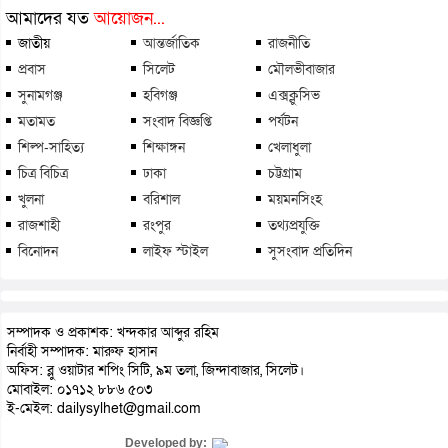
আমাদের যত
আয়োজন...
জাতীয়
আন্তর্জাতিক
রাজনীতি
প্রবাস
সিলেট
মৌলভীবাজার
সুনামগঞ্জ
হবিগঞ্জ
এক্সক্লুসিভ
মতামত
সংবাদ বিজ্ঞপ্তি
পর্যটন
শিল্প-সাহিত্য
শিক্ষাঙ্গন
খেলাধুলা
চিত্র বিচিত্র
ঢাকা
চট্টগ্রাম
খুলনা
বরিশাল
ময়মনসিংহ
রাজশাহী
রংপুর
তথ্যপ্রযুক্তি
বিনোদন
লাইফ স্টাইল
সুসংবাদ প্রতিদিন
সম্পাদক ও প্রকাশক: খন্দকার আব্দুর রহিম
নির্বাহী সম্পাদক: মারুফ হাসান
অফিস: ব্লু ওয়াটার শপিং সিটি, ৯ম তলা, জিন্দাবাজার, সিলেট।
মোবাইল: ০১৭১২ ৮৮৬ ৫০৩
ই-মেইল: dailysylhet@gmail.com
Developed by: