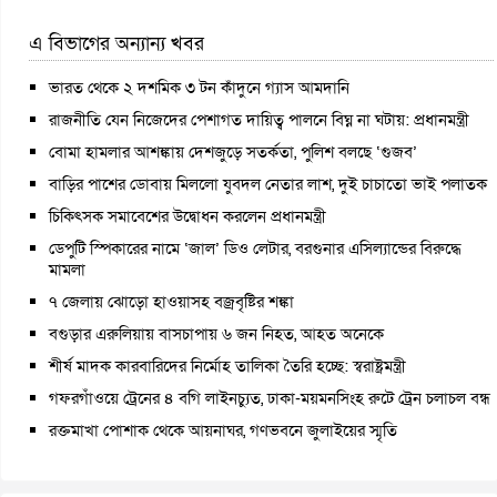
এ বিভাগের অন্যান্য খবর
ভারত থেকে ২ দশমিক ৩ টন কাঁদুনে গ্যাস আমদানি
রাজনীতি যেন নিজেদের পেশাগত দায়িত্ব পালনে বিঘ্ন না ঘটায়: প্রধানমন্ত্রী
বোমা হামলার আশঙ্কায় দেশজুড়ে সতর্কতা, পুলিশ বলছে ‘গুজব’
বাড়ির পাশের ডোবায় মিললো যুবদল নেতার লাশ, দুই চাচাতো ভাই পলাতক
চিকিৎসক সমাবেশের উদ্বোধন করলেন প্রধানমন্ত্রী
ডেপুটি স্পিকারের নামে ‘জাল’ ডিও লেটার, বরগুনার এসিল্যান্ডের বিরুদ্ধে
মামলা
৭ জেলায় ঝোড়ো হাওয়াসহ বজ্রবৃষ্টির শঙ্কা
বগুড়ার এরুলিয়ায় বাসচাপায় ৬ জন নিহত, আহত অনেকে
শীর্ষ মাদক কারবারিদের নির্মোহ তালিকা তৈরি হচ্ছে: স্বরাষ্ট্রমন্ত্রী
গফরগাঁওয়ে ট্রেনের ৪ বগি লাইনচ্যুত, ঢাকা-ময়মনসিংহ রুটে ট্রেন চলাচল বন্ধ
রক্তমাখা পোশাক থেকে আয়নাঘর, গণভবনে জুলাইয়ের স্মৃতি