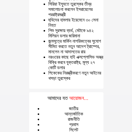
সিরিয়া ইস্যুতে তুরস্কের তীব্র
সমালোচনা করলেন ইসরায়েলের
পররাষ্ট্রমন্ত্রী
হুথিদের হামলায় ইয়েমেনে ৩০ সেনা
নিহত
শিশু সুরক্ষায় ব্যর্থ, মেটাকে ৯৪২
মিলিয়ন ডলার জরিমানা
জন্মসূত্রে মার্কিন নাগরিকত্বের সুযোগ
সীমিত করতে নতুন আদেশ ট্রাম্পের,
মানলেন না আদালতের রায়
নরওয়ের কাছে হাই এক্সপ্লোসিভ অস্ত্র
বিক্রি করবে যুক্তরাষ্ট্র, মূল্য ২৭
কোটি ডলার
পিকেকের নিরস্ত্রীকরণে নতুন আইনের
খসড়া তুরস্কের
আমাদের যত
আয়োজন...
জাতীয়
আন্তর্জাতিক
রাজনীতি
প্রবাস
সিলেট