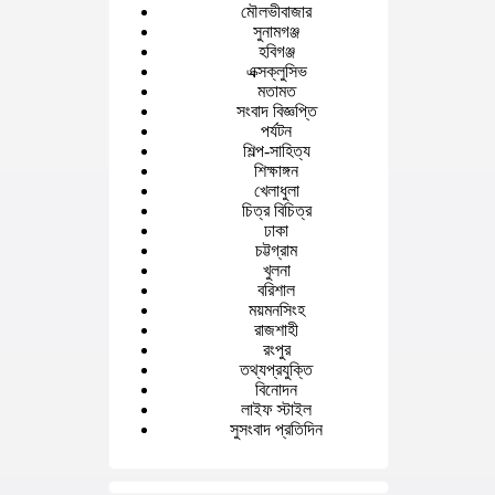
মৌলভীবাজার
সুনামগঞ্জ
হবিগঞ্জ
এক্সক্লুসিভ
মতামত
সংবাদ বিজ্ঞপ্তি
পর্যটন
শিল্প-সাহিত্য
শিক্ষাঙ্গন
খেলাধুলা
চিত্র বিচিত্র
ঢাকা
চট্টগ্রাম
খুলনা
বরিশাল
ময়মনসিংহ
রাজশাহী
রংপুর
তথ্যপ্রযুক্তি
বিনোদন
লাইফ স্টাইল
সুসংবাদ প্রতিদিন