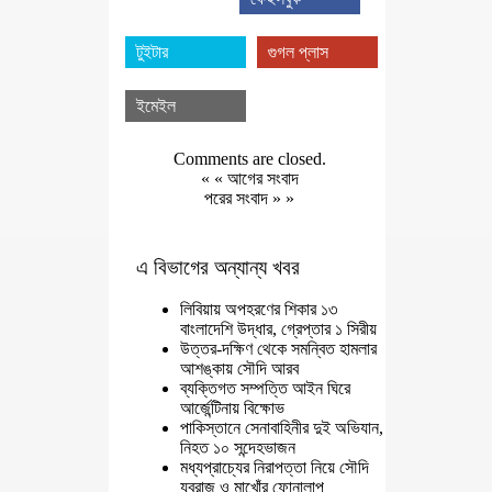
টুইটার
গুগল প্লাস
ইমেইল
Comments are closed.
« «
আগের সংবাদ
পরের সংবাদ
» »
এ বিভাগের অন্যান্য খবর
লিবিয়ায় অপহরণের শিকার ১৩
বাংলাদেশি উদ্ধার, গ্রেপ্তার ১ সিরীয়
উত্তর-দক্ষিণ থেকে সমন্বিত হামলার
আশঙ্কায় সৌদি আরব
ব্যক্তিগত সম্পত্তি আইন ঘিরে
আর্জেন্টিনায় বিক্ষোভ
পাকিস্তানে সেনাবাহিনীর দুই অভিযান,
নিহত ১০ সন্দেহভাজন
মধ্যপ্রাচ্যের নিরাপত্তা নিয়ে সৌদি
যুবরাজ ও মাখোঁর ফোনালাপ