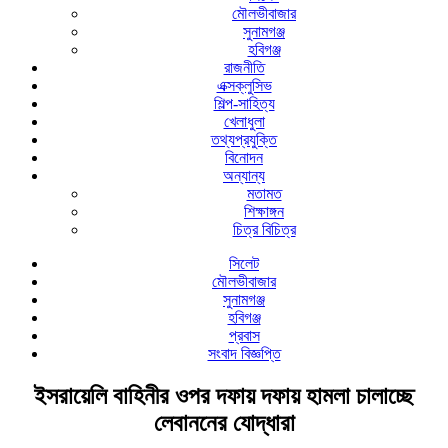
মৌলভীবাজার
সুনামগঞ্জ
হবিগঞ্জ
রাজনীতি
এক্সক্লুসিভ
শিল্প-সাহিত্য
খেলাধুলা
তথ্যপ্রযুক্তি
বিনোদন
অন্যান্য
মতামত
শিক্ষাঙ্গন
চিত্র বিচিত্র
সিলেট
মৌলভীবাজার
সুনামগঞ্জ
হবিগঞ্জ
প্রবাস
সংবাদ বিজ্ঞপ্তি
ইসরায়েলি বাহিনীর ওপর দফায় দফায় হামলা চালাচ্ছে
লেবাননের যোদ্ধারা