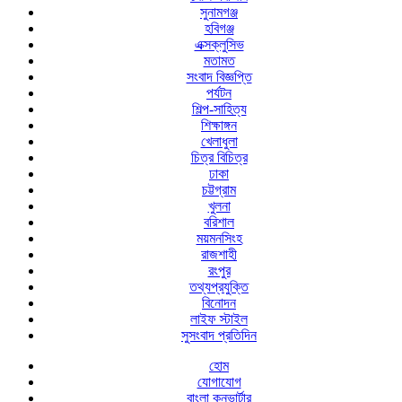
সুনামগঞ্জ
হবিগঞ্জ
এক্সক্লুসিভ
মতামত
সংবাদ বিজ্ঞপ্তি
পর্যটন
শিল্প-সাহিত্য
শিক্ষাঙ্গন
খেলাধুলা
চিত্র বিচিত্র
ঢাকা
চট্টগ্রাম
খুলনা
বরিশাল
ময়মনসিংহ
রাজশাহী
রংপুর
তথ্যপ্রযুক্তি
বিনোদন
লাইফ স্টাইল
সুসংবাদ প্রতিদিন
হোম
যোগাযোগ
বাংলা কনভার্টার