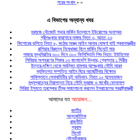
পরের সংবাদ
» »
এ বিভাগের অন্যান্য খবর
হরমুজে নৌজোট গড়ার মার্কিন উদ্যোগে ইউরোপের অনাগ্রহ
শ্রীলঙ্কার কারাগারে দাঙ্গায় নিহত ৩, আহত ২৩
কিশোরের গুলিতে নিহত ৮, কঠোর অস্ত্র আইন আনার ঘোষণা থাই প্রধানমন্ত্রীর
রাশিয়ার বিরুদ্ধে নিষেধাজ্ঞা বিলে মার্কিন সিনেটে সায়
গাজায় যুদ্ধবিরতির ৩০০ দিনে ৩০০ ফিলিস্তিনি শিশু নিহত: ইউনিসেফ
লিবিয়ায় অপহরণের শিকার ১৩ বাংলাদেশি উদ্ধার, গ্রেপ্তার ১ সিরীয়
উত্তর-দক্ষিণ থেকে সমন্বিত হামলার আশঙ্কায় সৌদি আরব
ব্যক্তিগত সম্পত্তি আইন ঘিরে আর্জেন্টিনায় বিক্ষোভ
পাকিস্তানে সেনাবাহিনীর দুই অভিযান, নিহত ১০ সন্দেহভাজন
মধ্যপ্রাচ্যের নিরাপত্তা নিয়ে সৌদি যুবরাজ ও মাখোঁর ফোনালাপ
সিরিয়া ইস্যুতে তুরস্কের তীব্র সমালোচনা করলেন ইসরায়েলের পররাষ্ট্রমন্ত্রী
আমাদের যত
আয়োজন...
জাতীয়
আন্তর্জাতিক
রাজনীতি
প্রবাস
সিলেট
মৌলভীবাজার