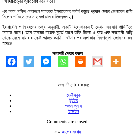
দখলদারিত্বের প্রতিরোধ করে যাবে।
এর আগে দক্ষিণ লেবাননে সফররত ইসরায়েলের নর্দার্ন কমান্ড প্রধান মেজর জেনারেল রাফি
মিলোর গাড়িতে ড্রোন হামলা চালায় হিজবুল্লাহ।
ইসরায়েলি গণমাধ্যমের তথ্য অনুযায়ী, একটি বিস্ফোরকবাহী ড্রোন সরাসরি গাড়িটিতে
আঘাত হানে। তবে হামলার কয়েক মুহূর্ত আগে রাফি মিলো ও তার এক সহযোগী গাড়ি
থেকে নেমে যাওয়ায় কেউ আহত হননি। ঘটনার পর এলাকায় নিরাপত্তা জোরদার করা
হয়েছে।
সংবাদটি শেয়ার করুন
সংবাদটি শেয়ার করুন:
ফেইসবুক
টুইটার
গুগল প্লাস
ইমেইল
Comments are closed.
« «
আগের সংবাদ