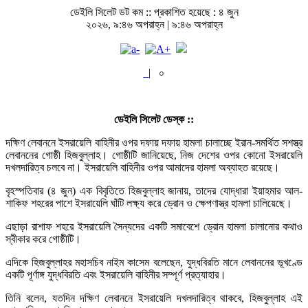
ডেইলি সিলেট ডট কম ::
প্রকাশিত হয়েছে : ৪ জুন
২০২৬, ৯:৪৬ অপরাহ্ন | ৯:৪৬ অপরাহ্ন
|
০
ডেইলি সিলেট ডেস্ক ::
দক্ষিণ লেবাননে ইসরায়েলি বাহিনীর ওপর দফায় দফায় হামলা চালাচ্ছে ইরান-সমর্থিত সশস্ত্র
লেবাননের গোষ্ঠী হিজবুল্লাহ। গোষ্ঠীটি জানিয়েছে, নিজ দেশের ওপর কোনো ইসরায়েলি
দখলদারিত্ব চলবে না। ইসরায়েলি বাহিনীর ওপর আমাদের হামলা অব্যাহত রয়েছে।
বৃহস্পতিবার (৪ জুন) এক বিবৃতিতে হিজবুল্লাহ জানায়, তাদের যোদ্ধারা ইয়াহমার আল-
শাকিফ শহরের পাশে ইসরায়েলি ঘাঁটি লক্ষ্য করে ড্রোন ও ক্ষেপণাস্ত্র হামলা চালিয়েছে।
এছাড়া রাশাফ শহরে ইসরায়েলি সৈন্যদের একটি সমাবেশে ড্রোন হামলা চালানোর কথাও
স্বীকার করে গোষ্ঠীটি।
এদিকে হিজবুল্লাহর মহাসচিব নাইম কাসেম বলেছেন, যুদ্ধবিরতি মানে লেবাননের ভূখণ্ডে
একটি পূর্ণাঙ্গ যুদ্ধবিরতি এবং ইসরায়েলি বাহিনীর সম্পূর্ণ প্রত্যাহার।
তিনি বলেন, যতদিন দক্ষিণ লেবাননে ইসরায়েলি দখলদারিত্ব থাকবে, হিজবুল্লাহ এই