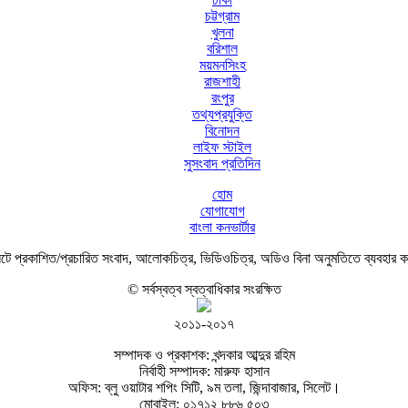
চট্টগ্রাম
খুলনা
বরিশাল
ময়মনসিংহ
রাজশাহী
রংপুর
তথ্যপ্রযুক্তি
বিনোদন
লাইফ স্টাইল
সুসংবাদ প্রতিদিন
হোম
যোগাযোগ
বাংলা কনভার্টার
ে প্রকাশিত/প্রচারিত সংবাদ, আলোকচিত্র, ভিডিওচিত্র, অডিও বিনা অনুমতিতে ব্যবহার 
© সর্বস্বত্ব স্বত্বাধিকার সংরক্ষিত
২০১১-২০১৭
সম্পাদক ও প্রকাশক: খন্দকার আব্দুর রহিম
নির্বাহী সম্পাদক: মারুফ হাসান
অফিস: ব্লু ওয়াটার শপিং সিটি, ৯ম তলা, জিন্দাবাজার, সিলেট।
মোবাইল: ০১৭১২ ৮৮৬ ৫০৩