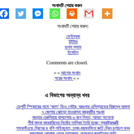
সংবাদটি শেয়ার করুন
সংবাদটি শেয়ার করুন:
ফেইসবুক
টুইটার
গুগল প্লাস
ইমেইল
Comments are closed.
« «
আগের সংবাদ
পরের সংবাদ
» »
এ বিভাগের অন্যান্য খবর
ডেপুটি স্পিকারের নামে ‘জাল’ ডিও লেটার, বরগুনার এসিল্যান্ডের বিরুদ্ধে মামলা
৭ জেলায় ঝোড়ো হাওয়াসহ বজ্রবৃষ্টির শঙ্কা
বগুড়ার এরুলিয়ায় বাসচাপায় ৬ জন নিহত, আহত অনেকে
শীর্ষ মাদক কারবারিদের নির্মোহ তালিকা তৈরি হচ্ছে: স্বরাষ্ট্রমন্ত্রী
গফরগাঁওয়ে ট্রেনের ৪ বগি লাইনচ্যুত, ঢাকা-ময়মনসিংহ রুটে ট্রেন চলাচল বন্ধ
রক্তমাখা পোশাক থেকে আয়নাঘর, গণভবনে জুলাইয়ের স্মৃতি