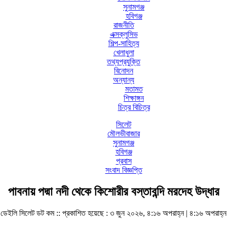
সুনামগঞ্জ
হবিগঞ্জ
রাজনীতি
এক্সক্লুসিভ
শিল্প-সাহিত্য
খেলাধুলা
তথ্যপ্রযুক্তি
বিনোদন
অন্যান্য
মতামত
শিক্ষাঙ্গন
চিত্র বিচিত্র
সিলেট
মৌলভীবাজার
সুনামগঞ্জ
হবিগঞ্জ
প্রবাস
সংবাদ বিজ্ঞপ্তি
পাবনায় পদ্মা নদী থেকে কিশোরীর বস্তাবন্দি মরদেহ উদ্ধার
ডেইলি সিলেট ডট কম ::
প্রকাশিত হয়েছে : ৩ জুন ২০২৬, ৪:১৬ অপরাহ্ন | ৪:১৬ অপরাহ্ন