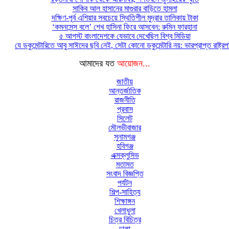
সাকিব আল হাসানের মাগুরার বাড়িতে হামলা
দক্ষিণ-পূর্ব এশিয়ার সবচেয়ে স্থিতিশীল মুদ্রার তালিকায় টাকা
‘কমনসেন্স বলে’ শেখ হাসিনা ফিরে আসবেন: রুমিন ফারহানা
৫ আগস্ট বাংলাদেশকে যেভাবে দেখেছিল বিশ্ব মিডিয়া
যে ডকুমেন্টারিতে আবু সাঈদের ছবি নেই, সেটা কোনো ডকুমেন্টারি নয়: ভারপ্রাপ্ত রাষ্ট্র
আমাদের যত
আয়োজন...
জাতীয়
আন্তর্জাতিক
রাজনীতি
প্রবাস
সিলেট
মৌলভীবাজার
সুনামগঞ্জ
হবিগঞ্জ
এক্সক্লুসিভ
মতামত
সংবাদ বিজ্ঞপ্তি
পর্যটন
শিল্প-সাহিত্য
শিক্ষাঙ্গন
খেলাধুলা
চিত্র বিচিত্র
ঢাকা