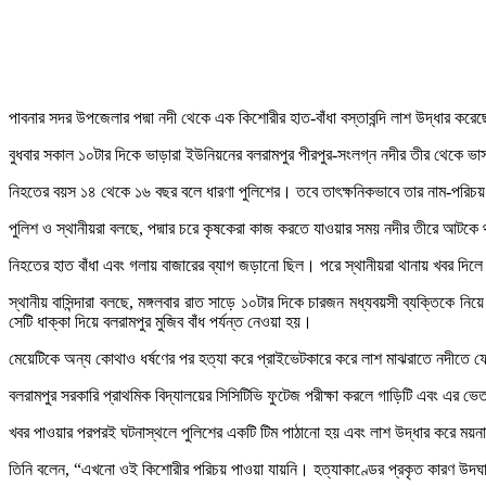
পাবনার সদর উপজেলার পদ্মা নদী থেকে এক কিশোরীর হাত-বাঁধা বস্তাবন্দি লাশ উদ্ধার করে
বুধবার সকাল ১০টার দিকে ভাড়ারা ইউনিয়নের বলরামপুর পীরপুর-সংলগ্ন নদীর তীর থেকে ভ
নিহতের বয়স ১৪ থেকে ১৬ বছর বলে ধারণা পুলিশের। তবে তাৎক্ষনিকভাবে তার নাম-পরিচয়
পুলিশ ও স্থানীয়রা বলছে, পদ্মার চরে কৃষকেরা কাজ করতে যাওয়ার সময় নদীর তীরে আটকে 
নিহতের হাত বাঁধা এবং গলায় বাজারের ব্যাগ জড়ানো ছিল। পরে স্থানীয়রা থানায় খবর দিলে
স্থানীয় বাসিন্দারা বলছে, মঙ্গলবার রাত সাড়ে ১০টার দিকে চারজন মধ্যবয়সী ব্যক্তিকে
সেটি ধাক্কা দিয়ে বলরামপুর মুজিব বাঁধ পর্যন্ত নেওয়া হয়।
মেয়েটিকে অন্য কোথাও ধর্ষণের পর হত্যা করে প্রাইভেটকারে করে লাশ মাঝরাতে নদীতে ফ
বলরামপুর সরকারি প্রাথমিক বিদ্যালয়ের সিসিটিভি ফুটেজ পরীক্ষা করলে গাড়িটি এবং এর 
খবর পাওয়ার পরপরই ঘটনাস্থলে পুলিশের একটি টিম পাঠানো হয় এবং লাশ উদ্ধার করে ময়ন
তিনি বলেন, “এখনো ওই কিশোরীর পরিচয় পাওয়া যায়নি। হত্যাকাণ্ডের প্রকৃত কারণ উদঘ