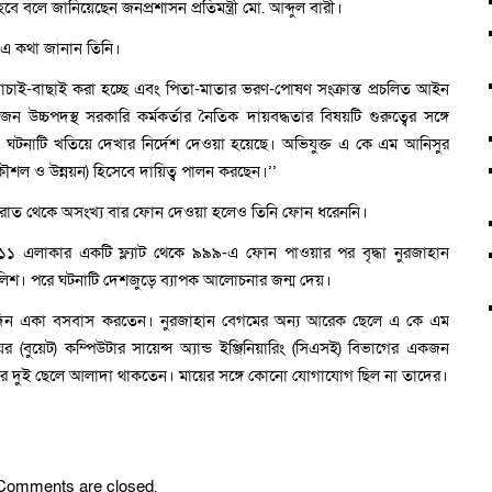
বে বলে জানিয়েছেন জনপ্রশাসন প্রতিমন্ত্রী মো. আব্দুল বারী।
 এ কথা জানান তিনি।
বে যাচাই-বাছাই করা হচ্ছে এবং পিতা-মাতার ভরণ-পোষণ সংক্রান্ত প্রচলিত আইন
ন উচ্চপদস্থ সরকারি কর্মকর্তার নৈতিক দায়বদ্ধতার বিষয়টি গুরুত্বের সঙ্গে
পুরো ঘটনাটি খতিয়ে দেখার নির্দেশ দেওয়া হয়েছে। অভিযুক্ত এ কে এম আনিসুর
্রকৌশল ও উন্নয়ন) হিসেবে দায়িত্ব পালন করছেন।’’
রাত থেকে অসংখ্য বার ফোন দেওয়া হলেও তিনি ফোন ধরেননি।
র-১১ এলাকার একটি ফ্ল্যাট থেকে ৯৯৯-এ ফোন পাওয়ার পর বৃদ্ধা নুরজাহান
লিশ। পরে ঘটনাটি দেশজুড়ে ব্যাপক আলোচনার জন্ম দেয়।
দীর্ঘদিন একা বসবাস করতেন। নুরজাহান বেগমের অন্য আরেক ছেলে এ কে এম
(বুয়েট) কম্পিউটার সায়েন্স অ্যান্ড ইঞ্জিনিয়ারিং (সিএসই) বিভাগের একজন
েগমের দুই ছেলে আলাদা থাকতেন। মায়ের সঙ্গে কোনো যোগাযোগ ছিল না তাদের।
Comments are closed.