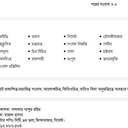
পরের সংবাদ
» »
জনীতি
প্রবাস
সিলেট
মৌলভীবাজার
্সক্লুসিভ
মতামত
সংবাদ বিজ্ঞপ্তি
পর্যটন
লাধুলা
চিত্র বিচিত্র
ঢাকা
চট্টগ্রাম
মনসিংহ
রাজশাহী
রংপুর
তথ্যপ্রযুক্তি
সংবাদ প্রতিদিন
ে প্রকাশিত/প্রচারিত সংবাদ, আলোকচিত্র, ভিডিওচিত্র, অডিও বিনা অনুমতিতে ব্যবহা
রকাশক: খন্দকার আব্দুর রহিম
াদক: মারুফ হাসান
়াটার শপিং সিটি, ৯ম তলা, জিন্দাবাজার, সিলেট।
৭১২ ৮৮৬ ৫০৩