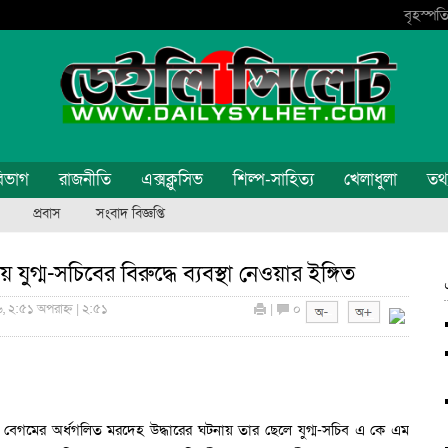
বৃহস্পতি
িভাগ
রাজনীতি
এক্সক্লুসিভ
শিল্প-সাহিত্য
খেলাধুলা
তথ্য
প্রবাস
সংবাদ বিজ্ঞপ্তি
 যুগ্ম-সচিবের বিরুদ্ধে ব্যবস্থা নেওয়ার ইঙ্গিত
, ২:৫১ অপরাহ্ন | ২:৫১
|
০
হান বেগমের অর্ধগলিত মরদেহ উদ্ধারের ঘটনায় তার ছেলে যুগ্ম-সচিব এ কে এম