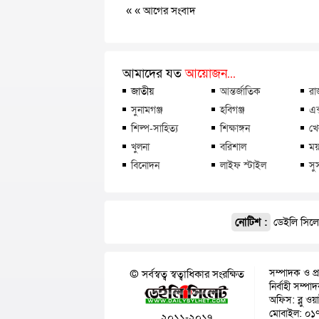
« «
আগের সংবাদ
আমাদের যত
আয়োজন...
জাতীয়
আন্তর্জাতিক
রা
সুনামগঞ্জ
হবিগঞ্জ
এক
শিল্প-সাহিত্য
শিক্ষাঙ্গন
খে
খুলনা
বরিশাল
ময়
বিনোদন
লাইফ স্টাইল
সু
নোটিশ :
ডেইলি সিলেট
সম্পাদক ও প্
© সর্বস্বত্ব স্বত্বাধিকার সংরক্ষিত
নির্বাহী সম্প
অফিস: ব্লু ওয
মোবাইল: ০১
২০১১-২০১৭