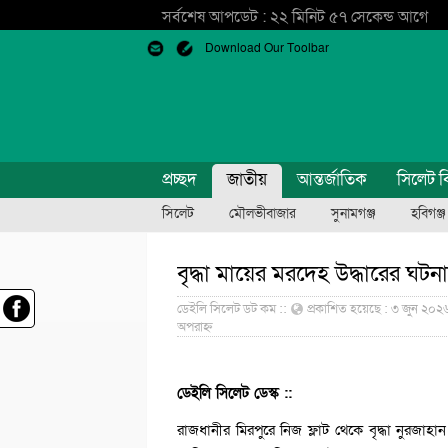
সর্বশেষ আপডেট : ২২ মিনিট ৫৭ সেকেন্ড আগে
Download Our Toolbar
প্রচ্ছদ
জাতীয়
আন্তর্জাতিক
সিলেট ব
সিলেট
মৌলভীবাজার
সুনামগঞ্জ
হবিগঞ্জ
বৃদ্ধা মায়ের মরদেহ উদ্ধারের ঘটনায়
ডেইলি সিলেট ডট কম ::
প্রকাশিত হয়েছে : ৩ জুন ২০২৬
অপরাহ্ন
ডেইলি সিলেট ডেস্ক ::
রাজধানীর মিরপুরে নিজ ফ্লাট থেকে বৃদ্ধা নুরজা