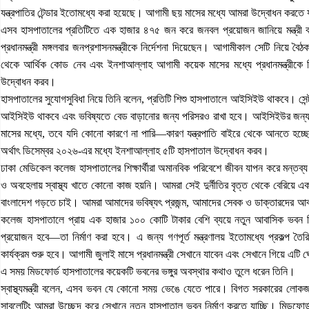
যন্ত্রপাতির টেন্ডার ইতোমধ্যে করা হয়েছে। আগামী ছয় মাসের মধ্যে আমরা উদ্বোধন করতে 
এসব হাসপাতালের প্রতিটিতে এক হাজার ৪৭৫ জন করে জনবল প্রয়োজন জানিয়ে মন্ত্রী বলেছ
প্রধানমন্ত্রী মঙ্গলবার জনপ্রশাসনমন্ত্রীকে নির্দেশনা দিয়েছেন। আগামীকাল সেটি নিয়ে বৈ
থেকে আর্থিক কোড নেব এবং ইনশাআল্লাহ আগামী কয়েক মাসের মধ্যে প্রধানমন্ত্রীকে 
উদ্বোধন করব।
হাসপাতালের সুযোগসুবিধা নিয়ে তিনি বলেন, প্রতিটি শিশু হাসপাতালে আইসিইউ থাকবে। সেন্ট্
আইসিইউ থাকবে এবং ভবিষ্যতে বেড বাড়ানোর জন্য পরিসরও রাখা হবে। আইসিইউর জন্য এ
মাসের মধ্যে, তবে যদি কোনো কারণে না পারি—কারণ যন্ত্রপাতি বাইরে থেকে আনতে হচ্
অর্থাৎ ডিসেম্বর ২০২৬-এর মধ্যে ইনশাআল্লাহ ৫টি হাসপাতাল উদ্বোধন করব।
ঢাকা মেডিকেল কলেজ হাসপাতালের শিক্ষার্থীরা অমানবিক পরিবেশে জীবন যাপন করে মন্তব্য করে 
ও অবহেলায় স্বাস্থ্য খাতে কোনো কাজ হয়নি। আমরা সেই দুর্নীতির বৃত্ত থেকে বেরিয়ে একটি দুর
বাংলাদেশ গড়তে চাই। আমরা আমাদের ভবিষ্যৎ প্রজন্ম, আমাদের সেবক ও ডাক্তারদের আবাস
কলেজ হাসপাতালে প্রায় এক হাজার ১০০ কোটি টাকার বেশি ব্যয়ে নতুন আবাসিক ভবন নি
প্রয়োজন হবে—তা নির্মাণ করা হবে। এ জন্য গণপূর্ত মন্ত্রণালয় ইতোমধ্যে প্রকল্প তৈ
কার্যক্রম শুরু হবে। আগামী জুলাই মাসে প্রধানমন্ত্রী সেখানে যাবেন এবং সেখানে গিয়ে এট
এ সময় মিডফোর্ড হাসপাতালের কয়েকটি ভবনের ভঙ্গুর অবস্থার কথাও তুলে ধরেন তিনি।
স্বাস্থ্যমন্ত্রী বলেন, এসব ভবন যে কোনো সময় ভেঙে যেতে পারে। বিগত সরকারের লোক
সাবলেটিং আমরা উচ্ছেদ করে সেখানে নতুন হাসপাতাল ভবন নির্মাণ করতে যাচ্ছি। মিডফোর্