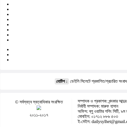
ডেইলি সিলেটে প্রকাশিত/প্রচারিত সংবা
নোটিশ :
সম্পাদক ও প্রকাশক: খন্দকার আব্দুর
© সর্বস্বত্ব স্বত্বাধিকার সংরক্ষিত
নির্বাহী সম্পাদক: মারুফ হাসান
অফিস: ব্লু ওয়াটার শপিং সিটি, ৯ম 
২০১১-২০১৭
মোবাইল: ০১৭১২ ৮৮৬ ৫০৩
ই-মেইল: dailysylhet@gmail