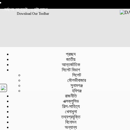
সর্বশেষ আপডেট : ৩ ঘন্টা আগে
Download Our Toolbar
প্রচ্ছদ
জাতীয়
আন্তর্জাতিক
সিলেট বিভাগ
সিলেট
মৌলভীবাজার
সুনামগঞ্জ
হবিগঞ্জ
রাজনীতি
এক্সক্লুসিভ
শিল্প-সাহিত্য
খেলাধুলা
তথ্যপ্রযুক্তি
বিনোদন
অন্যান্য