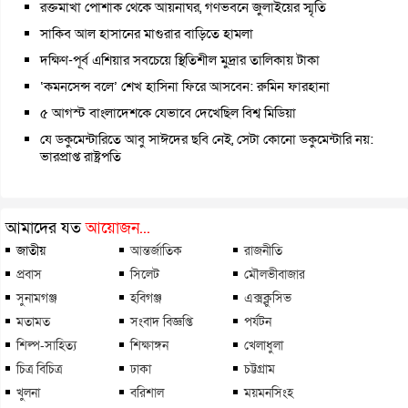
রক্তমাখা পোশাক থেকে আয়নাঘর, গণভবনে জুলাইয়ের স্মৃতি
সাকিব আল হাসানের মাগুরার বাড়িতে হামলা
দক্ষিণ-পূর্ব এশিয়ার সবচেয়ে স্থিতিশীল মুদ্রার তালিকায় টাকা
‘কমনসেন্স বলে’ শেখ হাসিনা ফিরে আসবেন: রুমিন ফারহানা
৫ আগস্ট বাংলাদেশকে যেভাবে দেখেছিল বিশ্ব মিডিয়া
যে ডকুমেন্টারিতে আবু সাঈদের ছবি নেই, সেটা কোনো ডকুমেন্টারি নয়:
ভারপ্রাপ্ত রাষ্ট্রপতি
আমাদের যত
আয়োজন...
জাতীয়
আন্তর্জাতিক
রাজনীতি
প্রবাস
সিলেট
মৌলভীবাজার
সুনামগঞ্জ
হবিগঞ্জ
এক্সক্লুসিভ
মতামত
সংবাদ বিজ্ঞপ্তি
পর্যটন
শিল্প-সাহিত্য
শিক্ষাঙ্গন
খেলাধুলা
চিত্র বিচিত্র
ঢাকা
চট্টগ্রাম
খুলনা
বরিশাল
ময়মনসিংহ