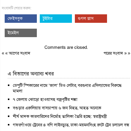
সংবাদটি শেয়ার করুন:
ফেইসবুক
টুইটার
গুগল প্লাস
ইমেইল
Comments are closed.
« «
আগের সংবাদ
পরের সংবাদ
» »
এ বিভাগের অন্যান্য খবর
ডেপুটি স্পিকারের নামে ‘জাল’ ডিও লেটার, বরগুনার এসিল্যান্ডের বিরুদ্ধে
মামলা
৭ জেলায় ঝোড়ো হাওয়াসহ বজ্রবৃষ্টির শঙ্কা
বগুড়ার এরুলিয়ায় বাসচাপায় ৬ জন নিহত, আহত অনেকে
শীর্ষ মাদক কারবারিদের নির্মোহ তালিকা তৈরি হচ্ছে: স্বরাষ্ট্রমন্ত্রী
গফরগাঁওয়ে ট্রেনের ৪ বগি লাইনচ্যুত, ঢাকা-ময়মনসিংহ রুটে ট্রেন চলাচল বন্ধ