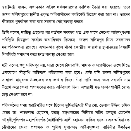
স্বরাষ্ট্রমন্ত্রী বলেন, এখানকার অবৈধ দখলদারদের তালিকা তৈরি করা হয়েছে। তবে
জঙ্গল সলিমপুরের স্থানীয় প্রকৃত অধিবাসীদের কাউকেই উচ্ছেদ করা হবে না। তাদের
কীভাবে পুনর্বাসন করা যায় সরকার সেই ব্যবস্থা করবে।
তিনি বলেন, দায়িত্ব গ্রহণের পর বর্তমান সরকার গত এক মাসে দেশের আইনশৃঙ্খলা
পরিস্থিতি নিয়ন্ত্রণে সর্বোচ্চ অগ্রাধিকার দিয়েছে। জঙ্গল সলিমপুর নিয়ে সরকারের
মহাপরিকল্পনা রয়েছে। এখানকার ঝুলে থাকা কেন্দ্রীয় কারাগার স্থানান্তরের বিষয়টি
শিগগিরই সমাধান করে দ্রুত ব্যবস্থা নেওয়া হবে।
মন্ত্রী বলেন, শুধু সলিমপুর নয়, সারা দেশে চাঁদাবাজি, মাদক ও সন্ত্রাসীদের রুখে দিতে
একযোগে সাঁড়াশি অভিযান পরিচালনা করা হবে। কেউ যদি জঙ্গল সলিমপুরের
সাধারণ মানুষকে উচ্ছেদের ভয় দেখায় কিংবা চাঁদা দাবি করে, তবে সরাসরি নাম
উল্লেখ করে জেলা প্রশাসকের কাছে অভিযোগ দিন। অপরাধী যত প্রভাবশালীই হোক,
ছাড় দেওয়া হবে না।
পরিদর্শনের সময় স্বরাষ্ট্রমন্ত্রীর সঙ্গে ছিলেন ভূমিপ্রতিমন্ত্রী মীর মো. হেলাল উদ্দিন, চসিক
মেয়র ডা. শাহাদাত হোসেন, স্বরাষ্ট্র মন্ত্রণালয়ের সিনিয়র সচিব মনজুর মোর্শেদ
চৌধুরী,পুলিশের মহাপরিদর্শক (আইজিপি) আলী হোসেন ফকির, র‍্যাব-৭ এর অধিনায়ক,
চট্টগ্রামের জেলা প্রশাসক ও পুলিশ সুপারসহ আইনশৃঙ্খলা বাহিনীর ঊর্ধ্বতন