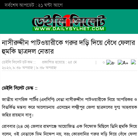
সর্বশেষ আপডেট : ২১ ঘন্টা আগে
নাসীরুদ্দীন পাটওয়ারীকে গরুর দড়ি দিয়ে বেঁধে ফেলার
হুমকি ছাত্রদল নেতার
ডেইলি সিলেট ডট কম ::
প্রকাশিত হয়েছে : ২৫ মে
|
০
২০২৬, ৯:৩৮ অপরাহ্ন | ৯:৩৮ অপরাহ্ন
ডেইলি সিলেট ডেস্ক ::
জাতীয় নাগরিক পার্টির (এনসিপি) নেতা নাসীরুদ্দীন পাটওয়ারীকে নিয়ে আপত্তিকর ও
বিতর্কিত মন্তব্য করে আলোচনায় এসেছেন লক্ষ্মীপুর জেলা ছাত্রদলের যুগ্ম আহ্বায়ক
জহির রায়হান বাবু।
রোববার (২৪ মে) জেলার রামগঞ্জে আয়োজিত এক বিক্ষোভ মিছিলে তিনি হুমকি দিয়ে
বলেন, ওই নেতাকে ডিম নিক্ষেপ নয়, বরং কোরবানির গরুর দড়ি দিয়ে বেঁধে ফেলা