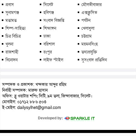
প্রবাস
সিলেট
মৌলভীবাজার
সুনামগঞ্জ
হবিগঞ্জ
এক্সক্লুসিভ
মতামত
সংবাদ বিজ্ঞপ্তি
পর্যটন
শিল্প-সাহিত্য
শিক্ষাঙ্গন
খেলাধুলা
চিত্র বিচিত্র
ঢাকা
চট্টগ্রাম
খুলনা
বরিশাল
ময়মনসিংহ
রাজশাহী
রংপুর
তথ্যপ্রযুক্তি
বিনোদন
লাইফ স্টাইল
সুসংবাদ প্রতিদিন
সম্পাদক ও প্রকাশক: খন্দকার আব্দুর রহিম
নির্বাহী সম্পাদক: মারুফ হাসান
অফিস: ব্লু ওয়াটার শপিং সিটি, ৯ম তলা, জিন্দাবাজার, সিলেট।
মোবাইল: ০১৭১২ ৮৮৬ ৫০৩
ই-মেইল: dailysylhet@gmail.com
Developed by: