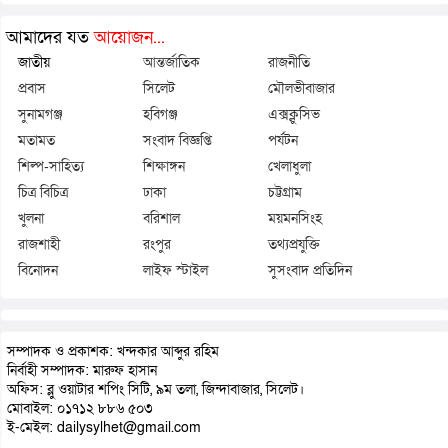
আমাদের যত
আয়োজন...
জাতীয়
আন্তর্জাতিক
রাজনীতি
প্রবাস
সিলেট
মৌলভীবাজার
সুনামগঞ্জ
হবিগঞ্জ
এক্সক্লুসিভ
মতামত
সংবাদ বিজ্ঞপ্তি
পর্যটন
শিল্প-সাহিত্য
শিক্ষাঙ্গন
খেলাধুলা
চিত্র বিচিত্র
ঢাকা
চট্টগ্রাম
খুলনা
বরিশাল
ময়মনসিংহ
রাজশাহী
রংপুর
তথ্যপ্রযুক্তি
বিনোদন
লাইফ স্টাইল
সুসংবাদ প্রতিদিন
সম্পাদক ও প্রকাশক: খন্দকার আব্দুর রহিম
নির্বাহী সম্পাদক: মারুফ হাসান
অফিস: ব্লু ওয়াটার শপিং সিটি, ৯ম তলা, জিন্দাবাজার, সিলেট।
মোবাইল: ০১৭১২ ৮৮৬ ৫০৩
ই-মেইল: dailysylhet@gmail.com