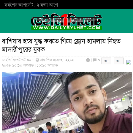
সর্বশেষ আপডেট : ২ ঘন্টা আগে
রাশিয়ার হয়ে যুদ্ধ করতে গিয়ে ড্রোন হামলায় নিহত
মাদারীপুরের যুবক
ডেইলি সিলেট ডট কম ::
প্রকাশিত হয়েছে : ২২ মে
|
০
২০২৬, ১০:১০ অপরাহ্ন | ১০:১০ অপরাহ্ন