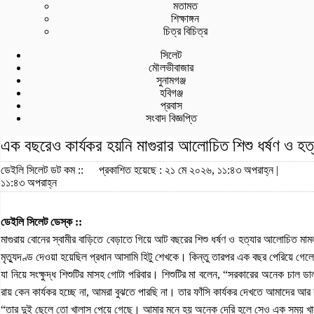
মতামত
শিক্ষাঙ্গন
চিত্র বিচিত্র
সিলেট
মৌলভীবাজার
সুনামগঞ্জ
হবিগঞ্জ
প্রবাস
সংবাদ বিজ্ঞপ্তি
এক বছরেও কার্যকর হয়নি মাগুরার আলোচিত শিশু ধর্ষণ ও হত্য
ডেইলি সিলেট ডট কম ::
প্রকাশিত হয়েছে : ২১ মে ২০২৬, ১১:৪৩ অপরাহ্ন |
১১:৪৩ অপরাহ্ন
ডেইলি সিলেট ডেস্ক ::
মাগুরায় বোনের স্বামীর বাড়িতে বেড়াতে গিয়ে আট বছরের শিশু ধর্ষণ ও হত্যার আলোচিত মামল
মৃত্যুদণ্ড দেওয়া হয়েছিল প্রধান আসামি হিটু শেখকে। কিন্তু তারপর এক বছর পেরিয়ে গে
যা নিয়ে সংক্ষুদ্ধ শিশুটির মাসহ গোটা পরিবার। শিশুটির মা বলেন, “সরকারের অনেক চাল
রায় কেন কার্যকর হচ্ছে না, আমরা বুঝতে পারছি না। তার ফাঁসি কার্যকর দেখতে আমাদের 
“তার দুই ছেলে তো খালাস পেয়ে গেছে। আমার মনে হয় অনেক দেরি হলে সেও এক সময় খা