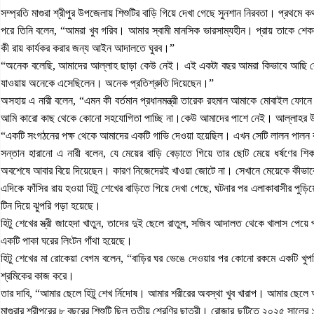
সম্প্রতি মাগুরা শ্রীপুর উপজেলায় শিশুটির বাড়ি গিয়ে দেখা গেছে সুনশান নিরবতা। প্রথমে ক
পরে তিনি বলেন, “আমরা খুব গরিব। আমার স্বামী মানসিক ভারসাম্যহীন। প্রায় তাকে শেক
কী রায় কার্যকর করার জন্য আইন আদালতে ঘুরব।”
“অনেক বলেছি, আমাদের আল্লাহ ছাড়া কেউ নেই। এই একটা বছর আমরা কিভাবে আছি 
যাওয়ায় অনেকে এসেছিলেন। অনেক প্রতিশ্রুতি দিয়েছেন।”
অসহায় এ নারী বলেন, “এমন কী বর্তমান প্রধানমন্ত্রী তারেক রহমান আমাকে মোবাইল ফোন
আমি কারো কাছ থেকে কোনো সহযোগিতা পাচ্ছি না।কেউ আমাদের পাশে নেই। আল্লাহর
“একটি সংগঠনের পক্ষ থেকে আমাদের একটি গাভি দেওয়া হয়েছিল। এখন সেটি লালন পালন
সন্তান হারানো এ নারী বলেন, যে মেয়ের বাড়ি বেড়াতে গিয়ে তার ছোট মেয়ে ধর্ষণের শ
অবশেষে আবার বিয়ে দিয়েছেন। কারণ নিজেদেরই খাওয়া জোটে না। সেখানে মেয়েকে কীভাব
এদিকে ফাঁসির রায় হওয়া হিটু শেখের বাড়িতে গিয়ে দেখা গেছে, ঘটনার পর এলাকাবাসীর পুড়িয়ে
টিন দিয়ে ঝুপরি গড়া হয়েছে।
হিটু শেখের স্ত্রী জাহেদা খাতুন, তাদের দুই ছেলে রাতুল, সজিব আদালত থেকে খালাস পেয়
একটি পাকা ঘরের লিংটন গাঁথা হয়েছে।
হিটু শেখের মা রোকেয়া বেগম বলেন, “বাড়ির ঘর ভেঙে দেওয়ার পর কোনো রকমে একটি খুপড়
শ্রমিকের কাজ করে।
তার দাবি, “আমার ছেলে হিটু শেখ র্নিদোষ। আমার শরীরের অবস্থা খুব খারাপ। আমার ছেল
মাগুরার শ্রীপুরের ৮ বছরের শিশুটি ছিল তৃতীয় শ্রেণির ছাত্রী। রোজার ছুটিতে ২০২৫ সালের ১ ম