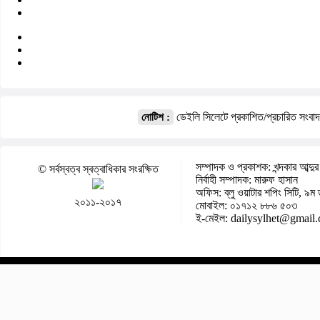
ডেইলি সিলেটে প্রকাশিত/প্রচারিত সংবা
নোটিশ :
সম্পাদক ও প্রকাশক: খন্দকার আব্দুর
© সর্বস্বত্ব স্বত্বাধিকার সংরক্ষিত
নির্বাহী সম্পাদক: মারুফ হাসান
অফিস: ব্লু ওয়াটার শপিং সিটি, ৯ম 
২০১১-২০১৭
মোবাইল: ০১৭১২ ৮৮৬ ৫০৩
ই-মেইল: dailysylhet@gmail