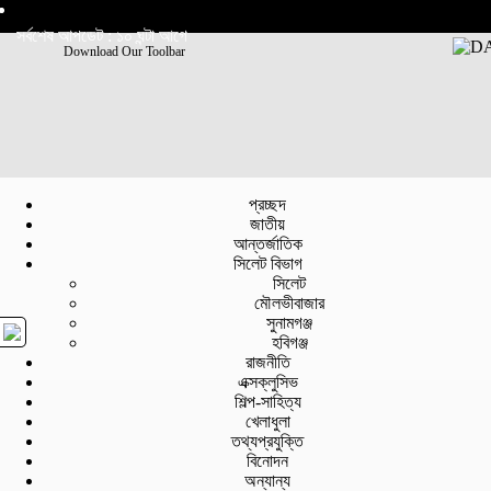
সর্বশেষ আপডেট : ১০ ঘন্টা আগে
Download Our Toolbar
প্রচ্ছদ
জাতীয়
আন্তর্জাতিক
সিলেট বিভাগ
সিলেট
মৌলভীবাজার
সুনামগঞ্জ
হবিগঞ্জ
রাজনীতি
এক্সক্লুসিভ
শিল্প-সাহিত্য
খেলাধুলা
তথ্যপ্রযুক্তি
বিনোদন
অন্যান্য