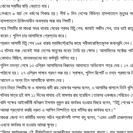
বোনের স্বামীর বাড়ি বেড়াতে যায়।
সেখানে ৬ মার্চ সে ধর্ষণের শিকার হয়। দীর্ঘ ৮ দিন দেশের বিভিন্ন হাসপাতালে মৃত্যুর স
হাসপাতালে চিকিৎসাধীন অবস্থায় মারা যায় শিশুটি।
পরে শিশুটির মা মাগুরা সদর থানায় মেয়ের শ্বশুর হিটু শেখ, জামাই সজীব শেখ, তার ভাই রা
করেন। পুলিশ চার আসামিকে গ্রেপ্তার করে।
প্রধান আসামী হিটু শেখ ১৬৪ ধারায় ম্যাজিস্ট্রেটের কাছে স্বীকারোক্তিমূলক জবানবন্দি দেন।
এ ঘটনায় শুরু থেকেই সারা দেশের মানুষের মধ্যে তৈরি হয় ক্ষোভ। আসামিদের সর্বোচ্চ শা
কোথাও মিছিল, মানববন্ধনের মত কর্মসূচি পালিত হয়।
পুলিশ তদন্ত শেষে ১৩ এপ্রিল আসামিদের বিরুদ্ধে আদালতে অভিযোগ পত্র দেয়। ১৭ এপ্রি
পাঠানো হয়। ২৭ এপ্রিল সাক্ষ্য গ্রহণ শুরু হয়। স্বাক্ষ্য, পুলিশ রিপোর্ট ও তথ্য প্রমাণের
আদেশ ও অন্য তিন আসামীকে খালাস দেয়।
তবে নিহত শিশুটির মা ও মামলার বাদী রায় ঘোষণার পরপর বলেন, ৩ আসামির খালাসে তিনি খু
ঘটনার মাত্র দুই মাস ১১ দিনের মাথায় এই মামলার রায় হয়েছিল।তারপর একবছর পেরিয়েও সে
বাদি পক্ষের আইনজীবী মনিরুল ইসলাম মুকুল রায় কার্যকর হওয়ার বিষয়ে বলেন, “হিটু শেখে
আমরা প্রত্যাশা করছি দ্রুত এ আপিল নিষ্পত্তি হয়ে ফাঁসির রায় কার্যকর হবে।”
মাগুরা জেলা গণ কমিটির সদস্য সচিব প্রকৌশলী শস্পা বসু বলেন, “এমন একটি চাঞ্চল্যকর ন
এখনো কার্যকর না হওয়ায় আমরা ক্ষুব্ধ।
“বিচার কার্যক্রমের এই দীর্ঘসূত্রিতা অপরাধীদের অপরাধ প্রবণতা বাড়ায়। যার প্রমাণ সম্