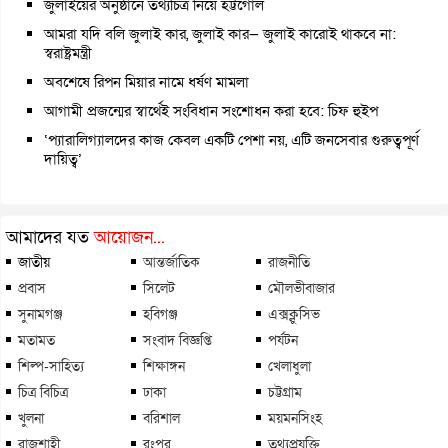
জুলাইয়ের অনুষ্ঠানে তথ্যচিত্র নিয়ে হট্টগোল
আমরা যদি বলি জুলাই কার, জুলাই কার— জুলাই কারোই থাকবে না:
স্বরাষ্ট্রমন্ত্রী
অবশেষে রিপন মিয়ার নামে ধর্ষণ মামলা
আগামী প্রজন্মের স্বার্থেই সংবিধান সংশোধন করা হবে: চিফ হুইপ
‘প্যারালিগ্যালদের কাজ কেবল একটি পেশা নয়, এটি জনসেবার গুরুত্বপূর্ণ
দায়িত্ব’
আমাদের যত
আয়োজন...
জাতীয়
আন্তর্জাতিক
রাজনীতি
প্রবাস
সিলেট
মৌলভীবাজার
সুনামগঞ্জ
হবিগঞ্জ
এক্সক্লুসিভ
মতামত
সংবাদ বিজ্ঞপ্তি
পর্যটন
শিল্প-সাহিত্য
শিক্ষাঙ্গন
খেলাধুলা
চিত্র বিচিত্র
ঢাকা
চট্টগ্রাম
খুলনা
বরিশাল
ময়মনসিংহ
রাজশাহী
রংপুর
তথ্যপ্রযুক্তি