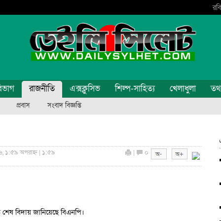
রবি
িভাগ
রাজনীতি
এক্সক্লুসিভ
শিল্প-সাহিত্য
খেলাধুলা
তথ্য
প্রবাস
সংবাদ বিজ্ঞপ্তি
, ১:৫৯ অপরাহ্ন | ১:৫৯
|
০
ি শেষ বিদায় জানিয়েছে বিএনপি।