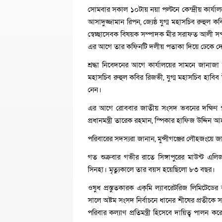
সোমবার সকাল ১০টায় নয়া পল্টনে কেন্দ্রীয় কার্যা
আসাদুজ্জামান রিপন, জ্যেষ্ঠ যুগ্ম মহাসচিব রুহু
স্বেচ্ছাসেবক বিষয়ক সম্পাদক মীর সরাফত আলী সপ
এর আগে তার কফিনটি দলীয় পতাকা দিয়ে ঢেকে দ
শ্রদ্ধা নিবেদনের আগে কার্যালয়ের সামনে জানাজা 
মহাসচিব রুহুল কবির রিজভী, যুগ্ম মহাসচিব হাবিব
নেন।
এর আগে রোববার জাতীয় সংসদ ভবনের দক্ষিণ প্ল
প্রধানমন্ত্রী তারেক রহমান, স্পিকার হাফিজ উদ্দিন
পরিবারের সদস্যরা জানান, মুন্সীগঞ্জের লৌহজংয়ে 
গত শুক্রবার গভীর রাতে সিঙ্গাপুরের মাউন্ট এল
সিনহা। মৃত্যুকালে তার বয়স হয়েছিলো ৮৩ বছর।
ওষুধ প্রস্তুতকারক এক্‌মি ল্যাবরেটরিজ লিমিটেড
সালে অষ্টম সংসদ নির্বাচনে ধানের শীষের প্রতীকে সং
পরিবার কল্যাণ প্রতিমন্ত্রী হিসেবে দায়িত্ব পালন 