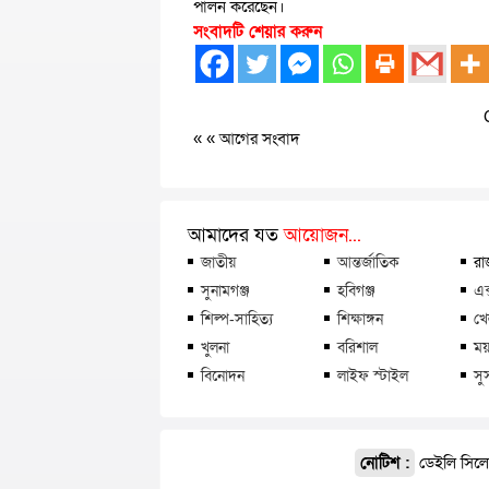
পালন করেছেন।
সংবাদটি শেয়ার করুন
« «
আগের সংবাদ
আমাদের যত
আয়োজন...
জাতীয়
আন্তর্জাতিক
রা
সুনামগঞ্জ
হবিগঞ্জ
এক
শিল্প-সাহিত্য
শিক্ষাঙ্গন
খে
খুলনা
বরিশাল
ময়
বিনোদন
লাইফ স্টাইল
সু
নোটিশ :
ডেইলি সিলেট