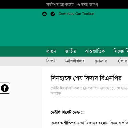
সর্বশেষ আপডেট : ৩ ঘন্টা আগে
Download Our Toolbar
প্রচ্ছদ
জাতীয়
আন্তর্জাতিক
সিলেট ব
সিলেট
মৌলভীবাজার
সুনামগঞ্জ
হবিগঞ্জ
সিনহাকে শেষ বিদায় বিএনপির
ডেইলি সিলেট ডট কম ::
প্রকাশিত হয়েছে : ১৮ মে ২০২৬
অপরাহ্ন
ডেইলি সিলেট ডেস্ক ::
দলের অশীতিপর নেতা মিজানুর রহমান সিনহার প্রত