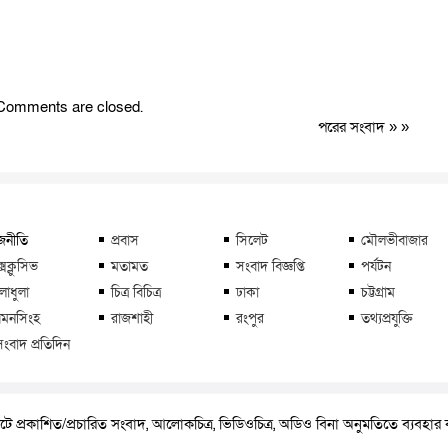
Comments are closed.
পরের সংবাদ
» »
জনীতি
প্রবাস
সিলেট
মৌলভীবাজার
্সক্লুসিভ
মতামত
সংবাদ বিজ্ঞপ্তি
পর্যটন
লাধুলা
চিত্র বিচিত্র
ঢাকা
চট্টগ্রাম
মনসিংহ
রাজশাহী
রংপুর
তথ্যপ্রযুক্তি
সংবাদ প্রতিদিন
ে প্রকাশিত/প্রচারিত সংবাদ, আলোকচিত্র, ভিডিওচিত্র, অডিও বিনা অনুমতিতে ব্যবহা