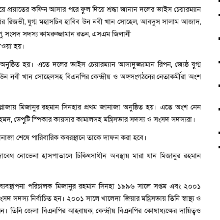
লয়ে প্রয়াতের কফিন আসার পরে ফুল দিয়ে শ্রদ্ধা জানান দলের ভাইস চেয়ারম্যান
ল কবির রিজভী, যুগ্ম মহাসচিব হাবিব উন নবী খান সোহেল, আবদুস সালাম আজাদ,
ু, সংসদ সদস্য কামরুজ্জামান রতন, এসএম জিলানী
েওয়া হয়।
অনুষ্ঠিত হয়। এতে দলের ভাইস চেয়ারম্যান আসাদুজ্জামান রিপন, জ্যেষ্ঠ যুগ্ম
 উন নবী খান সোহেলসহ বিএনপির কেন্দ্রীয় ও অঙ্গসংগঠনের নেতাকর্মীরা অংশ
াজায় মিজানুর রহমান সিনহার প্রথম জানাজা অনুষ্ঠিত হয়। এতে অংশ নেন
 আহমদ, ডেপুটি স্পিকার কায়সার কামালসহ মন্ত্রিসভার সদস্য ও সংসদ সদস্যরা।
জানাজা শেষে পারিবারিক কবরস্থানে তাকে দাফন করা হবে।
িজাবেথ নোভেনা হাসপাতালে চিকিৎসাধীন অবস্থায় মারা যান মিজানুর রহমান
ের ব্যবস্থাপনা পরিচালক মিজানুর রহমান সিনহা ১৯৯৬ সালে সপ্তম এবং ২০০১
সদ সদস্য নির্বাচিত হন। ২০০১ সালে খালেদা জিয়ার মন্ত্রিসভায় তিনি স্বাস্থ্য ও
করেন। তিনি জেলা বিএনপির আহ্বায়ক, কেন্দ্রীয় বিএনপির কোষাধ্যক্ষের দায়িত্বও