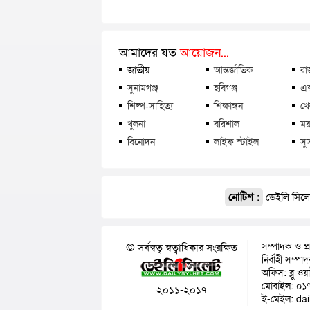
আমাদের যত
আয়োজন...
জাতীয়
আন্তর্জাতিক
রা
সুনামগঞ্জ
হবিগঞ্জ
এক
শিল্প-সাহিত্য
শিক্ষাঙ্গন
খে
খুলনা
বরিশাল
ময়
বিনোদন
লাইফ স্টাইল
সু
নোটিশ :
ডেইলি সিলেট
সম্পাদক ও প্
© সর্বস্বত্ব স্বত্বাধিকার সংরক্ষিত
নির্বাহী সম্প
অফিস: ব্লু ওয
মোবাইল: ০১
২০১১-২০১৭
ই-মেইল: da