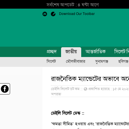
সর্বশেষ আপডেট : ৪ ঘন্টা আগে
Download Our Toolbar
প্রচ্ছদ
জাতীয়
আন্তর্জাতিক
সিলেট ব
সিলেট
মৌলভীবাজার
সুনামগঞ্জ
হবিগঞ্জ
রাজনৈতিক ম্যান্ডেটের অভাবে অনে
ডেইলি সিলেট ডট কম ::
প্রকাশিত হয়েছে : ১৫ মে ২০২৬
অপরাহ্ন
ডেইলি সিলেট ডেস্ক ::
‘ক্ষমতা সীমিত’ হওয়ায় এবং ‘রাজনৈতিক ম্যান্ডেটের