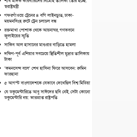
শীর্ষ মাদক কারবারিদের নির্মোহ তালিকা তৈরি হচ্ছে:
স্বরাষ্ট্রমন্ত্রী
গফরগাঁওয়ে ট্রেনের ৪ বগি লাইনচ্যুত, ঢাকা-
ময়মনসিংহ রুটে ট্রেন চলাচল বন্ধ
রক্তমাখা পোশাক থেকে আয়নাঘর, গণভবনে
জুলাইয়ের স্মৃতি
সাকিব আল হাসানের মাগুরার বাড়িতে হামলা
দক্ষিণ-পূর্ব এশিয়ার সবচেয়ে স্থিতিশীল মুদ্রার তালিকায়
টাকা
‘কমনসেন্স বলে’ শেখ হাসিনা ফিরে আসবেন: রুমিন
ফারহানা
৫ আগস্ট বাংলাদেশকে যেভাবে দেখেছিল বিশ্ব মিডিয়া
যে ডকুমেন্টারিতে আবু সাঈদের ছবি নেই, সেটা কোনো
ডকুমেন্টারি নয়: ভারপ্রাপ্ত রাষ্ট্রপতি