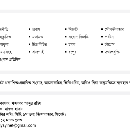
জনীতি
প্রবাস
সিলেট
মৌলভীবাজার
্সক্লুসিভ
মতামত
সংবাদ বিজ্ঞপ্তি
পর্যটন
লাধুলা
চিত্র বিচিত্র
ঢাকা
চট্টগ্রাম
মনসিংহ
রাজশাহী
রংপুর
তথ্যপ্রযুক্তি
সংবাদ প্রতিদিন
ে প্রকাশিত/প্রচারিত সংবাদ, আলোকচিত্র, ভিডিওচিত্র, অডিও বিনা অনুমতিতে ব্যবহা
রকাশক: খন্দকার আব্দুর রহিম
াদক: মারুফ হাসান
়াটার শপিং সিটি, ৯ম তলা, জিন্দাবাজার, সিলেট।
৭১২ ৮৮৬ ৫০৩
ilysylhet@gmail.com