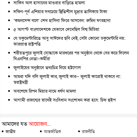
সাকিব আল হাসানের মাগুরার বাড়িতে হামলা
দক্ষিণ-পূর্ব এশিয়ার সবচেয়ে স্থিতিশীল মুদ্রার তালিকায় টাকা
‘কমনসেন্স বলে’ শেখ হাসিনা ফিরে আসবেন: রুমিন ফারহানা
৫ আগস্ট বাংলাদেশকে যেভাবে দেখেছিল বিশ্ব মিডিয়া
যে ডকুমেন্টারিতে আবু সাঈদের ছবি নেই, সেটা কোনো ডকুমেন্টারি নয়:
ভারপ্রাপ্ত রাষ্ট্রপতি
শরীয়তপুরে জুলাই যোদ্ধাকে মারধরের পর অনুষ্ঠান থেকে বের করে দিলেন
বিএনপির নেতা–কর্মীরা
জুলাইয়ের অনুষ্ঠানে তথ্যচিত্র নিয়ে হট্টগোল
আমরা যদি বলি জুলাই কার, জুলাই কার— জুলাই কারোই থাকবে না:
স্বরাষ্ট্রমন্ত্রী
অবশেষে রিপন মিয়ার নামে ধর্ষণ মামলা
আগামী প্রজন্মের স্বার্থেই সংবিধান সংশোধন করা হবে: চিফ হুইপ
আমাদের যত
আয়োজন...
জাতীয়
আন্তর্জাতিক
রাজনীতি