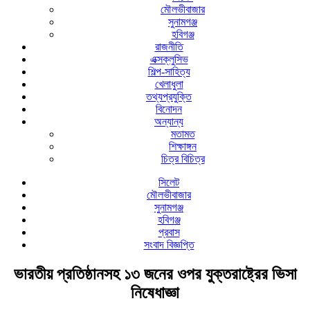
মৌলভীবাজার
সুনামগঞ্জ
হবিগঞ্জ
রাজনীতি
এক্সক্লুসিভ
শিল্প-সাহিত্য
খেলাধুলা
তথ্যপ্রযুক্তি
বিনোদন
অন্যান্য
মতামত
শিক্ষাঙ্গন
চিত্র বিচিত্র
সিলেট
মৌলভীবাজার
সুনামগঞ্জ
হবিগঞ্জ
প্রবাস
সংবাদ বিজ্ঞপ্তি
ভারতীয় প্রতিষ্ঠানসহ ১৩ জনের ওপর যুক্তরাষ্ট্রের ভিসা
নিষেধাজ্ঞা