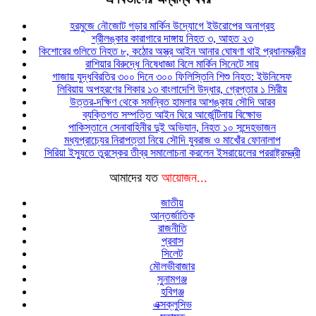
হরমুজে নৌজোট গড়ার মার্কিন উদ্যোগে ইউরোপের অনাগ্রহ
শ্রীলঙ্কার কারাগারে দাঙ্গায় নিহত ৩, আহত ২৩
কিশোরের গুলিতে নিহত ৮, কঠোর অস্ত্র আইন আনার ঘোষণা থাই প্রধানমন্ত্রীর
রাশিয়ার বিরুদ্ধে নিষেধাজ্ঞা বিলে মার্কিন সিনেটে সায়
গাজায় যুদ্ধবিরতির ৩০০ দিনে ৩০০ ফিলিস্তিনি শিশু নিহত: ইউনিসেফ
লিবিয়ায় অপহরণের শিকার ১৩ বাংলাদেশি উদ্ধার, গ্রেপ্তার ১ সিরীয়
উত্তর-দক্ষিণ থেকে সমন্বিত হামলার আশঙ্কায় সৌদি আরব
ব্যক্তিগত সম্পত্তি আইন ঘিরে আর্জেন্টিনায় বিক্ষোভ
পাকিস্তানে সেনাবাহিনীর দুই অভিযান, নিহত ১০ সন্দেহভাজন
মধ্যপ্রাচ্যের নিরাপত্তা নিয়ে সৌদি যুবরাজ ও মাখোঁর ফোনালাপ
সিরিয়া ইস্যুতে তুরস্কের তীব্র সমালোচনা করলেন ইসরায়েলের পররাষ্ট্রমন্ত্রী
আমাদের যত
আয়োজন...
জাতীয়
আন্তর্জাতিক
রাজনীতি
প্রবাস
সিলেট
মৌলভীবাজার
সুনামগঞ্জ
হবিগঞ্জ
এক্সক্লুসিভ