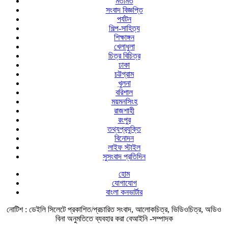
মতামত
সংবাদ বিজ্ঞপ্তি
পর্যটন
শিল্প-সাহিত্য
শিক্ষাঙ্গন
খেলাধুলা
চিত্র বিচিত্র
ঢাকা
চট্টগ্রাম
খুলনা
বরিশাল
ময়মনসিংহ
রাজশাহী
রংপুর
তথ্যপ্রযুক্তি
বিনোদন
লাইফ স্টাইল
সুসংবাদ প্রতিদিন
হোম
যোগাযোগ
বাংলা কনভার্টার
নোটিশ :
ডেইলি সিলেটে প্রকাশিত/প্রচারিত সংবাদ, আলোকচিত্র, ভিডিওচিত্র, অডিও
বিনা অনুমতিতে ব্যবহার করা বেআইনি -সম্পাদক