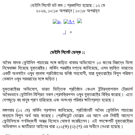
ডেইলি সিলেট ডট কম ::
প্রকাশিত হয়েছে : ১২ মে
২০২৬, ১০:১৮ অপরাহ্ন | ১০:১৮ অপরাহ্ন
|
০
ডেইলি সিলেট ডেস্ক ::
অবৈধ মাদক ফেন্টানিল পাচারের সঙ্গে জড়িত থাকার অভিযোগে ১৩ জনের বিরুদ্ধে ভিসা
নিষেধাজ্ঞা দিয়েছে যুক্তরাষ্ট্র। মার্কিন পররাষ্ট্র দপ্তর জানিয়েছে, এসব ব্যক্তি ভারতের
একটি অনলাইন ওষুধ ব্যবসা প্রতিষ্ঠানের ঘনিষ্ঠ সহযোগী, যারা যুক্তরাষ্ট্রে বিপুল পরিমাণ
ভেজাল ওষুধ সরবরাহের সঙ্গে জড়িত।
যুক্তরাষ্ট্রের অভিযোগ, ভারত ভিত্তিক প্রতিষ্ঠান কেএস ইন্টারন্যাশনাল ট্রেডার্স
অবৈধভাবে ফেন্টানিল মিশ্রিত নকল প্রেসক্রিপশন ওষুধ যুক্তরাষ্ট্রে বিক্রি করেছে। এতে
দেশজুড়ে বহু মানুষ প্রাণ হারিয়েছে এবং অসংখ্য পরিবার ক্ষতিগ্রস্ত হয়েছে।
মঙ্গলবার (১২ মে) মার্কিন প্রশাসন জানিয়েছে, প্রতিষ্ঠানটি অবৈধ ফেন্টানিল পাচারের
মাধ্যমে বিপুল অর্থ আয় করেছে। প্রেসিডেন্ট ডোনাল্ড এর আগে এক নির্বাহী আদেশে
ফেন্টানিলকে গণবিধ্বংসী অস্ত্র হিসেবে ঘোষণা করেছিলেন। এই পদক্ষেপটি যুক্তরাষ্ট্রের
অভিবাসন ও জাতীয়তা আইনের ধারা ২১২(ক) (৩) (গ) এর অধীনে নেওয়া হয়েছে।