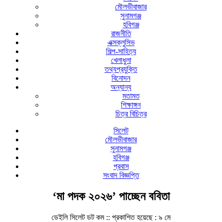
মৌলভীবাজার
সুনামগঞ্জ
হবিগঞ্জ
রাজনীতি
এক্সক্লুসিভ
শিল্প-সাহিত্য
খেলাধুলা
তথ্যপ্রযুক্তি
বিনোদন
অন্যান্য
মতামত
শিক্ষাঙ্গন
চিত্র বিচিত্র
সিলেট
মৌলভীবাজার
সুনামগঞ্জ
হবিগঞ্জ
প্রবাস
সংবাদ বিজ্ঞপ্তি
‘মা পদক ২০২৬’ পাচ্ছেন ববিতা
ডেইলি সিলেট ডট কম ::
প্রকাশিত হয়েছে : ৯ মে