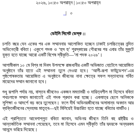
২০২৬, ১০:৫০ অপরাহ্ন | ১০:৫০ অপরাহ্ন
|
০
ডেইলি সিলেট ডেস্ক ::
চলতি বছর যেন একের পর এক সম্মাননায় আলোকিত হচ্ছেন ঢাকাই চলচ্চিত্রের নন্দিত
অভিনেত্রী ববিতা। একুশে পদক ও ‘হুস হু’ পুরস্কারের গৌরবের পর এবার তাঁর মুকুটে
যুক্ত হতে যাচ্ছে আরো একটি বিশেষ স্বীকৃতি—‘মা পদক ২০২৬’।
আগামীকাল ১০ মে বিশ্ব মা দিবস উপলক্ষে রাজধানীর একটি অভিজাত হোটেলে আয়োজিত
অনুষ্ঠানে তাঁর হাতে এই সম্মাননা তুলে দেওয়া হবে। ‘আলী-রূপা ফাউন্ডেশন’-এর
পৃষ্ঠপোষকতায় আয়োজিত এ অনুষ্ঠানে জীবনের নানা ক্ষেত্রে সফল সন্তানদের গর্বিত
মায়েদের সম্মান জানানো হবে।
শুধু রূপালি পর্দায় নয়, বাস্তব জীবনেও একজন মমতাময়ী ও দায়িত্বশীল মা হিসেবে ববিতা
পথচলাকে সম্মান জানাতেই এই পদক প্রদান করা হচ্ছে। একমাত্র ছেলে অনিককে
সুশিক্ষা ও আদর্শে বড় করে তুলেছেন। ফলে দীর্ঘ অভিনয়জীবনের অসামান্য অবদান আর
ব্যক্তিজীবনের স্নেহময় মাতৃত্ব—দুই মিলিয়েই উচ্চারিত হতে যাচ্ছে ববিতার নামটিও।
এই প্রাপ্তিতে আবেগাপ্লুত ববিতা জানান, অভিনয় জীবনে তিনি বহু রাষ্ট্রীয় ও
আন্তর্জাতিক সম্মাননা পেয়েছেন, তবে মা হিসেবে এমন স্বীকৃতি তাঁর হৃদয়কে অন্যরকম
আনন্দে ভরিয়ে দিয়েছে।