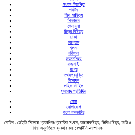
সংবাদ বিজ্ঞপ্তি
পর্যটন
শিল্প-সাহিত্য
শিক্ষাঙ্গন
খেলাধুলা
চিত্র বিচিত্র
ঢাকা
চট্টগ্রাম
খুলনা
বরিশাল
ময়মনসিংহ
রাজশাহী
রংপুর
তথ্যপ্রযুক্তি
বিনোদন
লাইফ স্টাইল
সুসংবাদ প্রতিদিন
হোম
যোগাযোগ
বাংলা কনভার্টার
নোটিশ :
ডেইলি সিলেটে প্রকাশিত/প্রচারিত সংবাদ, আলোকচিত্র, ভিডিওচিত্র, অডিও
বিনা অনুমতিতে ব্যবহার করা বেআইনি -সম্পাদক