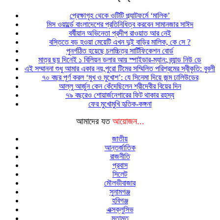
প্রেক্ষাগৃহ থেকে ওটিটি প্ল্যাটফর্মে ‘মালিক’
মিস ওয়ার্ল্ডে বাংলাদেশের প্রতিনিধিত্ব করবেন সামানজার সাঈদ
বর্ষীয়ান অভিনেতা প্রদীপ রাওয়াত আর নেই
বস্তিতে বড় হওয়া মেয়েটি এখন দুই বাড়ির মালিক, কে সে ?
পুনর্গঠিত হয়েছে চলচ্চিত্র সার্টিফিকেশন বোর্ড
মাত্র ছয় দিনেই ১ বিলিয়ন ডলার আয় স্পাইডার-ম্যান: ব্র্যান্ড নিউ ডে
এই সম্মাননা শুধু আমার একার নয়,পুরো টিমের সম্মিলিত পরিশ্রমের স্বীকৃতি: বুবলী
৭০ বছর পূর্ণ করল ‘মুখ ও মুখোশ’: যে সিনেমা দিয়ে জন্ম ঢালিউডের
আল্লু আর্জুন কেন কেঁদেছিলেন শ্রীদেবীর বিয়ের দিন
৭৯ বছরেও শোয়ার্জনেগারের ফিট থাকার রহস্য
ফের মুখোমুখি হৃতিক-কঙ্গনা
আমাদের যত
আয়োজন...
জাতীয়
আন্তর্জাতিক
রাজনীতি
প্রবাস
সিলেট
মৌলভীবাজার
সুনামগঞ্জ
হবিগঞ্জ
এক্সক্লুসিভ
মতামত