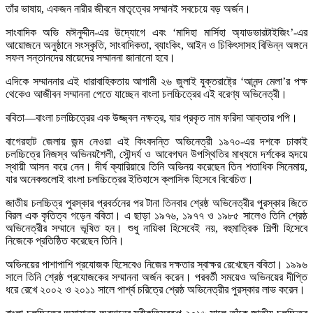
তাঁর ভাষায়, একজন নারীর জীবনে মাতৃত্বের সম্মানই সবচেয়ে বড় অর্জন।
সাংবাদিক অভি মঈনুদ্দীন-এর উদ্যোগে এবং ‘মাদিহা মার্সিহা অ্যাডভারটাইজিং’-এর
আয়োজনে অনুষ্ঠানে সংস্কৃতি, সাংবাদিকতা, ব্যাংকিং, আইন ও চিকিৎসাসহ বিভিন্ন অঙ্গনে
সফল সন্তানদের মায়েদের সম্মাননা জানানো হবে।
এদিকে সম্মাননার এই ধারাবাহিকতায় আগামী ২৬ জুলাই যুক্তরাষ্ট্রে ‘আনন্দ মেলা’র পক্ষ
থেকেও আজীবন সম্মাননা পেতে যাচ্ছেন বাংলা চলচ্চিত্রের এই বরেণ্য অভিনেত্রী।
ববিতা—বাংলা চলচ্চিত্রের এক উজ্জ্বল নক্ষত্র, যার প্রকৃত নাম ফরিদা আক্তার পপি।
বাগেরহাট জেলায় জন্ম নেওয়া এই কিংবদন্তি অভিনেত্রী ১৯৭০-এর দশকে ঢাকাই
চলচ্চিত্রে নিজস্ব অভিনয়শৈলী, সৌন্দর্য ও আবেগঘন উপস্থিতির মাধ্যমে দর্শকের হৃদয়ে
স্থায়ী আসন করে নেন। দীর্ঘ ক্যারিয়ারে তিনি অভিনয় করেছেন তিন শতাধিক সিনেমায়,
যার অনেকগুলোই বাংলা চলচ্চিত্রের ইতিহাসে ক্লাসিক হিসেবে বিবেচিত।
জাতীয় চলচ্চিত্র পুরস্কার প্রবর্তনের পর টানা তিনবার শ্রেষ্ঠ অভিনেত্রীর পুরস্কার জিতে
বিরল এক কৃতিত্ব গড়েন ববিতা। এ ছাড়া ১৯৭৬, ১৯৭৭ ও ১৯৮৫ সালেও তিনি শ্রেষ্ঠ
অভিনেত্রীর সম্মানে ভূষিত হন। শুধু নায়িকা হিসেবেই নয়, বহুমাত্রিক শিল্পী হিসেবে
নিজেকে প্রতিষ্ঠিত করেছেন তিনি।
অভিনয়ের পাশাপাশি প্রযোজক হিসেবেও নিজের দক্ষতার স্বাক্ষর রেখেছেন ববিতা। ১৯৯৬
সালে তিনি শ্রেষ্ঠ প্রযোজকের সম্মাননা অর্জন করেন। পরবর্তী সময়েও অভিনয়ের দীপ্তি
ধরে রেখে ২০০২ ও ২০১১ সালে পার্শ্ব চরিত্রে শ্রেষ্ঠ অভিনেত্রীর পুরস্কার লাভ করেন।