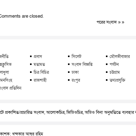
Comments are closed.
পরের সংবাদ
» »
জনীতি
প্রবাস
সিলেট
মৌলভীবাজার
্সক্লুসিভ
মতামত
সংবাদ বিজ্ঞপ্তি
পর্যটন
লাধুলা
চিত্র বিচিত্র
ঢাকা
চট্টগ্রাম
মনসিংহ
রাজশাহী
রংপুর
তথ্যপ্রযুক্তি
সংবাদ প্রতিদিন
ে প্রকাশিত/প্রচারিত সংবাদ, আলোকচিত্র, ভিডিওচিত্র, অডিও বিনা অনুমতিতে ব্যবহা
রকাশক: খন্দকার আব্দুর রহিম