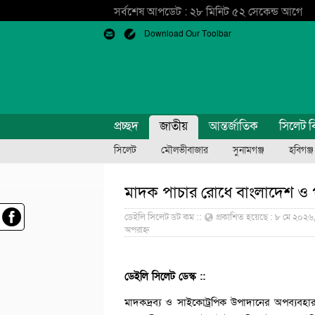
সর্বশেষ আপডেট : ২৮ মিনিট ৫২ সেকেন্ড আগে
Download Our Toolbar
প্রচ্ছদ
জাতীয়
আন্তর্জাতিক
সিলেট ব
সিলেট
মৌলভীবাজার
সুনামগঞ্জ
হবিগঞ্জ
মাদক পাচার রোধে বাংলাদেশ ও প
ডেইলি সিলেট ডট কম ::
প্রকাশিত হয়েছে : ৮ মে ২০২৬,
অপরাহ্ন
ডেইলি সিলেট ডেস্ক ::
মাদকদ্রব্য ও সাইকোট্রপিক উপাদানের অপব্যবহা