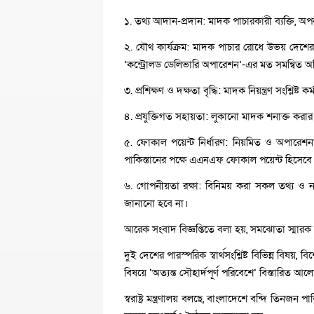
১. তথ্য আদান-প্রদান: মাদক পাচারকারী ব্যক্তি, অ
২. যৌথ কার্যক্রম: মাদক পাচার রোধে উভয় দেশের গ
‘কন্ট্রোলড ডেলিভারি অপারেশন’-এর মত সমন্বিত 
৩. প্রশিক্ষণ ও দক্ষতা বৃদ্ধি: মাদক নিয়ন্ত্রণ সংশ্লিষ
৪. প্রযুক্তিগত সহায়তা: লুকানো মাদক শনাক্ত করার জন
৫. ফোকাল পয়েন্ট নির্ধারণ: নিয়মিত ও অপারেশনাল 
পাকিস্তানের পক্ষে এএনএফ ফোকাল পয়েন্ট হিসেব
৬. গোপনীয়তা রক্ষা: বিনিময় করা সকল তথ্য ও 
জানানো হবে না।
আরেক সংবাদ বিজ্ঞপ্তিতে বলা হয়, সমঝোতা স্মারক স্বাক
দুই দেশের পারস্পরিক স্বার্থসংশ্লিষ্ট বিভিন্ন বিষয়,
বিষয়ে ‘অত্যন্ত সৌহার্দপূর্ণ পরিবেশে’ বিস্তারিত 
স্বরাষ্ট্র মন্ত্রণালয় বলছে, বাংলাদেশে বন্দি তিনজন