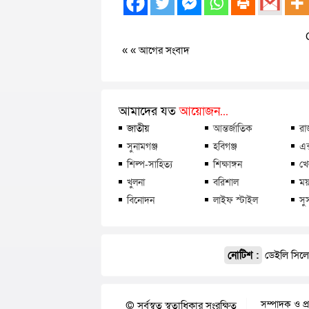
« «
আগের সংবাদ
আমাদের যত
আয়োজন...
জাতীয়
আন্তর্জাতিক
রা
সুনামগঞ্জ
হবিগঞ্জ
এক
শিল্প-সাহিত্য
শিক্ষাঙ্গন
খে
খুলনা
বরিশাল
ময়
বিনোদন
লাইফ স্টাইল
সু
নোটিশ :
ডেইলি সিলেট
সম্পাদক ও প্
© সর্বস্বত্ব স্বত্বাধিকার সংরক্ষিত