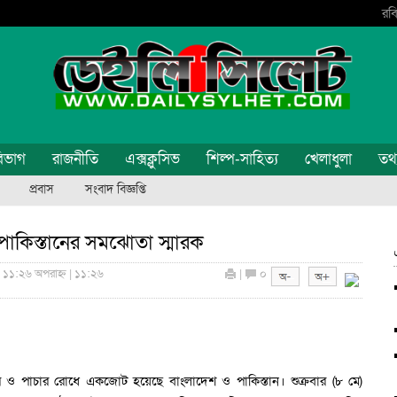
রবি
িভাগ
রাজনীতি
এক্সক্লুসিভ
শিল্প-সাহিত্য
খেলাধুলা
তথ্য
প্রবাস
সংবাদ বিজ্ঞপ্তি
াকিস্তানের সমঝোতা স্মারক
 ১১:২৬ অপরাহ্ন | ১১:২৬
|
০
র ও পাচার রোধে একজোট হয়েছে বাংলাদেশ ও পাকিস্তান। শুক্রবার (৮ মে)