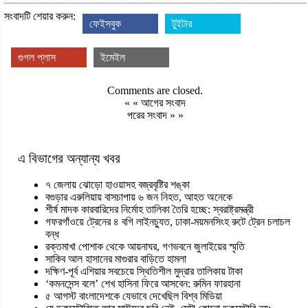
সংবাদটি শেয়ার করুন:
ফেইসবুক
টুইটার
গুগল প্লাস
ইমেইল
Comments are closed.
« «
আগের সংবাদ
পরের সংবাদ
» »
এ বিভাগের অন্যান্য খবর
৭ জেলায় ঝোড়ো হাওয়াসহ বজ্রবৃষ্টির শঙ্কা
বগুড়ার এরুলিয়ায় বাসচাপায় ৬ জন নিহত, আহত অনেকে
শীর্ষ মাদক কারবারিদের নির্মোহ তালিকা তৈরি হচ্ছে: স্বরাষ্ট্রমন্ত্রী
গফরগাঁওয়ে ট্রেনের ৪ বগি লাইনচ্যুত, ঢাকা-ময়মনসিংহ রুটে ট্রেন চলাচল
বন্ধ
রক্তমাখা পোশাক থেকে আয়নাঘর, গণভবনে জুলাইয়ের স্মৃতি
সাকিব আল হাসানের মাগুরার বাড়িতে হামলা
দক্ষিণ-পূর্ব এশিয়ার সবচেয়ে স্থিতিশীল মুদ্রার তালিকায় টাকা
‘কমনসেন্স বলে’ শেখ হাসিনা ফিরে আসবেন: রুমিন ফারহানা
৫ আগস্ট বাংলাদেশকে যেভাবে দেখেছিল বিশ্ব মিডিয়া