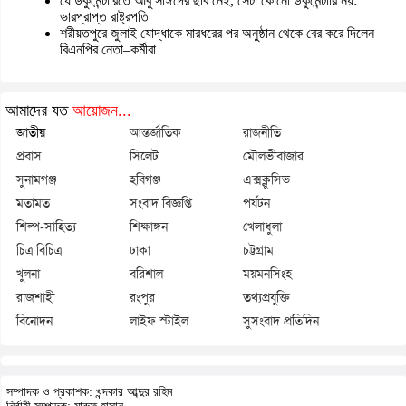
যে ডকুমেন্টারিতে আবু সাঈদের ছবি নেই, সেটা কোনো ডকুমেন্টারি নয়:
ভারপ্রাপ্ত রাষ্ট্রপতি
শরীয়তপুরে জুলাই যোদ্ধাকে মারধরের পর অনুষ্ঠান থেকে বের করে দিলেন
বিএনপির নেতা–কর্মীরা
আমাদের যত
আয়োজন...
জাতীয়
আন্তর্জাতিক
রাজনীতি
প্রবাস
সিলেট
মৌলভীবাজার
সুনামগঞ্জ
হবিগঞ্জ
এক্সক্লুসিভ
মতামত
সংবাদ বিজ্ঞপ্তি
পর্যটন
শিল্প-সাহিত্য
শিক্ষাঙ্গন
খেলাধুলা
চিত্র বিচিত্র
ঢাকা
চট্টগ্রাম
খুলনা
বরিশাল
ময়মনসিংহ
রাজশাহী
রংপুর
তথ্যপ্রযুক্তি
বিনোদন
লাইফ স্টাইল
সুসংবাদ প্রতিদিন
সম্পাদক ও প্রকাশক: খন্দকার আব্দুর রহিম