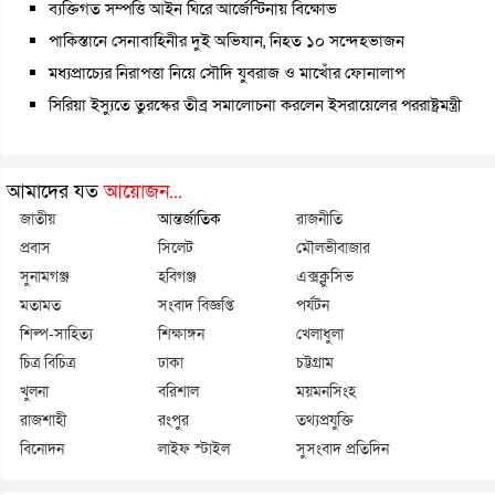
ব্যক্তিগত সম্পত্তি আইন ঘিরে আর্জেন্টিনায় বিক্ষোভ
পাকিস্তানে সেনাবাহিনীর দুই অভিযান, নিহত ১০ সন্দেহভাজন
মধ্যপ্রাচ্যের নিরাপত্তা নিয়ে সৌদি যুবরাজ ও মাখোঁর ফোনালাপ
সিরিয়া ইস্যুতে তুরস্কের তীব্র সমালোচনা করলেন ইসরায়েলের পররাষ্ট্রমন্ত্রী
আমাদের যত
আয়োজন...
জাতীয়
আন্তর্জাতিক
রাজনীতি
প্রবাস
সিলেট
মৌলভীবাজার
সুনামগঞ্জ
হবিগঞ্জ
এক্সক্লুসিভ
মতামত
সংবাদ বিজ্ঞপ্তি
পর্যটন
শিল্প-সাহিত্য
শিক্ষাঙ্গন
খেলাধুলা
চিত্র বিচিত্র
ঢাকা
চট্টগ্রাম
খুলনা
বরিশাল
ময়মনসিংহ
রাজশাহী
রংপুর
তথ্যপ্রযুক্তি
বিনোদন
লাইফ স্টাইল
সুসংবাদ প্রতিদিন