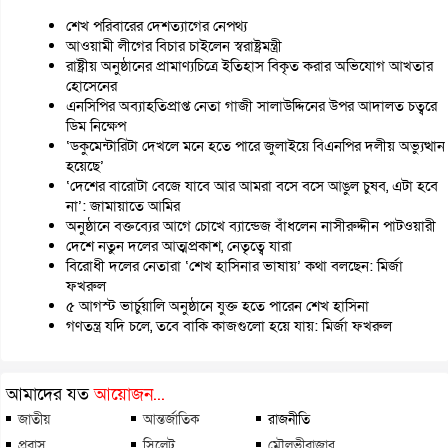
শেখ পরিবারের দেশত্যাগের নেপথ্য
আওয়ামী লীগের বিচার চাইলেন স্বরাষ্ট্রমন্ত্রী
রাষ্ট্রীয় অনুষ্ঠানের প্রামাণ্যচিত্রে ইতিহাস বিকৃত করার অভিযোগ আখতার
হোসেনের
এনসিপির অব্যাহতিপ্রাপ্ত নেতা গাজী সালাউদ্দিনের উপর আদালত চত্বরে
ডিম নিক্ষেপ
‘ডকুমেন্টারিটা দেখলে মনে হতে পারে জুলাইয়ে বিএনপির দলীয় অভ্যুত্থান
হয়েছে’
‘দেশের বারোটা বেজে যাবে আর আমরা বসে বসে আঙুল চুষব, এটা হবে
না’: জামায়াতে আমির
অনুষ্ঠানে বক্তব্যের আগে চোখে ব্যান্ডেজ বাঁধলেন নাসীরুদ্দীন পাটওয়ারী
দেশে নতুন দলের আত্মপ্রকাশ, নেতৃত্বে যারা
বিরোধী দলের নেতারা ‘শেখ হাসিনার ভাষায়’ কথা বলছেন: মির্জা
ফখরুল
৫ আগস্ট ভার্চুয়ালি অনুষ্ঠানে যুক্ত হতে পারেন শেখ হাসিনা
গণতন্ত্র যদি চলে, তবে বাকি কাজগুলো হয়ে যায়: মির্জা ফখরুল
আমাদের যত
আয়োজন...
জাতীয়
আন্তর্জাতিক
রাজনীতি
প্রবাস
সিলেট
মৌলভীবাজার