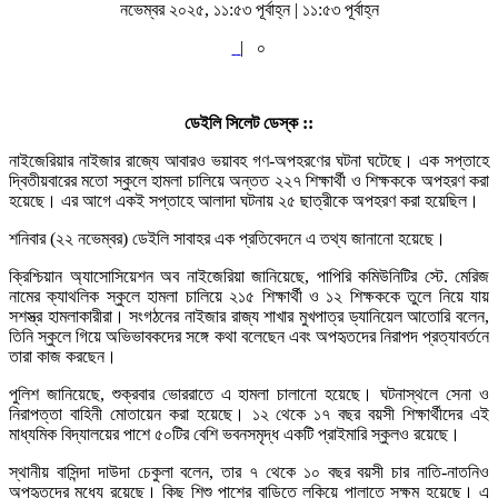
নভেম্বর ২০২৫, ১১:৫৩ পূর্বাহ্ন | ১১:৫৩ পূর্বাহ্ন
|
০
ডেইলি সিলেট ডেস্ক ::
নাইজেরিয়ার নাইজার রাজ্যে আবারও ভয়াবহ গণ-অপহরণের ঘটনা ঘটেছে। এক সপ্তাহে
দ্বিতীয়বারের মতো স্কুলে হামলা চালিয়ে অন্তত ২২৭ শিক্ষার্থী ও শিক্ষককে অপহরণ করা
হয়েছে। এর আগে একই সপ্তাহে আলাদা ঘটনায় ২৫ ছাত্রীকে অপহরণ করা হয়েছিল।
শনিবার (২২ নভেম্বর) ডেইলি সাবাহর এক প্রতিবেদনে এ তথ্য জানানো হয়েছে।
ক্রিশ্চিয়ান অ্যাসোসিয়েশন অব নাইজেরিয়া জানিয়েছে, পাপিরি কমিউনিটির স্টে. মেরিজ
নামের ক্যাথলিক স্কুলে হামলা চালিয়ে ২১৫ শিক্ষার্থী ও ১২ শিক্ষককে তুলে নিয়ে যায়
সশস্ত্র হামলাকারীরা। সংগঠনের নাইজার রাজ্য শাখার মুখপাত্র ড্যানিয়েল আতোরি বলেন,
তিনি স্কুলে গিয়ে অভিভাবকদের সঙ্গে কথা বলেছেন এবং অপহৃতদের নিরাপদ প্রত্যাবর্তনে
তারা কাজ করছেন।
পুলিশ জানিয়েছে, শুক্রবার ভোররাতে এ হামলা চালানো হয়েছে। ঘটনাস্থলে সেনা ও
নিরাপত্তা বাহিনী মোতায়েন করা হয়েছে। ১২ থেকে ১৭ বছর বয়সী শিক্ষার্থীদের এই
মাধ্যমিক বিদ্যালয়ের পাশে ৫০টির বেশি ভবনসমৃদ্ধ একটি প্রাইমারি স্কুলও রয়েছে।
স্থানীয় বাসিন্দা দাউদা চেকুলা বলেন, তার ৭ থেকে ১০ বছর বয়সী চার নাতি-নাতনিও
অপহৃতদের মধ্যে রয়েছে। কিছু শিশু পাশের বাড়িতে লুকিয়ে পালাতে সক্ষম হয়েছে। এ