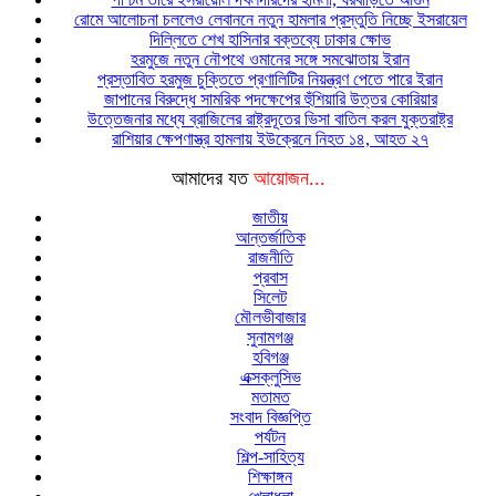
রোমে আলোচনা চললেও লেবাননে নতুন হামলার প্রস্তুতি নিচ্ছে ইসরায়েল
দিল্লিতে শেখ হাসিনার বক্তব্যে ঢাকার ক্ষোভ
হরমুজে নতুন নৌপথে ওমানের সঙ্গে সমঝোতায় ইরান
প্রস্তাবিত হরমুজ চুক্তিতে প্রণালিটির নিয়ন্ত্রণ পেতে পারে ইরান
জাপানের বিরুদ্ধে সামরিক পদক্ষেপের হুঁশিয়ারি উত্তর কোরিয়ার
উত্তেজনার মধ্যে ব্রাজিলের রাষ্ট্রদূতের ভিসা বাতিল করল যুক্তরাষ্ট্র
রাশিয়ার ক্ষেপণাস্ত্র হামলায় ইউক্রেনে নিহত ১৪, আহত ২৭
আমাদের যত
আয়োজন...
জাতীয়
আন্তর্জাতিক
রাজনীতি
প্রবাস
সিলেট
মৌলভীবাজার
সুনামগঞ্জ
হবিগঞ্জ
এক্সক্লুসিভ
মতামত
সংবাদ বিজ্ঞপ্তি
পর্যটন
শিল্প-সাহিত্য
শিক্ষাঙ্গন