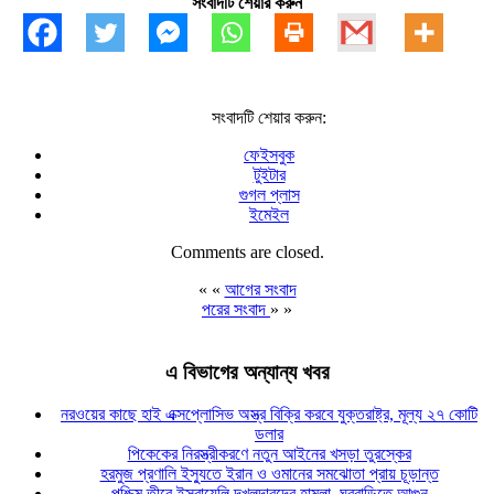
সংবাদটি শেয়ার করুন
সংবাদটি শেয়ার করুন:
ফেইসবুক
টুইটার
গুগল প্লাস
ইমেইল
Comments are closed.
« «
আগের সংবাদ
পরের সংবাদ
» »
এ বিভাগের অন্যান্য খবর
নরওয়ের কাছে হাই এক্সপ্লোসিভ অস্ত্র বিক্রি করবে যুক্তরাষ্ট্র, মূল্য ২৭ কোটি
ডলার
পিকেকের নিরস্ত্রীকরণে নতুন আইনের খসড়া তুরস্কের
হরমুজ প্রণালি ইস্যুতে ইরান ও ওমানের সমঝোতা প্রায় চূড়ান্ত
পশ্চিম তীরে ইসরায়েলি দখলদারদের হামলা, ঘরবাড়িতে আগুন