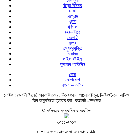
খেলাধুলা
চিত্র বিচিত্র
ঢাকা
চট্টগ্রাম
খুলনা
বরিশাল
ময়মনসিংহ
রাজশাহী
রংপুর
তথ্যপ্রযুক্তি
বিনোদন
লাইফ স্টাইল
সুসংবাদ প্রতিদিন
হোম
যোগাযোগ
বাংলা কনভার্টার
নোটিশ :
ডেইলি সিলেটে প্রকাশিত/প্রচারিত সংবাদ, আলোকচিত্র, ভিডিওচিত্র, অডিও
বিনা অনুমতিতে ব্যবহার করা বেআইনি -সম্পাদক
© সর্বস্বত্ব স্বত্বাধিকার সংরক্ষিত
২০১১-২০১৭
সম্পাদক ও প্রকাশক: খন্দকার আব্দুর রহিম