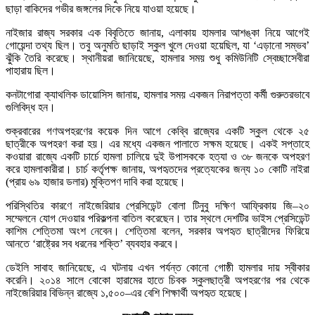
ছাড়া বাকিদের গভীর জঙ্গলের দিকে নিয়ে যাওয়া হয়েছে।
নাইজার রাজ্য সরকার এক বিবৃতিতে জানায়, এলাকায় হামলার আশঙ্কা নিয়ে আগেই
গোয়েন্দা তথ্য ছিল। তবু অনুমতি ছাড়াই স্কুল খুলে দেওয়া হয়েছিল, যা ‘এড়ানো সম্ভব’
ঝুঁকি তৈরি করেছে। স্থানীয়রা জানিয়েছে, হামলার সময় শুধু কমিউনিটি স্বেচ্ছাসেবীরা
পাহারায় ছিল।
কনটাগোরা ক্যাথলিক ডায়োসিস জানায়, হামলার সময় একজন নিরাপত্তা কর্মী গুরুতরভাবে
গুলিবিদ্ধ হন।
শুক্রবারের গণঅপহরণের কয়েক দিন আগে কেব্বি রাজ্যের একটি স্কুল থেকে ২৫
ছাত্রীকে অপহরণ করা হয়। এর মধ্যে একজন পালাতে সক্ষম হয়েছে। একই সপ্তাহে
কওয়ারা রাজ্যে একটি চার্চে হামলা চালিয়ে দুই উপাসককে হত্যা ও ৩৮ জনকে অপহরণ
করে হামলাকারীরা। চার্চ কর্তৃপক্ষ জানায়, অপহৃতদের প্রত্যেকের জন্য ১০ কোটি নাইরা
(প্রায় ৬৯ হাজার ডলার) মুক্তিপণ দাবি করা হয়েছে।
পরিস্থিতির কারণে নাইজেরিয়ার প্রেসিডেন্ট বোলা টিনুবু দক্ষিণ আফ্রিকায় জি–২০
সম্মেলনে যোগ দেওয়ার পরিকল্পনা বাতিল করেছেন। তার স্থলে দেশটির ভাইস প্রেসিডেন্ট
কাশিম শেত্তিমা অংশ নেবেন। শেত্তিমা বলেন, সরকার অপহৃত ছাত্রীদের ফিরিয়ে
আনতে ‘রাষ্ট্রের সব ধরনের শক্তি’ ব্যবহার করবে।
ডেইলি সাবাহ জানিয়েছে, এ ঘটনায় এখন পর্যন্ত কোনো গোষ্ঠী হামলার দায় স্বীকার
করেনি। ২০১৪ সালে বোকো হারামের হাতে চিবক স্কুলছাত্রী অপহরণের পর থেকে
নাইজেরিয়ার বিভিন্ন রাজ্যে ১,৫০০–এর বেশি শিক্ষার্থী অপহৃত হয়েছে।