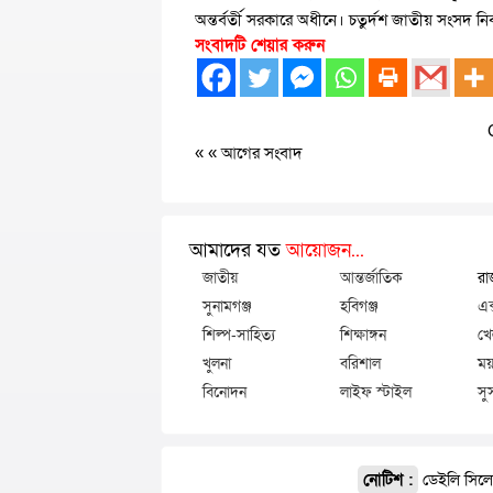
অন্তর্বর্তী সরকারে অধীনে। চতুর্দশ জাতীয় সংসদ নির
সংবাদটি শেয়ার করুন
« «
আগের সংবাদ
আমাদের যত
আয়োজন...
জাতীয়
আন্তর্জাতিক
রা
সুনামগঞ্জ
হবিগঞ্জ
এক
শিল্প-সাহিত্য
শিক্ষাঙ্গন
খে
খুলনা
বরিশাল
ময়
বিনোদন
লাইফ স্টাইল
সু
নোটিশ :
ডেইলি সিলেট