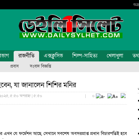
শুক
িভাগ
রাজনীতি
এক্সক্লুসিভ
শিল্প-সাহিত্য
খেলাধুলা
তথ্য
প্রবাস
সংবাদ বিজ্ঞপ্তি
 হবেন, যা জানালেন শিশির মনির
 ২০২৫, ৫:৫০ অপরাহ্ন | ৫:৫০
|
০
র এখন যে ফর্মেশন আছে, সেখানে সবশেষ অবসরপ্রাপ্ত প্রধান বিচারপতিই হবে