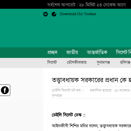
সর্বশেষ আপডেট : ২৮ মিনিট ২৩ সেকেন্ড আগে
Download Our Toolbar
প্রচ্ছদ
জাতীয়
আন্তর্জাতিক
সিলেট ব
সিলেট
মৌলভীবাজার
সুনামগঞ্জ
হবিগঞ্জ
তত্ত্বাবধায়ক সরকারের প্রধান কে
ডেইলি সিলেট ডট কম ::
প্রকাশিত হয়েছে : ২০ নভেম্বর
অপরাহ্ন
ডেইলি সিলেট ডেস্ক ::
আইনজীবী শিশির মনির বলেন, তত্ত্বাবধায়ক সরকারে