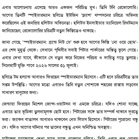
এবার আলোচনায় এসেছে আরও একজন পরিচিত মুখ। তিনি টনি রেভোলোরি।
আগের তিনটি স্পাইডারম্যান ছবিতে ইউজিন ‘ফ্ল্যাশ’ থম্পসনের চরিত্রে অভিনয়
করেছিলেন এই জনপ্রিয় হলিউড অভিনেতা। হলিউড ইনসাইডার ড্যানিয়েল রিখটম্যান
জানিয়েছেন, রেভোলোরির চরিত্রটি নতুন কিস্তিতেও থাকছে।
জানা গেছে, ‘স্পাইডারম্যান: ব্র্যান্ড নিউ ডে’ শুরু হবে আগের কিস্তি ‘নো ওয়ে হোম’-
এর শেষ মুহূর্ত থেকে। সেখানে পৃথিবীর সবাই পিটার পার্কারের অস্তিত্ব ভুলে গেছে।
এবার দেখা যাবে, কীভাবে সে নতুন করে নিজের পরিচয় ও দায়িত্ব গড়ে তুলছে।
সিনেমাটি মুক্তি পাবে ২০২৬ সালের ৩১ জুলাই।
ছবিতে টম হল্যান্ড আবারও ফিরছেন স্পাইডারম্যান হিসেবে। এটি হবে চরিত্রটিতে তার
সপ্তম উপস্থিতি। আগের মতো এবারও তিনি নতুন পোশাকে শহরের রাস্তায় লড়বেন
সাধারণ মানুষের জন্য।
জেন্ডায়া ফিরছেন মিশেল জোন্স-ওয়াটসন বা এমজে চরিত্রে। যদিও শোনা যাচ্ছে,
এবারে তার ভূমিকা তুলনামূলক ছোট হবে। পিটারের সঙ্গে তার সম্পর্ক থাকবে দূরত্বে
ভরা। জ্যাকব বাতালন আবারও থাকবেন নেড লিডস হিসেবে। পিটারের পুরোনো বন্ধু
সে। যদিও আগের ঘটনার পর তাদের বন্ধুত্ব এখন অনিশ্চিত অবস্থায়।
মাইকেল ম্যান্ডোকে দেখা যাবে ম্যাক গারগান চরিত্রে। তিনি এবার রূপ নেবেন