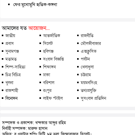
ফের মুখোমুখি হৃতিক-কঙ্গনা
আমাদের যত
আয়োজন...
জাতীয়
আন্তর্জাতিক
রাজনীতি
প্রবাস
সিলেট
মৌলভীবাজার
সুনামগঞ্জ
হবিগঞ্জ
এক্সক্লুসিভ
মতামত
সংবাদ বিজ্ঞপ্তি
পর্যটন
শিল্প-সাহিত্য
শিক্ষাঙ্গন
খেলাধুলা
চিত্র বিচিত্র
ঢাকা
চট্টগ্রাম
খুলনা
বরিশাল
ময়মনসিংহ
রাজশাহী
রংপুর
তথ্যপ্রযুক্তি
বিনোদন
লাইফ স্টাইল
সুসংবাদ প্রতিদিন
সম্পাদক ও প্রকাশক: খন্দকার আব্দুর রহিম
নির্বাহী সম্পাদক: মারুফ হাসান
অফিস: ব্লু ওয়াটার শপিং সিটি, ৯ম তলা, জিন্দাবাজার, সিলেট।