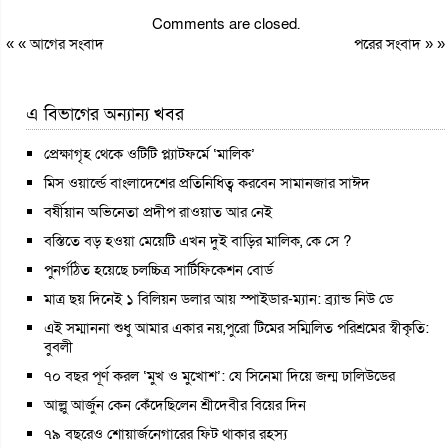
Comments are closed.
« «
আগের সংবাদ
পরের সংবাদ
» »
এ বিভাগের অন্যান্য খবর
প্রেক্ষাগৃহ থেকে ওটিটি প্ল্যাটফর্মে ‘মালিক’
মিস ওয়ার্ল্ডে বাংলাদেশের প্রতিনিধিত্ব করবেন সামানজার সাঈদ
বর্ষীয়ান অভিনেতা প্রদীপ রাওয়াত আর নেই
বস্তিতে বড় হওয়া মেয়েটি এখন দুই বাড়ির মালিক, কে সে ?
পুনর্গঠিত হয়েছে চলচ্চিত্র সার্টিফিকেশন বোর্ড
মাত্র ছয় দিনেই ১ বিলিয়ন ডলার আয় স্পাইডার-ম্যান: ব্র্যান্ড নিউ ডে
এই সম্মাননা শুধু আমার একার নয়,পুরো টিমের সম্মিলিত পরিশ্রমের স্বীকৃতি:
বুবলী
৭০ বছর পূর্ণ করল ‘মুখ ও মুখোশ’: যে সিনেমা দিয়ে জন্ম ঢালিউডের
আল্লু আর্জুন কেন কেঁদেছিলেন শ্রীদেবীর বিয়ের দিন
৭৯ বছরেও শোয়ার্জনেগারের ফিট থাকার রহস্য