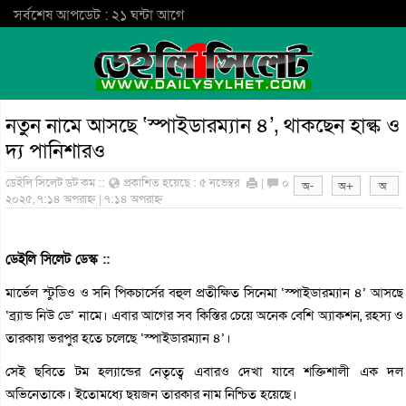
সর্বশেষ আপডেট : ২১ ঘন্টা আগে
নতুন নামে আসছে ‘স্পাইডারম্যান ৪’, থাকছেন হাল্ক ও
দ্য পানিশারও
ডেইলি সিলেট ডট কম ::
প্রকাশিত হয়েছে : ৫ নভেম্বর
|
০
২০২৫, ৭:১৪ অপরাহ্ন | ৭:১৪ অপরাহ্ন
ডেইলি সিলেট ডেস্ক ::
মার্ভেল স্টুডিও ও সনি পিকচার্সের বহুল প্রতীক্ষিত সিনেমা ‘স্পাইডারম্যান ৪’ আসছে
‘ব্র্যান্ড নিউ ডে’ নামে। এবার আগের সব কিস্তির চেয়ে অনেক বেশি অ্যাকশন, রহস্য ও
তারকায় ভরপুর হতে চলেছে ‘স্পাইডারম্যান ৪’।
সেই ছবিতে টম হল্যান্ডের নেতৃত্বে এবারও দেখা যাবে শক্তিশালী এক দল
অভিনেতাকে। ইতোমধ্যে ছয়জন তারকার নাম নিশ্চিত হয়েছে।