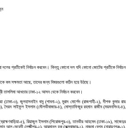
্ন
রা দলের প্রতীকেই নির্বাচন করবেন। কিন্তু কোনো দল যদি কোনো জোটের প্রতীকে নির্বাচন
িক থেকে কম সক্ষমতা আছে, তাদের জন্য বিষয়গুলো কঠিন হয়ে উঠছে।
ত্রী তাসলিমা আখতার ঢাকা-১২ আসন থেকে নির্বাচন করবেন।
ূইয়া (ঢাকা-৩), জুলহাসনাইন বাবু (পাবনা-২), মুরাদ মোর্শেদ (রাজশাহী-২), দীপক কুমার রায়
-৩), সৈয়দ সাইফুল ইসলাম (মৌলভীবাজার-৪), মোস্তাফিজুর রহমান রাজীব (ময়মনসিংহ-৪),
ান (ব্রাহ্মণবাড়িয়া-৫), রিয়াজুল ইসলাম (পিরোজপুর-৩), তানভীর আহমেদ (ঢাকা-১৯), সাজেদুর
াসান আল মেহেদী (লক্ষ্মীপুর-২), আরমানুল হক (কক্সবাজার-১), নাজমা বেগম (নারায়ণগঞ্জ-১),