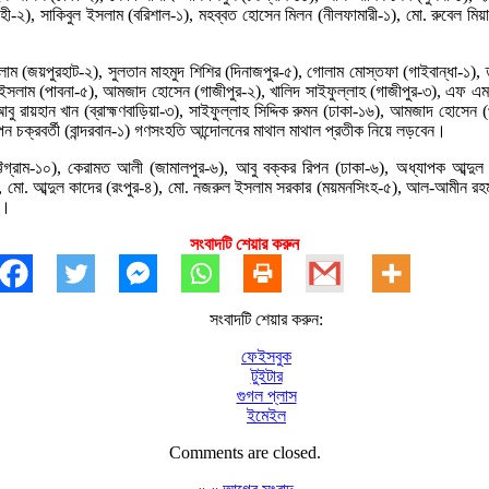
জশাহী-২), সাকিবুল ইসলাম (বরিশাল-১), মহব্বত হোসেন মিলন (নীলফামারী-১), মো. রুবেল মি
াম (জয়পুরহাট-২), সুলতান মাহমুদ শিশির (দিনাজপুর-৫), গোলাম মোস্তফা (গাইবান্ধা-১), তা
সলাম (পাবনা-৫), আমজাদ হোসেন (গাজীপুর-২), খালিদ সাইফুল্লাহ (গাজীপুর-৩), এফ এম নুরু
), আবু রায়হান খান (ব্রাহ্মণবাড়িয়া-৩), সাইফুল্লাহ সিদ্দিক রুমন (ঢাকা-১৬), আমজাদ হো
ন চক্রবর্তী (বান্দরবান-১) গণসংহতি আন্দোলনের মাথাল মাথাল প্রতীক নিয়ে লড়বেন।
 (চট্টগ্রাম-১০), কেরামত আলী (জামালপুর-৬), আবু বক্কর রিপন (ঢাকা-৬), অধ্যাপক আব্দ
২), মো. আব্দুল কাদের (রংপুর-৪), মো. নজরুল ইসলাম সরকার (ময়মনসিংহ-৫), আল-আমীন রহম
ন।
সংবাদটি শেয়ার করুন
সংবাদটি শেয়ার করুন:
ফেইসবুক
টুইটার
গুগল প্লাস
ইমেইল
Comments are closed.