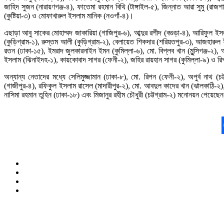
জাহিদ সুজন (নারায়ণগঞ্জ-৪), ফাতেমা রহমান বিথি (টাঙ্গাইল-৫), জিন্নাত আরা সুমু (রা
(কুষ্টিয়া-৩) ও মোফাখারুল ইসলাম মানিক (নওগাঁ-৪)।
এছাড়া আবু সাকের মোহাম্মদ জাকারিয়া (গাজিপুর-৬), আব্দুর রশীদ (বগুড়া-৪), আরিফুল ইসল
(কুড়িগ্রাম-১), রুস্তম আলী (কুড়িগ্রাম-২), বেলায়েত শিকদার (শরিয়তপুর-৩), আজহারুল ই
রতন (ঢাকা-১৫), ইমরাদ জুলকারনাইন ইমন (কুমিল্লা-৬), মো. বিপ্লব খান (মুন্সিগঞ্জ-২
ইসলাম (ঝিনাইদহ-১), কায়কোবাদ সাগর (ফেনী-২), জহির রায়হান সাগর (কুমিল্লা-৯) ও রিপ
অন্যান্য নেতাদের মধ্যে সেলিমুজ্জামান (ঢাকা-৮), মো. রিপন (ফেনী-২), অপুর্ব নাথ
(গাজীপুর-৪), রফিকুল ইসলাম রাসেল (মাদারীপুর-২), মো. আবদুল কাদের খান (ঝালকাঠি-
নাসিমা রহমান তুহিন (ঢাকা-১৮) এবং মিজানুর রহীম চৌধুরী (চট্টগ্রাম-২) মনোনয়ন পেয়েছে