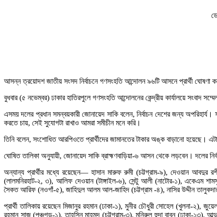
ড
আসন্ন ত্রয়োদশ জাতীয় সংসদ নির্বাচনে গণসংহতি আন্দোলন ৯৬টি আসনে প্রার্থী ঘোষণা 
বুধবার (৫ নভেম্বর) ঢাকার হাতিরপুলে গণসংহতি আন্দোলনের কেন্দ্রীয় কার্যালয়ে সংবাদ সম্ম
এসময় দলের প্রধান সমন্বয়কারী জোনায়েদ সাকি বলেন, নির্বাচন দেশের জন্য অপরিহার্য। 
করতে চায়, সেই সুযোগটা রাখাও আমরা সমীচীন মনে করি।
তিনি বলেন, সংশোধিত আরপিওতে প্রার্থীদের জামানতের টাকার অঙ্ক বাড়ানো হয়েছে। এটা পর
ঘোষিত তালিকা অনুযায়ী, জোনায়েদ সাকি ব্রাহ্মণবাড়িয়া-৬ আসন থেকে লড়বেন। দলের নির্
অন্যান্য প্রার্থীর মধ্যে রয়েছেন— হাসান মারুফ রুমী (চট্টগ্রাম-৯), দেওয়ান আবদুর রশীদ
(লালমনিরহাট-২, ৩), আলিফ দেওয়ান (টাঙ্গাইল-৬), সেন্টু আলী (নাটোর-১), একেএম শা
সৈকত আরিফ (নওগাঁ-৫), জাহিদুল আলম আল-জাহিদ (চট্টগ্রাম -৪), নাসির উদ্দীন তালুকদা
প্রার্থী তালিকায় রয়েছেন মিজানুর রহমান (ঢাকা-১), মুনীর চৌধুরী সোহেল (খুলনা-২), জুয়
রহমান সাজু (পঞ্চগড়-১), তাহসিন মাহমুদ (চট্টগ্রাম-৩), মনিরুল হুদা বাবন (ঢাকা-১৩), আব