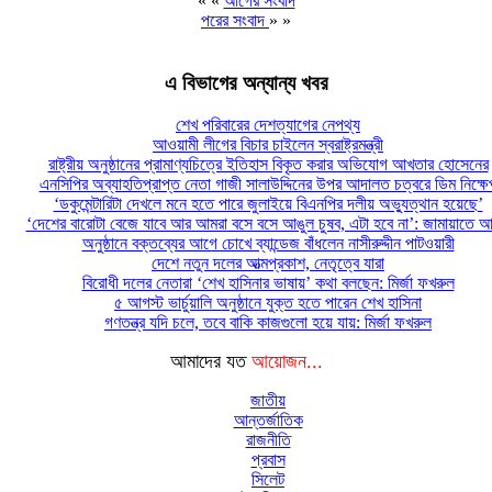
« «
আগের সংবাদ
পরের সংবাদ
» »
এ বিভাগের অন্যান্য খবর
শেখ পরিবারের দেশত্যাগের নেপথ্য
আওয়ামী লীগের বিচার চাইলেন স্বরাষ্ট্রমন্ত্রী
রাষ্ট্রীয় অনুষ্ঠানের প্রামাণ্যচিত্রে ইতিহাস বিকৃত করার অভিযোগ আখতার হোসেনের
এনসিপির অব্যাহতিপ্রাপ্ত নেতা গাজী সালাউদ্দিনের উপর আদালত চত্বরে ডিম নিক্ষে
‘ডকুমেন্টারিটা দেখলে মনে হতে পারে জুলাইয়ে বিএনপির দলীয় অভ্যুত্থান হয়েছে’
‘দেশের বারোটা বেজে যাবে আর আমরা বসে বসে আঙুল চুষব, এটা হবে না’: জামায়াতে আ
অনুষ্ঠানে বক্তব্যের আগে চোখে ব্যান্ডেজ বাঁধলেন নাসীরুদ্দীন পাটওয়ারী
দেশে নতুন দলের আত্মপ্রকাশ, নেতৃত্বে যারা
বিরোধী দলের নেতারা ‘শেখ হাসিনার ভাষায়’ কথা বলছেন: মির্জা ফখরুল
৫ আগস্ট ভার্চুয়ালি অনুষ্ঠানে যুক্ত হতে পারেন শেখ হাসিনা
গণতন্ত্র যদি চলে, তবে বাকি কাজগুলো হয়ে যায়: মির্জা ফখরুল
আমাদের যত
আয়োজন...
জাতীয়
আন্তর্জাতিক
রাজনীতি
প্রবাস
সিলেট