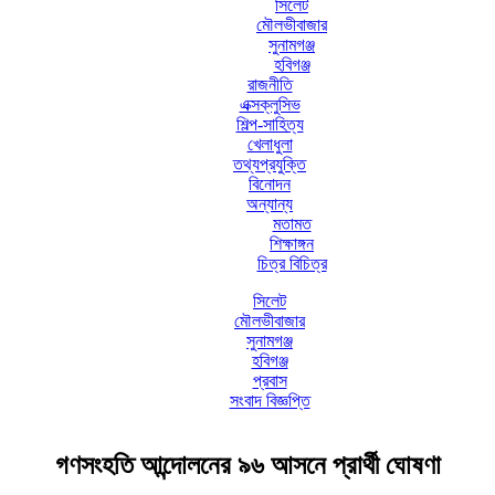
সিলেট
মৌলভীবাজার
সুনামগঞ্জ
হবিগঞ্জ
রাজনীতি
এক্সক্লুসিভ
শিল্প-সাহিত্য
খেলাধুলা
তথ্যপ্রযুক্তি
বিনোদন
অন্যান্য
মতামত
শিক্ষাঙ্গন
চিত্র বিচিত্র
সিলেট
মৌলভীবাজার
সুনামগঞ্জ
হবিগঞ্জ
প্রবাস
সংবাদ বিজ্ঞপ্তি
গণসংহতি আন্দোলনের ৯৬ আসনে প্রার্থী ঘোষণা