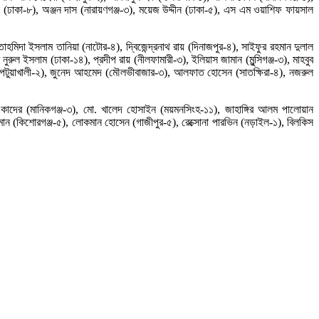
য়া (ঢাকা-৮), অঞ্জন দাস (নারায়ণগঞ্জ-৩), ময়েজ উদ্দীন (ঢাকা-৫), এস এম ওয়াশিফ ফায়সাল
হমিদা ইসলাম তানিয়া (নাটোর-৪), দ্বিজেন্দ্রনাথ রায় (দিনাজপুর-৪), সাইফুর রহমান দুলাল
ল ইসলাম (ঢাকা-১৪), প্রদীপ রায় (নীলফামারী-৩), ইলিয়াস জামান (মুন্সিগঞ্জ-৩), মাহবুব
সেন (পটুয়াখালী-২), জুনেদ আহমেদ (মৌলভীবাজার-৩), আলফাত হোসেন (সাতক্ষিরা-৪), নজরুল
ুল কাদের (মানিকগঞ্জ-৩), মো. খালেদ হোসাইন (ময়মনসিংহ-১১), জাহাঙ্গির আলম পালোয়ান
ান (কিশোরগঞ্জ-৫), লোকমান হোসেন (গাজীপুর-৫), রেক্সোনা পারভিন (নড়াইল-১), বিলকিস