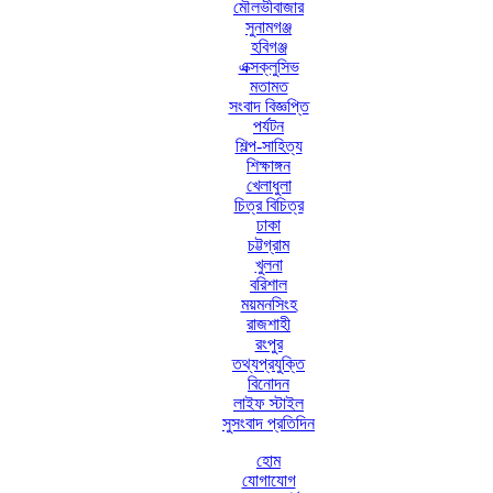
মৌলভীবাজার
সুনামগঞ্জ
হবিগঞ্জ
এক্সক্লুসিভ
মতামত
সংবাদ বিজ্ঞপ্তি
পর্যটন
শিল্প-সাহিত্য
শিক্ষাঙ্গন
খেলাধুলা
চিত্র বিচিত্র
ঢাকা
চট্টগ্রাম
খুলনা
বরিশাল
ময়মনসিংহ
রাজশাহী
রংপুর
তথ্যপ্রযুক্তি
বিনোদন
লাইফ স্টাইল
সুসংবাদ প্রতিদিন
হোম
যোগাযোগ