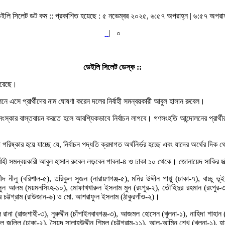
েইলি সিলেট ডট কম ::
প্রকাশিত হয়েছে : ৫ নভেম্বর ২০২৫, ৬:৫৭ অপরাহ্ন | ৬:৫৭ অপরাহ
|
০
ডেইলি সিলেট ডেস্ক ::
করেছে।
েলনে এসে প্রার্থীদের নাম ঘোষণা করেন দলের নির্বাহী সমন্বয়কারী আবুল হাসান রুবেল।
সংস্কার বাস্তবায়ন করতে হলে আবশ্যিকভাবে নির্বাচন লাগবে। গণসংহতি আন্দোলনের প্রার্থী
িষ্কার হয়ে যাচ্ছে যে, নির্বাচন পদ্ধতি ক্রমাগত অর্থনির্ভর হচ্ছে এবং যাদের অর্থের দ
বাহী সমন্বয়কারী আবুল হাসান রুবেল লড়বেন পাবনা-৪ ও ঢাকা ১০ থেকে। জোনায়েদ সাকির স্
 নীলু (বরিশাল-৫), তরিকুল সুজন (নারায়ণগঞ্জ-৫), মনির উদ্দীন পাপ্পু (ঢাকা-৭), বাচ্চু ভ
মসুল আলম (ময়মনসিংহ-১০), মোফাখখারুল ইসলাম মুন (রংপুর-২), তৌহিদুর রহমান (রংপুর
র চট্টগ্রাম (রাউজান-৬) ও মো. আশরাফুল ইসলাম (ঠাকুরগাঁও-২)।
েল রানা (রাজশাহী-৩), নুরুদ্দীন (চাঁপাইনবাবগঞ্জ-৩), আজমল হোসেন (খুলনা-১), নাহিদা শাহ
্দুল জলিল (ঢাকা-২), সৈয়দ সালাহউদ্দীন শিমুল (চট্টগ্রাম-১১), আল-আমিন শেখ (খুলনা-১), হ