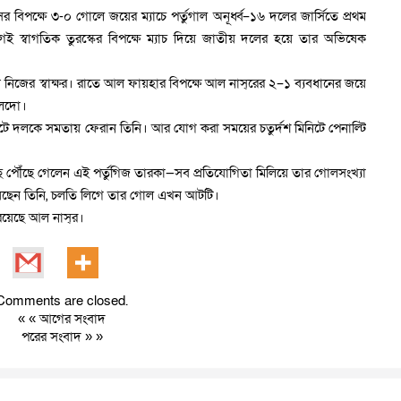
িপক্ষে ৩-০ গোলে জয়ের ম্যাচে পর্তুগাল অনূর্ধ্ব–১৬ দলের জার্সিতে প্রথম
্বাগতিক তুরস্কের বিপক্ষে ম্যাচ দিয়ে জাতীয় দলের হয়ে তার অভিষেক
নিজের স্বাক্ষর। রাতে আল ফায়হার বিপক্ষে আল নাস্‌রের ২–১ ব্যবধানের জয়ে
ালদো।
ে দলকে সমতায় ফেরান তিনি। আর যোগ করা সময়ের চতুর্দশ মিনিটে পেনাল্টি
পৌঁছে গেলেন এই পর্তুগিজ তারকা—সব প্রতিযোগিতা মিলিয়ে তার গোলসংখ্যা
েয়েছেন তিনি, চলতি লিগে তার গোল এখন আটটি।
 রয়েছে আল নাস্‌র।
Comments are closed.
« «
আগের সংবাদ
পরের সংবাদ
» »