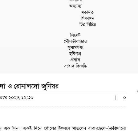
অন্যান্য
মতামত
শিক্ষাঙ্গন
চিত্র বিচিত্র
সিলেট
মৌলভীবাজার
সুনামগঞ্জ
হবিগঞ্জ
প্রবাস
সংবাদ বিজ্ঞপ্তি
ো ও রোনালদো জুনিয়র
ভেম্বর ২০২৫, ১২:৩০
|
০
ন এক দিন। একই দিনে গোলের উৎসবে মাতলেন বাবা-ছেলে—ক্রিস্তিয়ানো