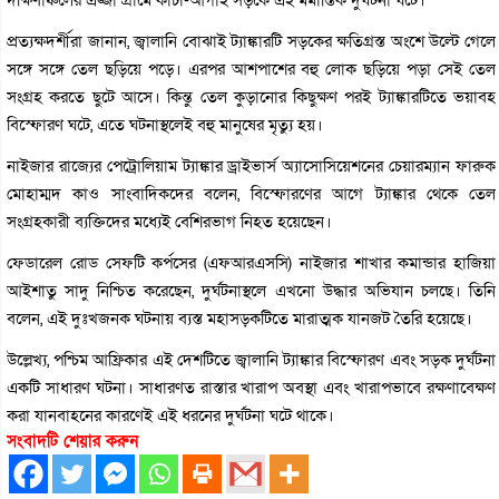
প্রত্যক্ষদর্শীরা জানান, জ্বালানি বোঝাই ট্যাঙ্কারটি সড়কের ক্ষতিগ্রস্ত অংশে উল্টে গেলে
সঙ্গে সঙ্গে তেল ছড়িয়ে পড়ে। এরপর আশপাশের বহু লোক ছড়িয়ে পড়া সেই তেল
সংগ্রহ করতে ছুটে আসে। কিন্তু তেল কুড়ানোর কিছুক্ষণ পরই ট্যাঙ্কারটিতে ভয়াবহ
বিস্ফোরণ ঘটে, এতে ঘটনাস্থলেই বহু মানুষের মৃত্যু হয়।
নাইজার রাজ্যের পেট্রোলিয়াম ট্যাঙ্কার ড্রাইভার্স অ্যাসোসিয়েশনের চেয়ারম্যান ফারুক
মোহাম্মদ কাও সাংবাদিকদের বলেন, বিস্ফোরণের আগে ট্যাঙ্কার থেকে তেল
সংগ্রহকারী ব্যক্তিদের মধ্যেই বেশিরভাগ নিহত হয়েছেন।
ফেডারেল রোড সেফটি কর্পসের (এফআরএসসি) নাইজার শাখার কমান্ডার হাজিয়া
আইশাতু সাদু নিশ্চিত করেছেন, দুর্ঘটনাস্থলে এখনো উদ্ধার অভিযান চলছে। তিনি
বলেন, এই দুঃখজনক ঘটনায় ব্যস্ত মহাসড়কটিতে মারাত্মক যানজট তৈরি হয়েছে।
উল্লেখ্য, পশ্চিম আফ্রিকার এই দেশটিতে জ্বালানি ট্যাঙ্কার বিস্ফোরণ এবং সড়ক দুর্ঘটনা
একটি সাধারণ ঘটনা। সাধারণত রাস্তার খারাপ অবস্থা এবং খারাপভাবে রক্ষণাবেক্ষণ
করা যানবাহনের কারণেই এই ধরনের দুর্ঘটনা ঘটে থাকে।
সংবাদটি শেয়ার করুন