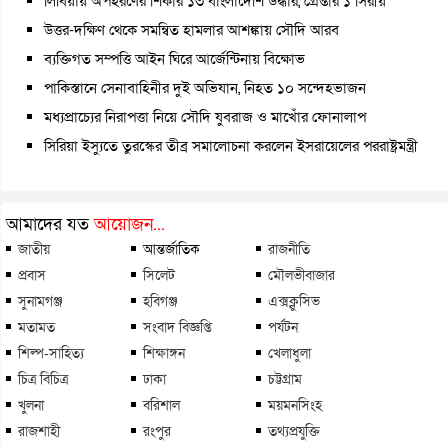
লিবিয়ায় অপহরণের শিকার ১৩ বাংলাদেশি উদ্ধার, গ্রেপ্তার ১ সিরীয়
উত্তর-দক্ষিণ থেকে সমন্বিত হামলার আশঙ্কায় সৌদি আরব
ব্যক্তিগত সম্পত্তি আইন ঘিরে আর্জেন্টিনায় বিক্ষোভ
পাকিস্তানে সেনাবাহিনীর দুই অভিযান, নিহত ১০ সন্দেহভাজন
মধ্যপ্রাচ্যের নিরাপত্তা নিয়ে সৌদি যুবরাজ ও মাখোঁর ফোনালাপ
সিরিয়া ইস্যুতে তুরস্কের তীব্র সমালোচনা করলেন ইসরায়েলের পররাষ্ট্রমন্ত্রী
আমাদের যত
আয়োজন...
জাতীয়
আন্তর্জাতিক
রাজনীতি
প্রবাস
সিলেট
মৌলভীবাজার
সুনামগঞ্জ
হবিগঞ্জ
এক্সক্লুসিভ
মতামত
সংবাদ বিজ্ঞপ্তি
পর্যটন
শিল্প-সাহিত্য
শিক্ষাঙ্গন
খেলাধুলা
চিত্র বিচিত্র
ঢাকা
চট্টগ্রাম
খুলনা
বরিশাল
ময়মনসিংহ
রাজশাহী
রংপুর
তথ্যপ্রযুক্তি