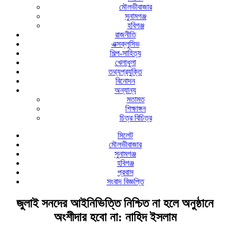
মৌলভীবাজার
সুনামগঞ্জ
হবিগঞ্জ
রাজনীতি
এক্সক্লুসিভ
শিল্প-সাহিত্য
খেলাধুলা
তথ্যপ্রযুক্তি
বিনোদন
অন্যান্য
মতামত
শিক্ষাঙ্গন
চিত্র বিচিত্র
সিলেট
মৌলভীবাজার
সুনামগঞ্জ
হবিগঞ্জ
প্রবাস
সংবাদ বিজ্ঞপ্তি
জুলাই সনদের আইনিভিত্তি নিশ্চিত না হলে অনুষ্ঠানে
অংশীদার হবো না: নাহিদ ইসলাম