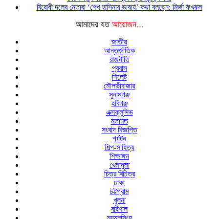
বিরোধী দলের নেতারা ‘শেখ হাসিনার ভাষায়’ কথা বলছেন: মির্জা ফখরুল
আমাদের যত
আয়োজন...
জাতীয়
আন্তর্জাতিক
রাজনীতি
প্রবাস
সিলেট
মৌলভীবাজার
সুনামগঞ্জ
হবিগঞ্জ
এক্সক্লুসিভ
মতামত
সংবাদ বিজ্ঞপ্তি
পর্যটন
শিল্প-সাহিত্য
শিক্ষাঙ্গন
খেলাধুলা
চিত্র বিচিত্র
ঢাকা
চট্টগ্রাম
খুলনা
বরিশাল
ময়মনসিংহ