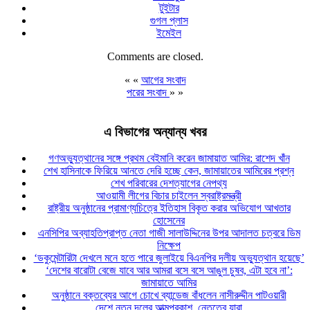
টুইটার
গুগল প্লাস
ইমেইল
Comments are closed.
« «
আগের সংবাদ
পরের সংবাদ
» »
এ বিভাগের অন্যান্য খবর
গণঅভ্যুত্থানের সঙ্গে প্রথম বেইমানি করেন জামায়াত আমির: রাশেদ খাঁন
শেখ হাসিনাকে ফিরিয়ে আনতে দেরি হচ্ছে কেন, জামায়াতের আমিরের প্রশ্ন
শেখ পরিবারের দেশত্যাগের নেপথ্য
আওয়ামী লীগের বিচার চাইলেন স্বরাষ্ট্রমন্ত্রী
রাষ্ট্রীয় অনুষ্ঠানের প্রামাণ্যচিত্রে ইতিহাস বিকৃত করার অভিযোগ আখতার
হোসেনের
এনসিপির অব্যাহতিপ্রাপ্ত নেতা গাজী সালাউদ্দিনের উপর আদালত চত্বরে ডিম
নিক্ষেপ
‘ডকুমেন্টারিটা দেখলে মনে হতে পারে জুলাইয়ে বিএনপির দলীয় অভ্যুত্থান হয়েছে’
‘দেশের বারোটা বেজে যাবে আর আমরা বসে বসে আঙুল চুষব, এটা হবে না’:
জামায়াতে আমির
অনুষ্ঠানে বক্তব্যের আগে চোখে ব্যান্ডেজ বাঁধলেন নাসীরুদ্দীন পাটওয়ারী
দেশে নতুন দলের আত্মপ্রকাশ, নেতৃত্বে যারা