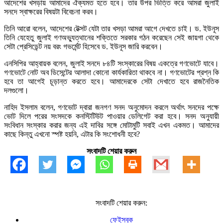
আদেশের খসড়ায় আমাদের ঐক্যমত হতে হবে। তার উপর ভিত্তি করে আমরা জুলাই
সনদে স্বাক্ষরের বিষয়টা বিবেচনা করব।
তিনি আরো বলেন, আদেশের টেক্সট যেটা তার খসড়া আমরা আগে দেখতে চাই। ড. ইউনূস
তিনি যেহেতু জুলাই গণঅভ্যুত্থানের শক্তিতে সরকার গঠন করেছেন সেই জায়গা থেকে
সেটা প্রেসিডেন্ট নয় বরং গভর্মেন্ট হিসেবে ড. ইউনূস জারি করবেন।
এনসিপির আহ্বায়ক বলেন, জুলাই সনদে ৮৪টি সংস্কারের বিষয় একত্রে গণভোটে যাবে।
গণভোটে নোট অব ডিসেন্টের আলাদা কোনো কার্যকারিতা থাকবে না। গণভোটের প্রশ্ন কি
হবে তা আগেই চূড়ান্ত করতে হবে। আমাদেরকে সেটা দেখাতে হবে রাজনৈতিক
দলগুলো।
নাহিদ ইসলাম বলেন, গণভোট দ্বারা জনগণ সনদ অনুমোদন করলে অর্থাৎ সনদের পক্ষে
ভোট দিলে পরের সংসদকে কনস্টিটিউট পাওয়ার ডেলিগেট করা হবে। সনদ অনুযায়ী
সংবিধান সংস্কার করার জন্য এই দাবির সঙ্গে মোটামুটি সবাই এখন একমত। আমাদের
কাছে কিন্তু এখনো স্পষ্ট হয়নি, এটার কি সংশোধনী হবে?
সংবাদটি শেয়ার করুন
সংবাদটি শেয়ার করুন:
ফেইসবুক