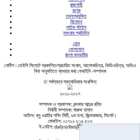
রাজশাহী
রংপুর
তথ্যপ্রযুক্তি
বিনোদন
লাইফ স্টাইল
সুসংবাদ প্রতিদিন
হোম
যোগাযোগ
বাংলা কনভার্টার
নোটিশ :
ডেইলি সিলেটে প্রকাশিত/প্রচারিত সংবাদ, আলোকচিত্র, ভিডিওচিত্র, অডিও
বিনা অনুমতিতে ব্যবহার করা বেআইনি -সম্পাদক
© সর্বস্বত্ব স্বত্বাধিকার সংরক্ষিত
২০১১-২০১৭
সম্পাদক ও প্রকাশক: খন্দকার আব্দুর রহিম
নির্বাহী সম্পাদক: মারুফ হাসান
অফিস: ব্লু ওয়াটার শপিং সিটি, ৯ম তলা, জিন্দাবাজার, সিলেট।
মোবাইল: ০১৭১২ ৮৮৬ ৫০৩
ই-মেইল: dailysylhet@gmail.com