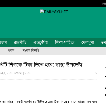
শুক
িভাগ
রাজনীতি
এক্সক্লুসিভ
শিল্প-সাহিত্য
খেলাধুলা
তথ্য
প্রবাস
সংবাদ বিজ্ঞপ্তি
টি শিশুকে টিকা দিতে হবে: স্বাস্থ্য উপদেষ্টা
২০২৫, ৮:০৬ অপরাহ্ন | ৮:০৬
|
০
চ্চা আছে— কেউ বলেনি যে টাইফয়েডের টিকা নিচ্ছে। মানে আমরা সব ঘরে