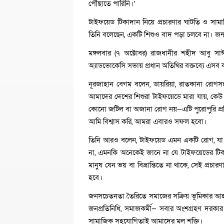
পৌঁছাতে পারিনি।’
টাইফয়েড টিকাদান নিয়ে প্রচারণার ঘাটতি ও সামাজি
তিনি বলেছেন, একটি শিশুও বাদ পড়া চলবে না। জন্
মঙ্গলবার (৭ অক্টোবর) রাজধানীর শহীদ আবু স
অ্যাডভোকেসি সভায় প্রধান অতিথির বক্তব্যে এসব 
নূরজাহান বেগম বলেন, ডায়রিয়া, রাতকানা রোগ
আমাদের দেশের শিশুরা টাইফয়েডে মারা যায়, কেউ 
কোনো জটিল বা অজানা রোগ নয়—এটি পুরোপুরি প্রত
আমি বিশ্বাস করি, আমরা এবারও সফল হবো।
তিনি আরও বলেন, টাইফয়েড এমন একটি রোগ, যা অ
না, এমনকি অনেকেই জানে না যে টাইফয়েডের টিক
মানুষ যেন ভয় বা বিভ্রান্তিতে না থাকে, সেই প্রচা
হবে।
জনসচেতনতা তৈরিতে সমাজের সক্রিয় ভূমিকার আহ্বান 
জনপ্রতিনিধি, সমাজকর্মী— সবার অংশগ্রহণ দরকার
সামাজিক সহযোগিতাই আমাদের মূল শক্তি।