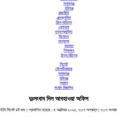
সুনামগঞ্জ
হবিগঞ্জ
রাজনীতি
এক্সক্লুসিভ
শিল্প-সাহিত্য
খেলাধুলা
তথ্যপ্রযুক্তি
বিনোদন
অন্যান্য
মতামত
শিক্ষাঙ্গন
চিত্র বিচিত্র
সিলেট
মৌলভীবাজার
সুনামগঞ্জ
হবিগঞ্জ
প্রবাস
সংবাদ বিজ্ঞপ্তি
দুঃসংবাদ দিল আবহাওয়া অফিস
েইলি সিলেট ডট কম ::
প্রকাশিত হয়েছে : ৪ অক্টোবর ২০২৫, ৭:০৭ অপরাহ্ন | ৭:০৭ অপরাহ