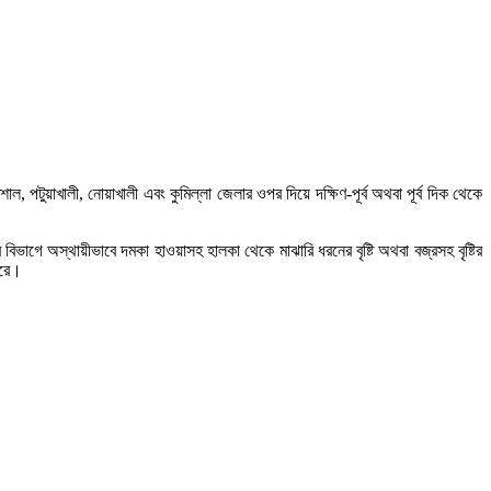
িশাল, পটুয়াখালী, নোয়াখালী এবং কুমিল্লা জেলার ওপর দিয়ে দক্ষিণ-পূর্ব অথবা পূর্ব দিক থেকে
গে অস্থায়ীভাবে দমকা হাওয়াসহ হালকা থেকে মাঝারি ধরনের বৃষ্টি অথবা বজ্রসহ বৃষ্টির
ারে।