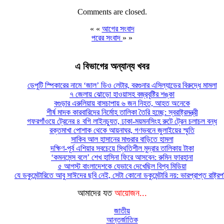
Comments are closed.
« «
আগের সংবাদ
পরের সংবাদ
» »
এ বিভাগের অন্যান্য খবর
ডেপুটি স্পিকারের নামে ‘জাল’ ডিও লেটার, বরগুনার এসিল্যান্ডের বিরুদ্ধে মামলা
৭ জেলায় ঝোড়ো হাওয়াসহ বজ্রবৃষ্টির শঙ্কা
বগুড়ার এরুলিয়ায় বাসচাপায় ৬ জন নিহত, আহত অনেকে
শীর্ষ মাদক কারবারিদের নির্মোহ তালিকা তৈরি হচ্ছে: স্বরাষ্ট্রমন্ত্রী
গফরগাঁওয়ে ট্রেনের ৪ বগি লাইনচ্যুত, ঢাকা-ময়মনসিংহ রুটে ট্রেন চলাচল বন্ধ
রক্তমাখা পোশাক থেকে আয়নাঘর, গণভবনে জুলাইয়ের স্মৃতি
সাকিব আল হাসানের মাগুরার বাড়িতে হামলা
দক্ষিণ-পূর্ব এশিয়ার সবচেয়ে স্থিতিশীল মুদ্রার তালিকায় টাকা
‘কমনসেন্স বলে’ শেখ হাসিনা ফিরে আসবেন: রুমিন ফারহানা
৫ আগস্ট বাংলাদেশকে যেভাবে দেখেছিল বিশ্ব মিডিয়া
যে ডকুমেন্টারিতে আবু সাঈদের ছবি নেই, সেটা কোনো ডকুমেন্টারি নয়: ভারপ্রাপ্ত রাষ্ট্র
আমাদের যত
আয়োজন...
জাতীয়
আন্তর্জাতিক