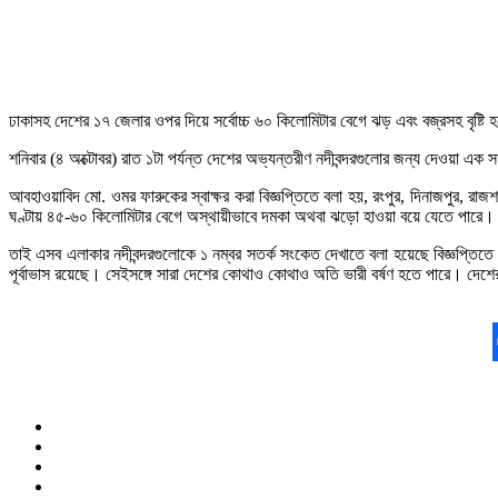
ঢাকাসহ দেশের ১৭ জেলার ওপর দিয়ে সর্বোচ্চ ৬০ কিলোমিটার বেগে ঝড় এবং বজ্রসহ বৃষ্
শনিবার (৪ অক্টোবর) রাত ১টা পর্যন্ত দেশের অভ্যন্তরীণ নদীবন্দরগুলোর জন্য দেওয়া এক 
আবহাওয়াবিদ মো. ওমর ফারুকের স্বাক্ষর করা বিজ্ঞপ্তিতে বলা হয়, রংপুর, দিনাজপুর, রাজশাহী,
ঘণ্টায় ৪৫-৬০ কিলোমিটার বেগে অস্থায়ীভাবে দমকা অথবা ঝড়ো হাওয়া বয়ে যেতে পারে। সেইস
তাই এসব এলাকার নদীবন্দরগুলোকে ১ নম্বর সতর্ক সংকেত দেখাতে বলা হয়েছে বিজ্ঞপ্তিত
পূর্বাভাস রয়েছে। সেইসঙ্গে সারা দেশের কোথাও কোথাও অতি ভারী বর্ষণ হতে পারে। দেশের 