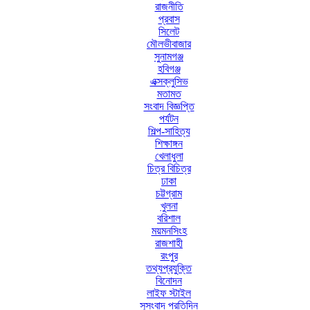
রাজনীতি
প্রবাস
সিলেট
মৌলভীবাজার
সুনামগঞ্জ
হবিগঞ্জ
এক্সক্লুসিভ
মতামত
সংবাদ বিজ্ঞপ্তি
পর্যটন
শিল্প-সাহিত্য
শিক্ষাঙ্গন
খেলাধুলা
চিত্র বিচিত্র
ঢাকা
চট্টগ্রাম
খুলনা
বরিশাল
ময়মনসিংহ
রাজশাহী
রংপুর
তথ্যপ্রযুক্তি
বিনোদন
লাইফ স্টাইল
সুসংবাদ প্রতিদিন