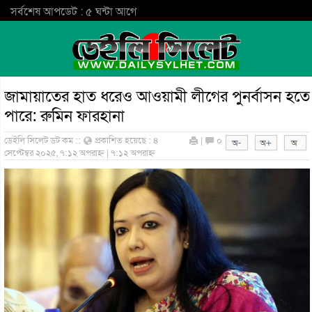
সর্বশেষ আপডেট : ৫ ঘন্টা আগে
জামায়াতের হাত ধরেও আওয়ামী লীগের পুনর্বাসন হতে
পারে: রুমিন ফারহানা
ডেইলি সিলেট ডট কম ::
প্রকাশিত হয়েছে : ৪
|
০
সেপ্টেম্বর ২০২৫, ৭:১২ অপরাহ্ন | ৭:১২ অপরাহ্ন