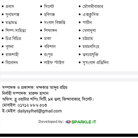
প্রবাস
সিলেট
মৌলভীবাজার
সুনামগঞ্জ
হবিগঞ্জ
এক্সক্লুসিভ
মতামত
সংবাদ বিজ্ঞপ্তি
পর্যটন
শিল্প-সাহিত্য
শিক্ষাঙ্গন
খেলাধুলা
চিত্র বিচিত্র
ঢাকা
চট্টগ্রাম
খুলনা
বরিশাল
ময়মনসিংহ
রাজশাহী
রংপুর
তথ্যপ্রযুক্তি
বিনোদন
লাইফ স্টাইল
সুসংবাদ প্রতিদিন
সম্পাদক ও প্রকাশক: খন্দকার আব্দুর রহিম
নির্বাহী সম্পাদক: মারুফ হাসান
অফিস: ব্লু ওয়াটার শপিং সিটি, ৯ম তলা, জিন্দাবাজার, সিলেট।
মোবাইল: ০১৭১২ ৮৮৬ ৫০৩
ই-মেইল: dailysylhet@gmail.com
Developed by: