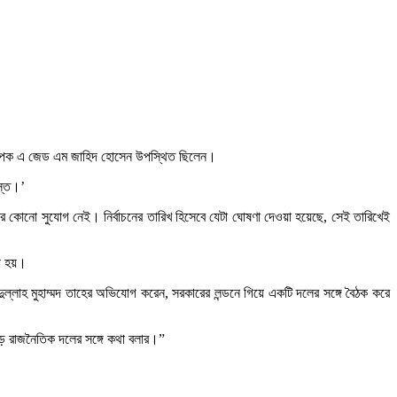
 অধ্যাপক এ জেড এম জাহিদ হোসেন উপস্থিত ছিলেন।
বস্ত।’
ছানোর কোনো সুযোগ নেই। নির্বাচনের তারিখ হিসেবে যেটা ঘোষণা দেওয়া হয়েছে, সেই তারিখেই
া হয়।
ুল্লাহ মুহাম্মদ তাহের অভিযোগ করেন, সরকারের লন্ডনে গিয়ে একটি দলের সঙ্গে বৈঠক করে
বড় রাজনৈতিক দলের সঙ্গে কথা বলার।”