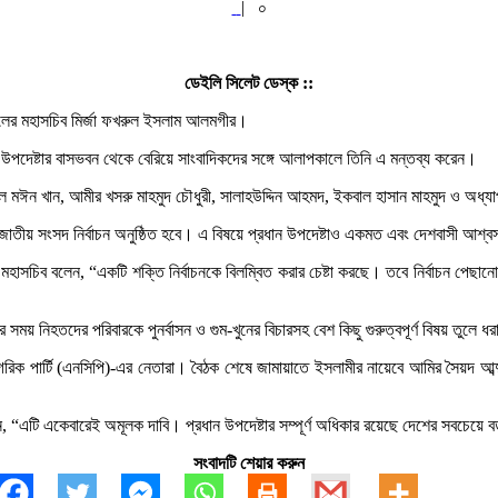
|
০
ডেইলি সিলেট ডেস্ক ::
ন দলের মহাসচিব মির্জা ফখরুল ইসলাম আলমগীর।
ন উপদেষ্টার বাসভবন থেকে বেরিয়ে সাংবাদিকদের সঙ্গে আলাপকালে তিনি এ মন্তব্য করেন।
আব্দুল মঈন খান, আমীর খসরু মাহমুদ চৌধুরী, সালাহউদ্দিন আহমদ, ইকবাল হাসান মাহমুদ ও
 জাতীয় সংসদ নির্বাচন অনুষ্ঠিত হবে। এ বিষয়ে প্রধান উপদেষ্টাও একমত এবং দেশবাসী আশ্
ি মহাসচিব বলেন, “একটি শক্তি নির্বাচনকে বিলম্বিত করার চেষ্টা করছে। তবে নির্বাচন পে
য় নিহতদের পরিবারকে পুনর্বাসন ও গুম-খুনের বিচারসহ বেশ কিছু গুরুত্বপূর্ণ বিষয় তুলে ধর
িক পার্টি (এনসিপি)-এর নেতারা। বৈঠক শেষে জামায়াতে ইসলামীর নায়েবে আমির সৈয়দ আব্দ
এটি একেবারেই অমূলক দাবি। প্রধান উপদেষ্টার সম্পূর্ণ অধিকার রয়েছে দেশের সবচেয়ে 
সংবাদটি শেয়ার করুন