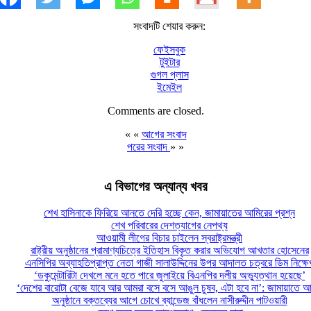
সংবাদটি শেয়ার করুন:
ফেইসবুক
টুইটার
গুগল প্লাস
ইমেইল
Comments are closed.
« «
আগের সংবাদ
পরের সংবাদ
» »
এ বিভাগের অন্যান্য খবর
শেখ হাসিনাকে ফিরিয়ে আনতে দেরি হচ্ছে কেন, জামায়াতের আমিরের প্রশ্ন
শেখ পরিবারের দেশত্যাগের নেপথ্য
আওয়ামী লীগের বিচার চাইলেন স্বরাষ্ট্রমন্ত্রী
রাষ্ট্রীয় অনুষ্ঠানের প্রামাণ্যচিত্রে ইতিহাস বিকৃত করার অভিযোগ আখতার হোসেনের
এনসিপির অব্যাহতিপ্রাপ্ত নেতা গাজী সালাউদ্দিনের উপর আদালত চত্বরে ডিম নিক্ষে
‘ডকুমেন্টারিটা দেখলে মনে হতে পারে জুলাইয়ে বিএনপির দলীয় অভ্যুত্থান হয়েছে’
‘দেশের বারোটা বেজে যাবে আর আমরা বসে বসে আঙুল চুষব, এটা হবে না’: জামায়াতে আ
অনুষ্ঠানে বক্তব্যের আগে চোখে ব্যান্ডেজ বাঁধলেন নাসীরুদ্দীন পাটওয়ারী