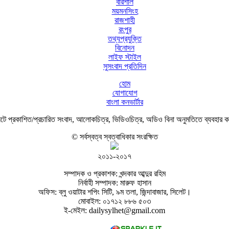
বরিশাল
ময়মনসিংহ
রাজশাহী
রংপুর
তথ্যপ্রযুক্তি
বিনোদন
লাইফ স্টাইল
সুসংবাদ প্রতিদিন
হোম
যোগাযোগ
বাংলা কনভার্টার
ে প্রকাশিত/প্রচারিত সংবাদ, আলোকচিত্র, ভিডিওচিত্র, অডিও বিনা অনুমতিতে ব্যবহার 
© সর্বস্বত্ব স্বত্বাধিকার সংরক্ষিত
২০১১-২০১৭
সম্পাদক ও প্রকাশক: খন্দকার আব্দুর রহিম
নির্বাহী সম্পাদক: মারুফ হাসান
অফিস: ব্লু ওয়াটার শপিং সিটি, ৯ম তলা, জিন্দাবাজার, সিলেট।
মোবাইল: ০১৭১২ ৮৮৬ ৫০৩
ই-মেইল: dailysylhet@gmail.com