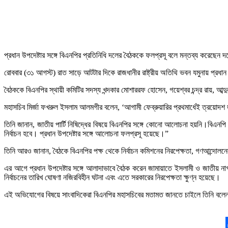
প্রধান উপদেষ্টার সঙ্গে বিএনপির প্রতিনিধি দলের বৈঠককে ফলপ্রসূ বলে মন্তব্য করেছে
রোববার (৩১ আগস্ট) রাত সাড়ে আটটার দিকে রাজধানীর রাষ্ট্রীয় অতিথি ভবন যমুনায় প্রধা
বৈঠককে বিএনপির স্থায়ী কমিটির সদস্য খন্দকার মোশাররফ হোসেন, গয়েশ্বর চন্দ্র রায়, 
মহাসচিব মির্জা ফখরুল ইসলাম আলমগীর বলেন, ‘আগামী ফেব্রুয়ারির প্রথমার্ধেই ত্রয়োদশ
তিনি জানান, জাতীয় পার্টি নিষিদ্ধের বিষয়ে বিএনপির সঙ্গে কোনো আলোচনা হয়নি।বিএনপ
নির্বাচন হবে। প্রধান উপদেষ্টার সঙ্গে আলোচনা ফলপ্রসূ হয়েছে।”
তিনি আরও জানান, বৈঠকে বিএনপির পক্ষ থেকে নির্বাচন কমিশনের নিরপেক্ষতা, গণআন্দোলনের সম
এর আগে প্রধান উপদেষ্টার সঙ্গে আলাদাভাবে বৈঠক করেন জামায়াতে ইসলামী ও জাতীয় নাগর
নির্বাচনের তারিখ ঘোষণা নজিরবিহীন ঘটনা এবং এতে সরকারের নিরপেক্ষতা ক্ষুণ্ন হয়েছে।
এই অভিযোগের বিষয়ে সাংবাদিকেরা বিএনপির মহাসচিবের মতামত জানতে চাইলে তিনি বলেন, “