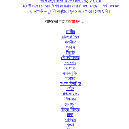
দেশে নতুন দলের আত্মপ্রকাশ, নেতৃত্বে যারা
বিরোধী দলের নেতারা ‘শেখ হাসিনার ভাষায়’ কথা বলছেন: মির্জা ফখরুল
৫ আগস্ট ভার্চুয়ালি অনুষ্ঠানে যুক্ত হতে পারেন শেখ হাসিনা
আমাদের যত
আয়োজন...
জাতীয়
আন্তর্জাতিক
রাজনীতি
প্রবাস
সিলেট
মৌলভীবাজার
সুনামগঞ্জ
হবিগঞ্জ
এক্সক্লুসিভ
মতামত
সংবাদ বিজ্ঞপ্তি
পর্যটন
শিল্প-সাহিত্য
শিক্ষাঙ্গন
খেলাধুলা
চিত্র বিচিত্র
ঢাকা
চট্টগ্রাম
খুলনা