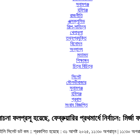
সুনামগঞ্জ
হবিগঞ্জ
রাজনীতি
এক্সক্লুসিভ
শিল্প-সাহিত্য
খেলাধুলা
তথ্যপ্রযুক্তি
বিনোদন
অন্যান্য
মতামত
শিক্ষাঙ্গন
চিত্র বিচিত্র
সিলেট
মৌলভীবাজার
সুনামগঞ্জ
হবিগঞ্জ
প্রবাস
সংবাদ বিজ্ঞপ্তি
না ফলপ্রসূ হয়েছে, ফেব্রুয়ারির প্রথমার্ধে নির্বাচন: মির্জা 
ইলি সিলেট ডট কম ::
প্রকাশিত হয়েছে : ৩১ আগষ্ট ২০২৫, ১১:৩০ অপরাহ্ন | ১১:৩০ অপরা