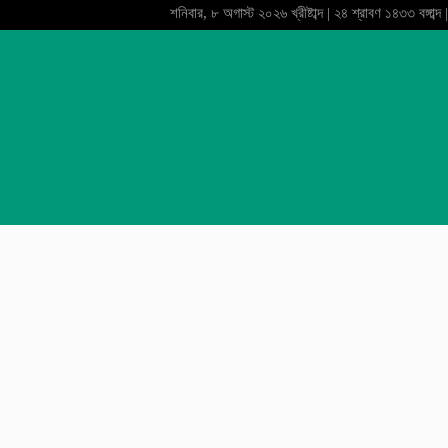
শনিবার, ৮ অগাস্ট ২০২৬ খ্রীষ্টাব্দ | ২৪ শ্রাবণ ১৪৩৩ বঙ্গাব্দ |