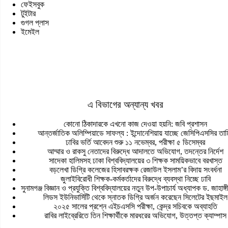
ফেইসবুক
টুইটার
গুগল প্লাস
ইমেইল
এ বিভাগের অন্যান্য খবর
কোনো ঠিকাদারকে এখনো কাজ দেওয়া হয়নি: জবি প্রশাসন
আন্তর্জাতিক অলিম্পিয়াডে সাফল্য : ইন্দোনেশিয়ায় যাচ্ছে জেসিপিএসসির তাম
ঢাবির ভর্তি আবেদন শুরু ১১ নভেম্বর, পরীক্ষা ৫ ডিসেম্বর
আম্মার ও রাকসু নেতাদের বিরুদ্ধে আদালতে অভিযোগ, তদন্তের নির্দেশ
সাদেকা হালিমসহ ঢাকা বিশ্ববিদ্যালয়ের ৩ শিক্ষক সাময়িকভাবে বরখাস্ত
বড়লেখা ডিগ্রি কলেজের হিসাবরক্ষক রেজাউল ইসলাম’র বিদায় সংবর্ধনা
জুলাইবিরোধী শিক্ষক-কর্মকর্তাদের বিরুদ্ধে ব্যবস্থা নিচ্ছে ঢাবি
সুনামগঞ্জ বিজ্ঞান ও প্রযুক্তি বিশ্ববিদ্যালয়ের নতুন উপ-উপাচার্য অধ্যাপক ড. জাহাঙ্
লিডস ইউনিভার্সিটি থেকে স্নাতক ডিগ্রি অর্জন করেছেন সিলেটের ইছমাইল
২০২৫ সালের প্রশ্নে এইচএসসি পরীক্ষা, কেন্দ্র সচিবকে অব্যাহতি
রাবির লাইব্রেরিতে তিন শিক্ষার্থীকে মারধরের অভিযোগ, উত্তপ্ত ক্যাম্পাস