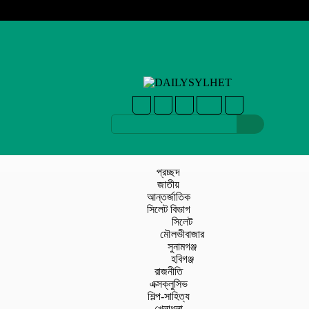
প্রচ্ছদ
জাতীয়
আন্তর্জাতিক
সিলেট বিভাগ
সিলেট
মৌলভীবাজার
সুনামগঞ্জ
হবিগঞ্জ
রাজনীতি
এক্সক্লুসিভ
শিল্প-সাহিত্য
খেলাধুলা