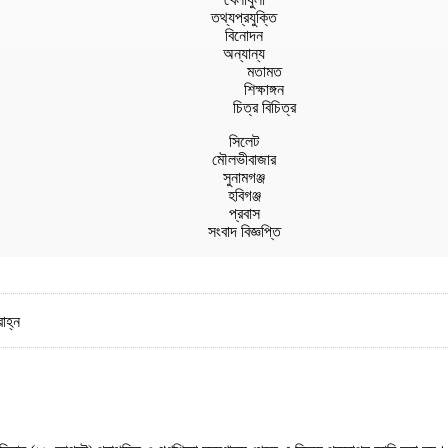
তথ্যপ্রযুক্তি
বিনোদন
অন্যান্য
মতামত
শিক্ষাঙ্গন
চিত্র বিচিত্র
সিলেট
মৌলভীবাজার
সুনামগঞ্জ
হবিগঞ্জ
প্রবাস
সংবাদ বিজ্ঞপ্তি
াহ্ন