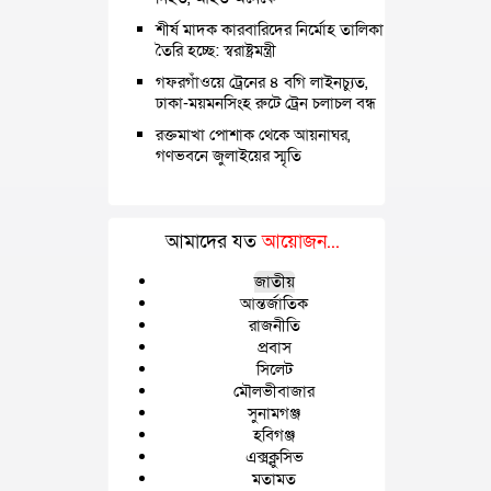
শীর্ষ মাদক কারবারিদের নির্মোহ তালিকা
তৈরি হচ্ছে: স্বরাষ্ট্রমন্ত্রী
গফরগাঁওয়ে ট্রেনের ৪ বগি লাইনচ্যুত,
ঢাকা-ময়মনসিংহ রুটে ট্রেন চলাচল বন্ধ
রক্তমাখা পোশাক থেকে আয়নাঘর,
গণভবনে জুলাইয়ের স্মৃতি
আমাদের যত
আয়োজন...
জাতীয়
আন্তর্জাতিক
রাজনীতি
প্রবাস
সিলেট
মৌলভীবাজার
সুনামগঞ্জ
হবিগঞ্জ
এক্সক্লুসিভ
মতামত