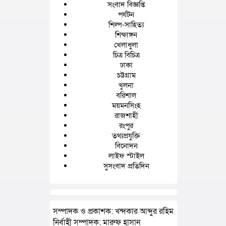
সংবাদ বিজ্ঞপ্তি
পর্যটন
শিল্প-সাহিত্য
শিক্ষাঙ্গন
খেলাধুলা
চিত্র বিচিত্র
ঢাকা
চট্টগ্রাম
খুলনা
বরিশাল
ময়মনসিংহ
রাজশাহী
রংপুর
তথ্যপ্রযুক্তি
বিনোদন
লাইফ স্টাইল
সুসংবাদ প্রতিদিন
সম্পাদক ও প্রকাশক: খন্দকার আব্দুর রহিম
নির্বাহী সম্পাদক: মারুফ হাসান