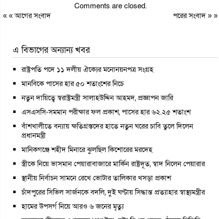
Comments are closed.
« «
আগের সংবাদ
পরের সংবাদ
» »
এ বিভাগের অন্যান্য খবর
রাষ্ট্রপতি পদে ১১ দলীয় ঐক্যের মনোনয়নপত্র সংগ্রহ
মানবিকে পাসের হার ৫০ শতাংশের নিচে
নতুন দায়িত্বে স্বরাষ্ট্রমন্ত্রী সালাহউদ্দিন আহমদ, প্রজ্ঞাপন জারি
এসএসসি-সমমান পরীক্ষার ফল প্রকাশ, পাসের হার ৬২.২৫ শতাংশ
বাঁশখালীতে বন্যায় ক্ষতিগ্রস্তদের হাতে নতুন ঘরের চাবি তুলে দিলেন
প্রধানমন্ত্রী
মানিকগঞ্জে শহীদ মিনারে ঝুলছিল কিশোরের মরদেহ
স্ত্রীকে নিয়ে ভাসমান পেয়ারাবাজারে মার্কিন রাষ্ট্রদূত, স্বাদ নিলেন পেয়ারার
স্থানীয় নির্বাচন সামনে রেখে ভোটার তালিকার খসড়া প্রকাশ
চাঁদপুরের সিভিল সার্জনকে বদলি, দুই ঘণ্টায় সিদ্ধান্ত প্রত্যাহার স্বাস্থ্যমন্ত্রীর
হামের উপসর্গ নিয়ে আরও ৬ জনের মৃত্যু