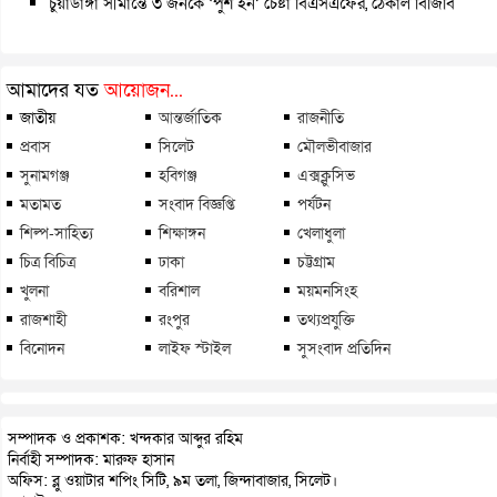
চুয়াডাঙ্গা সীমান্তে ৩ জনকে ‘পুশ ইন’ চেষ্টা বিএসএফের, ঠেকাল বিজিবি
আমাদের যত
আয়োজন...
জাতীয়
আন্তর্জাতিক
রাজনীতি
প্রবাস
সিলেট
মৌলভীবাজার
সুনামগঞ্জ
হবিগঞ্জ
এক্সক্লুসিভ
মতামত
সংবাদ বিজ্ঞপ্তি
পর্যটন
শিল্প-সাহিত্য
শিক্ষাঙ্গন
খেলাধুলা
চিত্র বিচিত্র
ঢাকা
চট্টগ্রাম
খুলনা
বরিশাল
ময়মনসিংহ
রাজশাহী
রংপুর
তথ্যপ্রযুক্তি
বিনোদন
লাইফ স্টাইল
সুসংবাদ প্রতিদিন
সম্পাদক ও প্রকাশক: খন্দকার আব্দুর রহিম
নির্বাহী সম্পাদক: মারুফ হাসান
অফিস: ব্লু ওয়াটার শপিং সিটি, ৯ম তলা, জিন্দাবাজার, সিলেট।